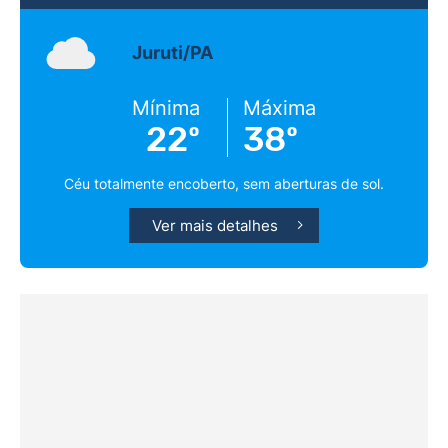
Juruti/PA
Mínima
Máxima
22º
38º
Céu totalmente encoberto, sem aberturas de sol.
Ver mais detalhes