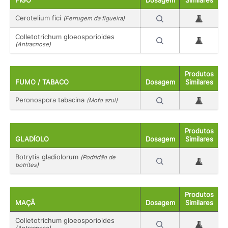
FIGO
Dosagem
Similares
Cerotelium fici
(Ferrugem da figueira)
Colletotrichum gloeosporioides
(Antracnose)
Produtos
FUMO / TABACO
Dosagem
Similares
Peronospora tabacina
(Mofo azul)
Produtos
GLADÍOLO
Dosagem
Similares
Botrytis gladiolorum
(Podridão de
botrites)
Produtos
MAÇÃ
Dosagem
Similares
Colletotrichum gloeosporioides