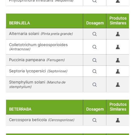
(Requeima)
Produtos
BERINJELA
Dosagem
Similares
Alternaria solani
(Pinta preta grande)
Colletotrichum gloeosporioides
(Antracnose)
Puccinia pampeana
(Ferrugem)
Septoria lycopersici
(Septoriose)
Stemphylium solani
(Mancha de
stemphylium)
Produtos
BETERRABA
Dosagem
Similares
Cercospora beticola
(Cercosporiose)