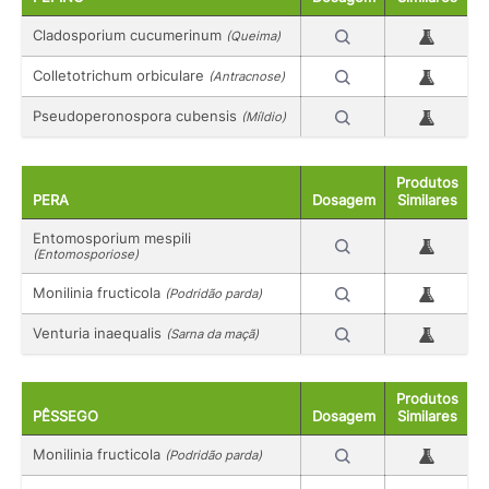
Cladosporium cucumerinum
(Queima)
Colletotrichum orbiculare
(Antracnose)
Pseudoperonospora cubensis
(Míldio)
Produtos
PERA
Dosagem
Similares
Entomosporium mespili
(Entomosporiose)
Monilinia fructicola
(Podridão parda)
Venturia inaequalis
(Sarna da maçã)
Produtos
PÊSSEGO
Dosagem
Similares
Monilinia fructicola
(Podridão parda)