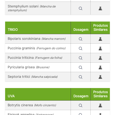
Stemphylium solani
(Mancha de
stemphylium)
Produtos
TRIGO
Dosagem
Similares
Bipolaris sorokiniana
(Mancha marrom)
Puccinia graminis
(Ferrugem do colmo)
Puccinia triticina
(Ferrugem da folha)
Pyricularia grisea
(Brusone)
Septoria tritici
(Mancha salpicada)
Produtos
UVA
Dosagem
Similares
Botrytis cinerea
(Mofo cinzento)
Elsinoë ampelina
(Antracnose)