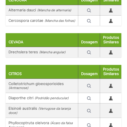
CENOURA
Dosagem
Similares
Alternaria dauci
(Mancha de alternaria)
Cercospora carotae
(Mancha das folhas)
Produtos
CEVADA
Dosagem
Similares
Drechslera teres
(Mancha angular)
Produtos
CITROS
Dosagem
Similares
Colletotrichum gloeosporioides
(Antracnose)
Diaporthe citri
(Podridão penducular)
Elsinoë australis
(Verrugose da laranja
doce)
Phyllocoptruta oleivora
(Ácaro da falsa