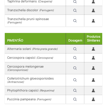
Taphrina deformans
(Crespeira)
Tranzschelia discolor
(Ferrugem)
Tranzschelia pruni-spinosae
(Ferrugem)
Produtos
PIMENTÃO
Dosagem
Similares
Alternaria solani
(Pinta preta grande)
Cercospora capsici
(Cercospora)
Cercospora melongenae
(Cercosporiose)
Colletotrichum gloeosporioides
(Antracnose)
Phytophthora capsici
(Requeima)
Puccinia pampeana
(Ferrugem)