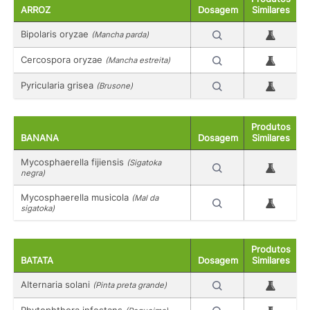
ARROZ
Dosagem
Similares
Bipolaris oryzae
(Mancha parda)
Cercospora oryzae
(Mancha estreita)
Pyricularia grisea
(Brusone)
Produtos
BANANA
Dosagem
Similares
Mycosphaerella fijiensis
(Sigatoka
negra)
Mycosphaerella musicola
(Mal da
sigatoka)
Produtos
BATATA
Dosagem
Similares
Alternaria solani
(Pinta preta grande)
Phytophthora infestans