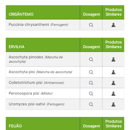
Produtos
CRISÂNTEMO
Dosagem
Similares
Puccinia chrysanthemi
(Ferrugem)
Produtos
ERVILHA
Dosagem
Similares
Ascochyta pinodes
(Mancha de
ascochyta)
Ascochyta pisi
(Mancha de ascochyta)
Colletotrichum pisi
(Antracnose)
Peronospora pisi
(Míldio)
Uromyces pisi-sativi
(Ferrugem)
Produtos
FEIJÃO
Dosagem
Similares