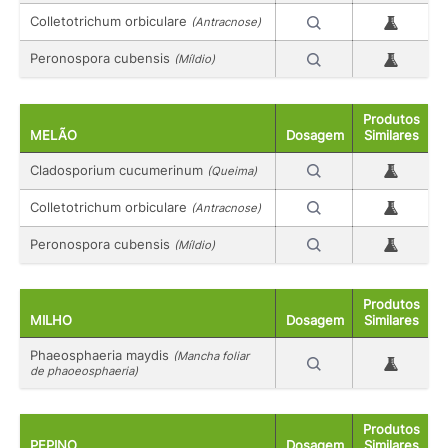
Colletotrichum orbiculare
(Antracnose)
Peronospora cubensis
(Míldio)
Produtos
MELÃO
Dosagem
Similares
Cladosporium cucumerinum
(Queima)
Colletotrichum orbiculare
(Antracnose)
Peronospora cubensis
(Míldio)
Produtos
MILHO
Dosagem
Similares
Phaeosphaeria maydis
(Mancha foliar
de phaoeosphaeria)
Produtos
PEPINO
Dosagem
Similares