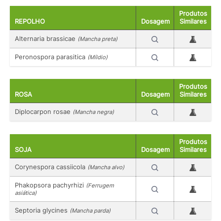
Produtos
REPOLHO
Dosagem
Similares
Alternaria brassicae
(Mancha preta)
Peronospora parasitica
(Míldio)
Produtos
ROSA
Dosagem
Similares
Diplocarpon rosae
(Mancha negra)
Produtos
SOJA
Dosagem
Similares
Corynespora cassiicola
(Mancha alvo)
Phakopsora pachyrhizi
(Ferrugem
asiática)
Septoria glycines
(Mancha parda)