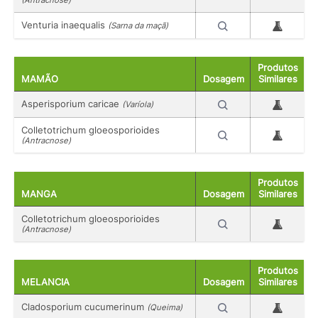
(Antracnose)
Venturia inaequalis
(Sarna da maçã)
Produtos
MAMÃO
Dosagem
Similares
Asperisporium caricae
(Varíola)
Colletotrichum gloeosporioides
(Antracnose)
Produtos
MANGA
Dosagem
Similares
Colletotrichum gloeosporioides
(Antracnose)
Produtos
MELANCIA
Dosagem
Similares
Cladosporium cucumerinum
(Queima)