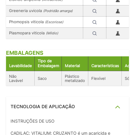
Greeneria uvicola
(Podridão amarga)
Phomopsis viticola
(Escoriose)
Plasmopara viticola
(Míldio)
EMBALAGENS
Tipo de
Lavabilidade
Embalagem
Material
Características
Acon
Não
Plástico
Saco
Flexível
Sólid
Lavável
metalizado
TECNOLOGIA DE APLICAÇÃO
INSTRUÇÕES DE USO
CADILAC; VITALIUM; CRUZANTO é um acaricida e