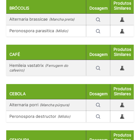
Produtos
BRÓCOLIS
Dosagem
Similares
Alternaria brassicae
(Mancha preta)
Peronospora parasitica
(Míldio)
Produtos
CAFÉ
Dosagem
Similares
Hemileia vastatrix
(Ferrugem do
cafeeiro)
Produtos
CEBOLA
Dosagem
Similares
Alternaria porri
(Mancha púrpura)
Peronospora destructor
(Míldio)
Produtos