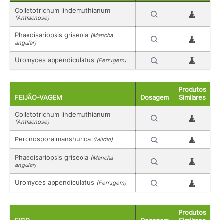
Colletotrichum lindemuthianum
(Antracnose)
Phaeoisariopsis griseola
(Mancha
angular)
Uromyces appendiculatus
(Ferrugem)
Produtos
FEIJÃO-VAGEM
Dosagem
Similares
Colletotrichum lindemuthianum
(Antracnose)
Peronospora manshurica
(Míldio)
Phaeoisariopsis griseola
(Mancha
angular)
Uromyces appendiculatus
(Ferrugem)
Produtos