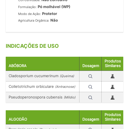
Corrosividade:
Pó molhável (WP)
Formulação:
Protetor
Modo de Ação:
Não
Agricultura Orgânica:
INDICAÇÕES DE USO
Produtos
ABÓBORA
Dosagem
Similares
Cladosporium cucumerinum
(Queima)
Colletotrichum orbiculare
(Antracnose)
Pseudoperonospora cubensis
(Míldio)
Produtos
ALGODÃO
Dosagem
Similares