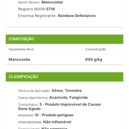
Mancozebe
Nome Técnico:
Registro MAPA:
5718
Empresa Registrante:
Rainbow Defensivos
COMPOSIÇÃO
Ingrediente Ativo
Concentração
Mancozebe
800 g/kg
CLASSIFICAÇÃO
Aérea, Terrestre
Técnica de Aplicação:
Acaricida, Fungicida
Classe Agronômica:
5 - Produto Improvável de Causar
Toxicológica:
Dano Agudo
III - Produto perigoso
Ambiental:
Não inflamável
Inflamabilidade:
Não corrosivo