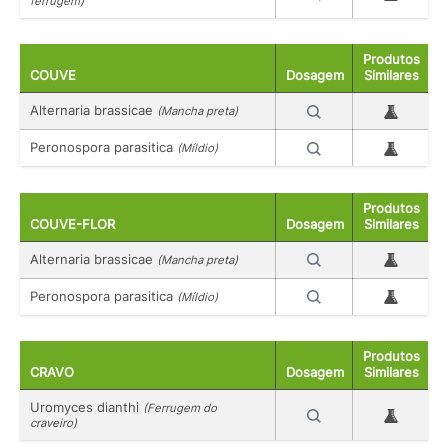
ferrugem)
Produtos
COUVE
Dosagem
Similares
Alternaria brassicae
(Mancha preta)
Peronospora parasitica
(Míldio)
Produtos
COUVE-FLOR
Dosagem
Similares
Alternaria brassicae
(Mancha preta)
Peronospora parasitica
(Míldio)
Produtos
CRAVO
Dosagem
Similares
Uromyces dianthi
(Ferrugem do
craveiro)