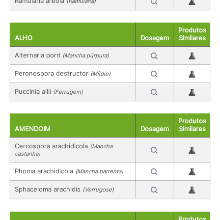
Ramularia areola
(Ramularia)
Produtos
ALHO
Dosagem
Similares
Alternaria porri
(Mancha púrpura)
Peronospora destructor
(Míldio)
Puccinia allii
(Ferrugem)
Produtos
AMENDOIM
Dosagem
Similares
Cercospora arachidicola
(Mancha
castanha)
Phoma arachidicola
(Mancha barrenta)
Sphaceloma arachidis
(Verrugose)
Produtos