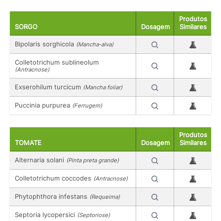
Produtos
SORGO
Dosagem
Similares
Bipolaris sorghicola
(Mancha-alva)
Colletotrichum sublineolum
(Antracnose)
Exserohilum turcicum
(Mancha foliar)
Puccinia purpurea
(Ferrugem)
Produtos
TOMATE
Dosagem
Similares
Alternaria solani
(Pinta preta grande)
Colletotrichum coccodes
(Antracnose)
Phytophthora infestans
(Requeima)
Septoria lycopersici
(Septoriose)