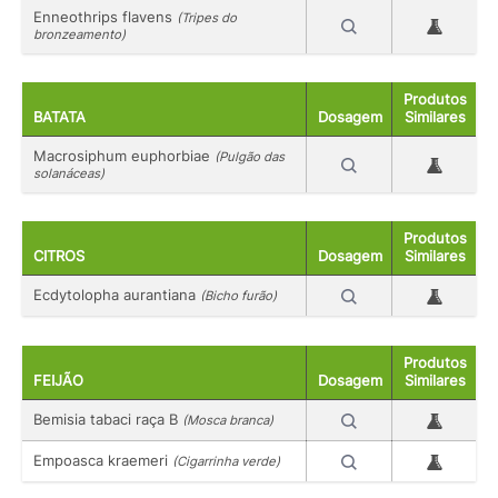
Enneothrips flavens
(Tripes do
bronzeamento)
Produtos
BATATA
Dosagem
Similares
Macrosiphum euphorbiae
(Pulgão das
solanáceas)
Produtos
CITROS
Dosagem
Similares
Ecdytolopha aurantiana
(Bicho furão)
Produtos
FEIJÃO
Dosagem
Similares
Bemisia tabaci raça B
(Mosca branca)
Empoasca kraemeri
(Cigarrinha verde)