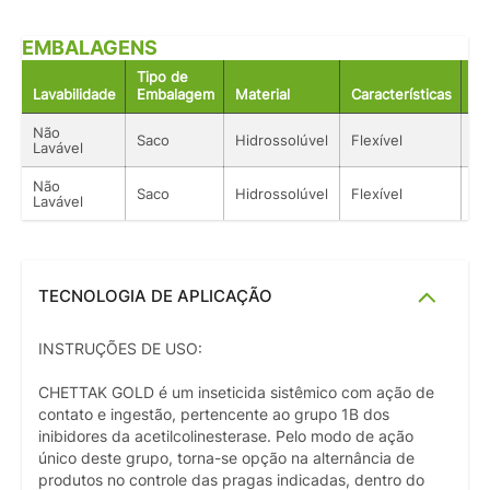
EMBALAGENS
Tipo de
Lavabilidade
Embalagem
Material
Características
Ac
Não
Saco
Hidrossolúvel
Flexível
Só
Lavável
Não
Saco
Hidrossolúvel
Flexível
Só
Lavável
TECNOLOGIA DE APLICAÇÃO
INSTRUÇÕES DE USO:
CHETTAK GOLD é um inseticida sistêmico com ação de
contato e ingestão, pertencente ao grupo 1B dos
inibidores da acetilcolinesterase. Pelo modo de ação
único deste grupo, torna-se opção na alternância de
produtos no controle das pragas indicadas, dentro do