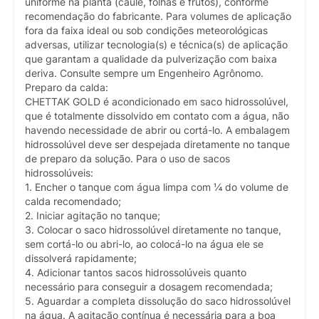
uniforme na planta (caule, folhas e frutos), conforme
recomendação do fabricante. Para volumes de aplicação
fora da faixa ideal ou sob condições meteorológicas
adversas, utilizar tecnologia(s) e técnica(s) de aplicação
que garantam a qualidade da pulverização com baixa
deriva. Consulte sempre um Engenheiro Agrônomo.
Preparo da calda:
CHETTAK GOLD é acondicionado em saco hidrossolúvel,
que é totalmente dissolvido em contato com a água, não
havendo necessidade de abrir ou cortá-lo. A embalagem
hidrossolúvel deve ser despejada diretamente no tanque
de preparo da solução. Para o uso de sacos
hidrossolúveis:
1. Encher o tanque com água limpa com ¼ do volume de
calda recomendado;
2. Iniciar agitação no tanque;
3. Colocar o saco hidrossolúvel diretamente no tanque,
sem cortá-lo ou abri-lo, ao colocá-lo na água ele se
dissolverá rapidamente;
4. Adicionar tantos sacos hidrossolúveis quanto
necessário para conseguir a dosagem recomendada;
5. Aguardar a completa dissolução do saco hidrossolúvel
na água. A agitação contínua é necessária para a boa