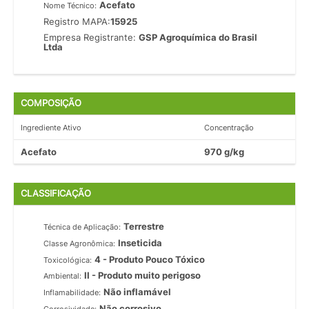
Acefato
Nome Técnico:
Registro MAPA:
15925
Empresa Registrante:
GSP Agroquímica do Brasil
Ltda
COMPOSIÇÃO
Ingrediente Ativo
Concentração
Acefato
970 g/kg
CLASSIFICAÇÃO
Terrestre
Técnica de Aplicação:
Inseticida
Classe Agronômica:
4 - Produto Pouco Tóxico
Toxicológica:
II - Produto muito perigoso
Ambiental:
Não inflamável
Inflamabilidade:
Não corrosivo