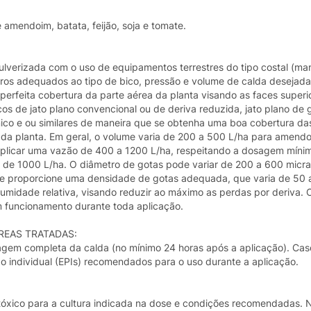
 amendoim, batata, feijão, soja e tomate.
lverizada com o uso de equipamentos terrestres do tipo costal (man
ltros adequados ao tipo de bico, pressão e volume de calda desejad
feita cobertura da parte aérea da planta visando as faces superior
os de jato plano convencional ou de deriva reduzida, jato plano de 
nico e ou similares de maneira que se obtenha uma boa cobertura das
da planta. Em geral, o volume varia de 200 a 500 L/ha para amendoi
aplicar uma vazão de 400 a 1200 L/ha, respeitando a dosagem mínim
 de 1000 L/ha. O diâmetro de gotas pode variar de 200 a 600 micra
se proporcione uma densidade de gotas adequada, que varia de 50 
midade relativa, visando reduzir ao máximo as perdas por deriva. 
m funcionamento durante toda aplicação.
REAS TRATADAS:
agem completa da calda (no mínimo 24 horas após a aplicação). Cas
ão individual (EPIs) recomendados para o uso durante a aplicação.
totóxico para a cultura indicada na dose e condições recomendadas. 