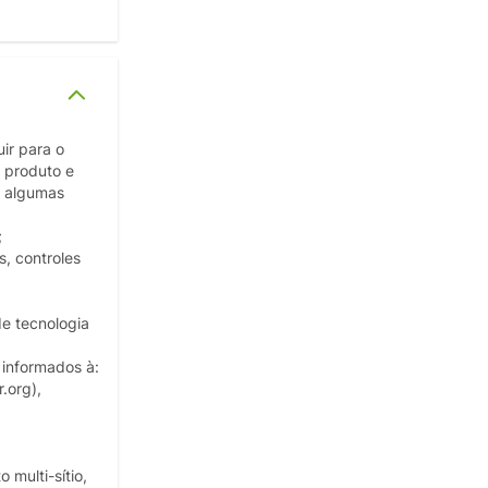
ir para o
 produto e
m algumas
;
s, controles
de tecnologia
 informados à:
.org),
multi-sítio,