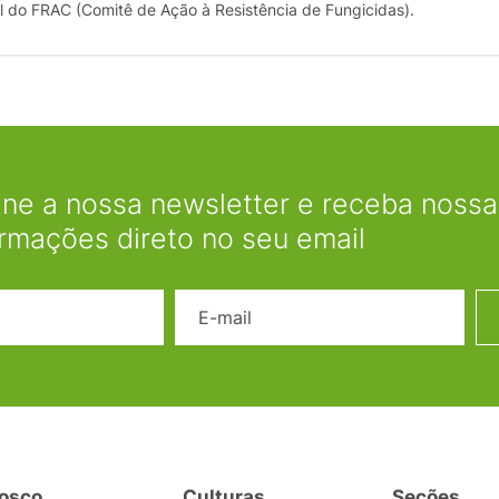
l do FRAC (Comitê de Ação à Resistência de Fungicidas).
ine a nossa newsletter e receba nossas
ormações direto no seu email
Nome
E-mail
osco
Culturas
Seções