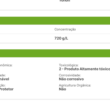
Yonon
Concentração
720 g/L
onômica:
Toxicológica:
2 - Produto Altamente tóxic
ade:
Corrosividade:
mável
Não corrosivo
ção:
Agricultura Orgânica:
Protetor
Não