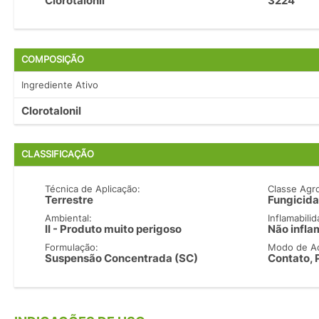
Clorotalonil
3224
COMPOSIÇÃO
Ingrediente Ativo
Clorotalonil
CLASSIFICAÇÃO
Técnica de Aplicação:
Classe Agr
Terrestre
Fungicida
Ambiental:
Inflamabilid
II - Produto muito perigoso
Não infla
Formulação:
Modo de A
Suspensão Concentrada (SC)
Contato, 