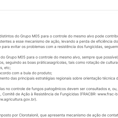
stintos do Grupo M05 para o controle do mesmo alvo pode contribu
entes a esse mecanismo de ação, levando a perda de eficiência do
e para evitar os problemas com a resistência dos fungicidas, segue
s do Grupo M05 para o controle do mesmo alvo, sempre que possível
, seguindo as boas práticasagrícolas, tais como rotação de cultura
s, etc;
acordo com a bula do produto;
nto das principais estratégias regionais sobre orientação técnica 
das no controle de fungos patogênicos devem ser consultados e, ou,
), Comitê de Ação à Resistência de Fungicidas (FRACBR: www.frac-br
w.agricultura.gov.br).
o por Clorotalonil, que apresenta mecanismo de ação de contato 