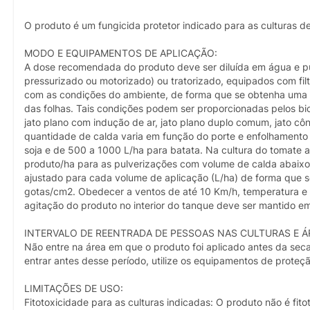
O produto é um fungicida protetor indicado para as culturas de
MODO E EQUIPAMENTOS DE APLICAÇÃO:
A dose recomendada do produto deve ser diluída em água e pu
pressurizado ou motorizado) ou tratorizado, equipados com fi
com as condições do ambiente, de forma que se obtenha uma per
das folhas. Tais condições podem ser proporcionadas pelos bic
jato plano com indução de ar, jato plano duplo comum, jato cô
quantidade de calda varia em função do porte e enfolhamento 
soja e de 500 a 1000 L/ha para batata. Na cultura do tomate 
produto/ha para as pulverizações com volume de calda abaixo
ajustado para cada volume de aplicação (L/ha) de forma que 
gotas/cm2. Obedecer a ventos de até 10 Km/h, temperatura e u
agitação do produto no interior do tanque deve ser mantido e
INTERVALO DE REENTRADA DE PESSOAS NAS CULTURAS E Á
Não entre na área em que o produto foi aplicado antes da sec
entrar antes desse período, utilize os equipamentos de proteç
LIMITAÇÕES DE USO:
Fitotoxicidade para as culturas indicadas: O produto não é fi