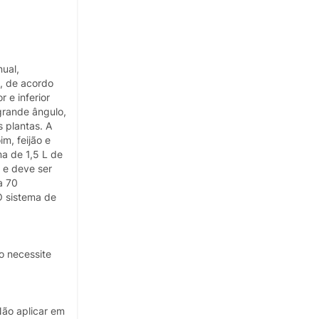
ual,
a, de acordo
 e inferior
grande ângulo,
 plantas. A
m, feijão e
a de 1,5 L de
 e deve ser
a 70
O sistema de
o necessite
Não aplicar em