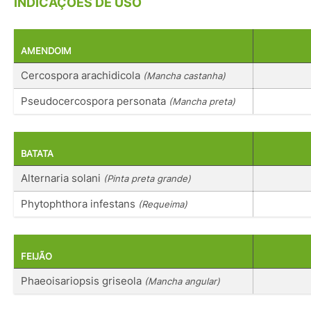
INDICAÇÕES DE USO
AMENDOIM
Cercospora arachidicola
(Mancha castanha)
Pseudocercospora personata
(Mancha preta)
BATATA
Alternaria solani
(Pinta preta grande)
Phytophthora infestans
(Requeima)
FEIJÃO
Phaeoisariopsis griseola
(Mancha angular)