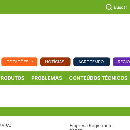
Buscar
PECUÁR
COTAÇÕES
NOTÍCIAS
AGROTEMPO
REGI
MPO
REGIONAL
COMERCIAL
AGROVIAGENS
PRODUTOS
PROBLEMAS
CONTEÚDOS TÉCNICOS
MAPA:
Empresa Registrante: