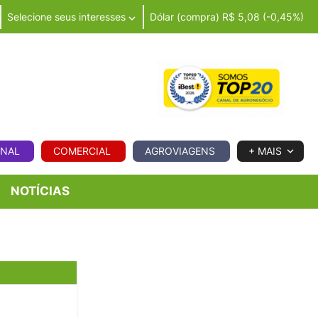
Selecione seus interesses
Dólar (compra) R$ 5,08 (-0,45%)
IA
ONAL
COMERCIAL
AGROVIAGENS
+ MAIS
NOTÍCIAS