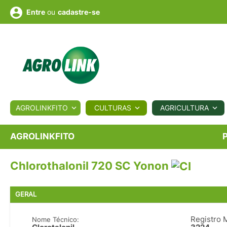
ou
cadastre-se
Entre
ULTURA
AGROLINKFITO
CULTURAS
AGRICULTURA
BIOLÓGICOS
COTAÇÕES
NOTÍCIAS
AGROTE
AGROLINKFITO
Chlorothalonil 720 SC Yonon
Fotos
os
Conversor
Colunistas
Eventos
e
Vídeos
GERAL
Registro 
Nome Técnico: