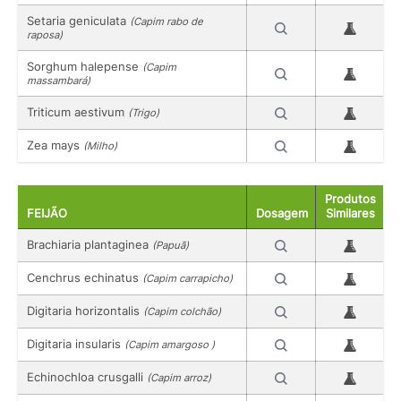
Setaria geniculata
(Capim rabo de
raposa)
Sorghum halepense
(Capim
massambará)
Triticum aestivum
(Trigo)
Zea mays
(Milho)
Produtos
FEIJÃO
Dosagem
Similares
Brachiaria plantaginea
(Papuã)
Cenchrus echinatus
(Capim carrapicho)
Digitaria horizontalis
(Capim colchão)
Digitaria insularis
(Capim amargoso )
Echinochloa crusgalli
(Capim arroz)