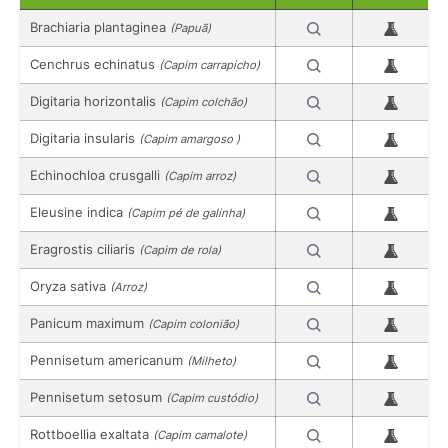
Brachiaria plantaginea
(Papuã)
Cenchrus echinatus
(Capim carrapicho)
Digitaria horizontalis
(Capim colchão)
Digitaria insularis
(Capim amargoso )
Echinochloa crusgalli
(Capim arroz)
Eleusine indica
(Capim pé de galinha)
Eragrostis ciliaris
(Capim de rola)
Oryza sativa
(Arroz)
Panicum maximum
(Capim colonião)
Pennisetum americanum
(Milheto)
Pennisetum setosum
(Capim custódio)
Rottboellia exaltata
(Capim camalote)