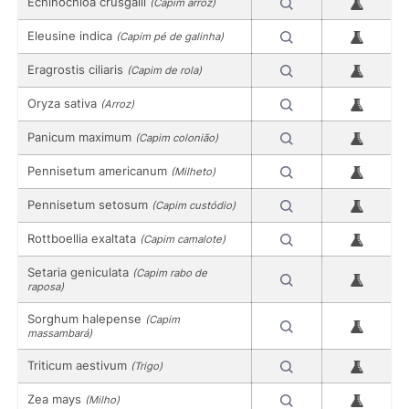
Echinochloa crusgalli
(Capim arroz)
Eleusine indica
(Capim pé de galinha)
Eragrostis ciliaris
(Capim de rola)
Oryza sativa
(Arroz)
Panicum maximum
(Capim colonião)
Pennisetum americanum
(Milheto)
Pennisetum setosum
(Capim custódio)
Rottboellia exaltata
(Capim camalote)
Setaria geniculata
(Capim rabo de
raposa)
Sorghum halepense
(Capim
massambará)
Triticum aestivum
(Trigo)
Zea mays
(Milho)