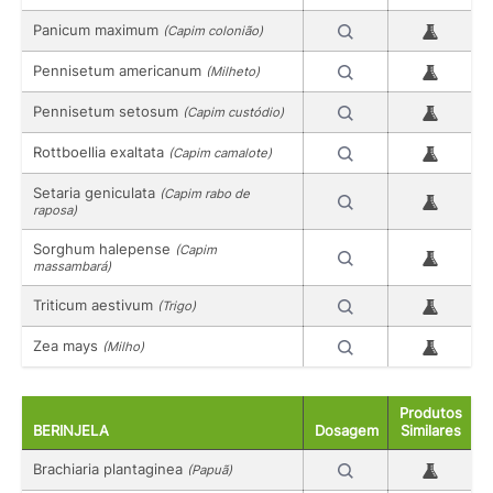
Panicum maximum
(Capim colonião)
Pennisetum americanum
(Milheto)
Pennisetum setosum
(Capim custódio)
Rottboellia exaltata
(Capim camalote)
Setaria geniculata
(Capim rabo de
raposa)
Sorghum halepense
(Capim
massambará)
Triticum aestivum
(Trigo)
Zea mays
(Milho)
Produtos
BERINJELA
Dosagem
Similares
Brachiaria plantaginea
(Papuã)