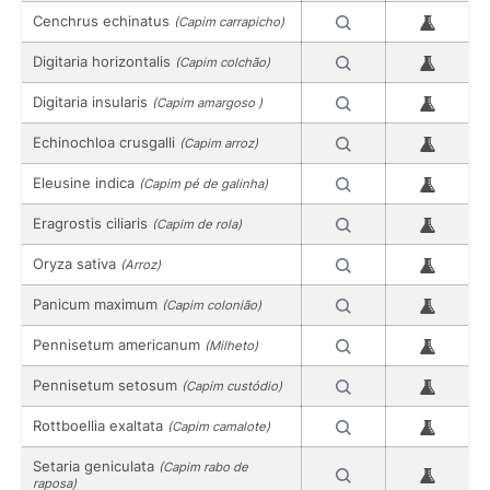
Cenchrus echinatus
(Capim carrapicho)
Digitaria horizontalis
(Capim colchão)
Digitaria insularis
(Capim amargoso )
Echinochloa crusgalli
(Capim arroz)
Eleusine indica
(Capim pé de galinha)
Eragrostis ciliaris
(Capim de rola)
Oryza sativa
(Arroz)
Panicum maximum
(Capim colonião)
Pennisetum americanum
(Milheto)
Pennisetum setosum
(Capim custódio)
Rottboellia exaltata
(Capim camalote)
Setaria geniculata
(Capim rabo de
raposa)