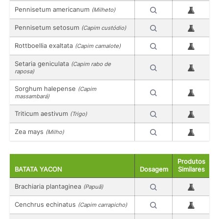
Pennisetum americanum
(Milheto)
Pennisetum setosum
(Capim custódio)
Rottboellia exaltata
(Capim camalote)
Setaria geniculata
(Capim rabo de
raposa)
Sorghum halepense
(Capim
massambará)
Triticum aestivum
(Trigo)
Zea mays
(Milho)
Produtos
BATATA YACON
Dosagem
Similares
Brachiaria plantaginea
(Papuã)
Cenchrus echinatus
(Capim carrapicho)