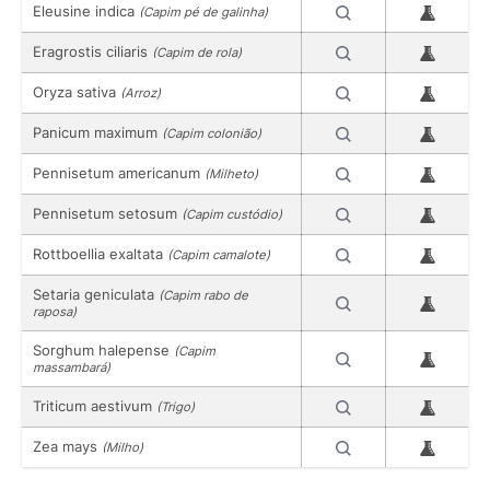
Eleusine indica
(Capim pé de galinha)
Eragrostis ciliaris
(Capim de rola)
Oryza sativa
(Arroz)
Panicum maximum
(Capim colonião)
Pennisetum americanum
(Milheto)
Pennisetum setosum
(Capim custódio)
Rottboellia exaltata
(Capim camalote)
Setaria geniculata
(Capim rabo de
raposa)
Sorghum halepense
(Capim
massambará)
Triticum aestivum
(Trigo)
Zea mays
(Milho)