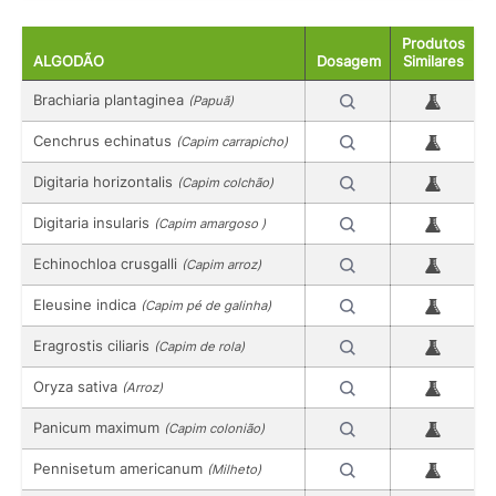
Produtos
ALGODÃO
Dosagem
Similares
Brachiaria plantaginea
(Papuã)
Cenchrus echinatus
(Capim carrapicho)
Digitaria horizontalis
(Capim colchão)
Digitaria insularis
(Capim amargoso )
Echinochloa crusgalli
(Capim arroz)
Eleusine indica
(Capim pé de galinha)
Eragrostis ciliaris
(Capim de rola)
Oryza sativa
(Arroz)
Panicum maximum
(Capim colonião)
Pennisetum americanum
(Milheto)