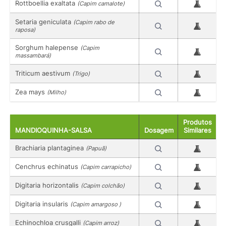
Rottboellia exaltata
(Capim camalote)
Setaria geniculata
(Capim rabo de
raposa)
Sorghum halepense
(Capim
massambará)
Triticum aestivum
(Trigo)
Zea mays
(Milho)
Produtos
MANDIOQUINHA-SALSA
Dosagem
Similares
Brachiaria plantaginea
(Papuã)
Cenchrus echinatus
(Capim carrapicho)
Digitaria horizontalis
(Capim colchão)
Digitaria insularis
(Capim amargoso )
Echinochloa crusgalli
(Capim arroz)