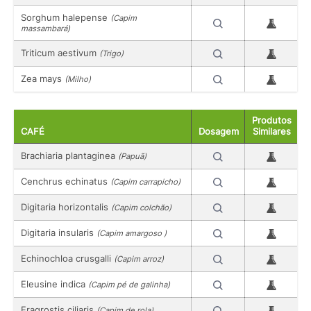
Sorghum halepense
(Capim
massambará)
Triticum aestivum
(Trigo)
Zea mays
(Milho)
Produtos
CAFÉ
Dosagem
Similares
Brachiaria plantaginea
(Papuã)
Cenchrus echinatus
(Capim carrapicho)
Digitaria horizontalis
(Capim colchão)
Digitaria insularis
(Capim amargoso )
Echinochloa crusgalli
(Capim arroz)
Eleusine indica
(Capim pé de galinha)
Eragrostis ciliaris
(Capim de rola)