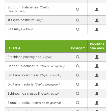
Sorghum halepense
(Capim
massambará)
Triticum aestivum
(Trigo)
Zea mays
(Milho)
Produtos
CEBOLA
Dosagem
Similares
Brachiaria plantaginea
(Papuã)
Cenchrus echinatus
(Capim carrapicho)
Digitaria horizontalis
(Capim colchão)
Digitaria insularis
(Capim amargoso )
Echinochloa crusgalli
(Capim arroz)
Eleusine indica
(Capim pé de galinha)