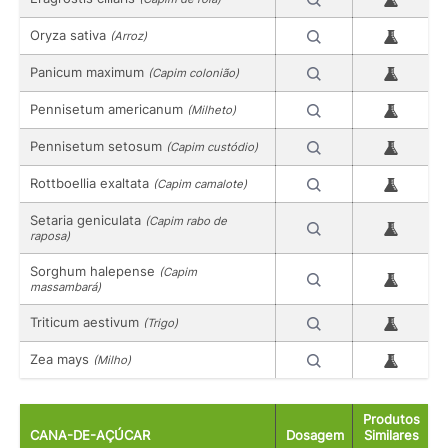
Oryza sativa
(Arroz)
Panicum maximum
(Capim colonião)
Pennisetum americanum
(Milheto)
Pennisetum setosum
(Capim custódio)
Rottboellia exaltata
(Capim camalote)
Setaria geniculata
(Capim rabo de
raposa)
Sorghum halepense
(Capim
massambará)
Triticum aestivum
(Trigo)
Zea mays
(Milho)
Produtos
CANA-DE-AÇÚCAR
Dosagem
Similares