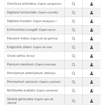
Cenchrus echinatus
(Capim carrapicho)
Digitaria horizontalis
(Capim colchão)
Digitaria insularis
(Capim amargoso )
Echinochloa crusgalli
(Capim arroz)
Eleusine indica
(Capim pé de galinha)
Eragrostis ciliaris
(Capim de rola)
Oryza sativa
(Arroz)
Panicum maximum
(Capim colonião)
Pennisetum americanum
(Milheto)
Pennisetum setosum
(Capim custódio)
Rottboellia exaltata
(Capim camalote)
Setaria geniculata
(Capim rabo de
raposa)