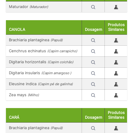
Maturador
(Maturador)
Produtos
CANOLA
Dosagem
Similares
Brachiaria plantaginea
(Papuã)
Cenchrus echinatus
(Capim carrapicho)
Digitaria horizontalis
(Capim colchão)
Digitaria insularis
(Capim amargoso )
Eleusine indica
(Capim pé de galinha)
Zea mays
(Milho)
Produtos
CARÁ
Dosagem
Similares
Brachiaria plantaginea
(Papuã)