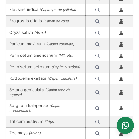
Eleusine indica
(Capim pé de galinha)
Eragrostis ciliaris
(Capim de rola)
Oryza sativa
(Arroz)
Panicum maximum
(Capim colonião)
Pennisetum americanum
(Milheto)
Pennisetum setosum
(Capim custódio)
Rottboellia exaltata
(Capim camalote)
Setaria geniculata
(Capim rabo de
raposa)
Sorghum halepense
(Capim
massambará)
Triticum aestivum
(Trigo)
Zea mays
(Milho)