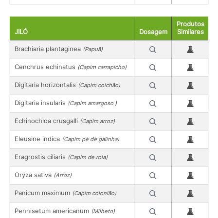
Produtos
JILÓ
Dosagem
Similares
Brachiaria plantaginea
(Papuã)
Cenchrus echinatus
(Capim carrapicho)
Digitaria horizontalis
(Capim colchão)
Digitaria insularis
(Capim amargoso )
Echinochloa crusgalli
(Capim arroz)
Eleusine indica
(Capim pé de galinha)
Eragrostis ciliaris
(Capim de rola)
Oryza sativa
(Arroz)
Panicum maximum
(Capim colonião)
Pennisetum americanum
(Milheto)