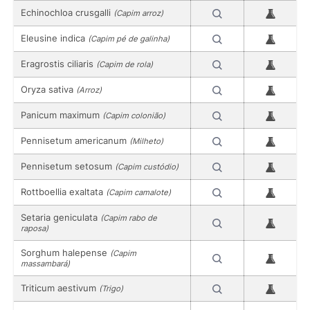
Echinochloa crusgalli
(Capim arroz)
Eleusine indica
(Capim pé de galinha)
Eragrostis ciliaris
(Capim de rola)
Oryza sativa
(Arroz)
Panicum maximum
(Capim colonião)
Pennisetum americanum
(Milheto)
Pennisetum setosum
(Capim custódio)
Rottboellia exaltata
(Capim camalote)
Setaria geniculata
(Capim rabo de
raposa)
Sorghum halepense
(Capim
massambará)
Triticum aestivum
(Trigo)