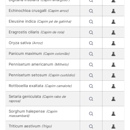
(Capim amargoso )
Echinochloa crusgalli
(Capim arroz)
Eleusine indica
(Capim pé de galinha)
Eragrostis ciliaris
(Capim de rola)
Oryza sativa
(Arroz)
Panicum maximum
(Capim colonião)
Pennisetum americanum
(Milheto)
Pennisetum setosum
(Capim custódio)
Rottboellia exaltata
(Capim camalote)
Setaria geniculata
(Capim rabo de
raposa)
Sorghum halepense
(Capim
massambará)
Triticum aestivum
(Trigo)