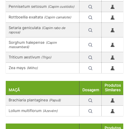
Pennisetum setosum
(Capim custódio)
Rottboellia exaltata
(Capim camalote)
Setaria geniculata
(Capim rabo de
raposa)
Sorghum halepense
(Capim
massambará)
Triticum aestivum
(Trigo)
Zea mays
(Milho)
Produtos
MAÇÃ
Dosagem
Similares
Brachiaria plantaginea
(Papuã)
Lolium multiflorum
(Azevém)
Produtos