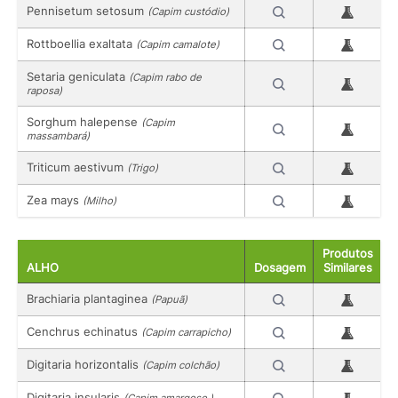
Pennisetum setosum
(Capim custódio)
Rottboellia exaltata
(Capim camalote)
Setaria geniculata
(Capim rabo de
raposa)
Sorghum halepense
(Capim
massambará)
Triticum aestivum
(Trigo)
Zea mays
(Milho)
Produtos
ALHO
Dosagem
Similares
Brachiaria plantaginea
(Papuã)
Cenchrus echinatus
(Capim carrapicho)
Digitaria horizontalis
(Capim colchão)
Digitaria insularis