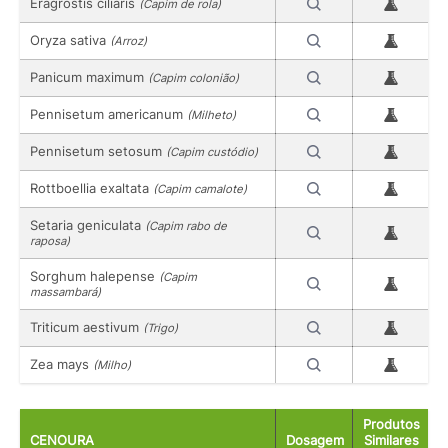
Eragrostis ciliaris
(Capim de rola)
Oryza sativa
(Arroz)
Panicum maximum
(Capim colonião)
Pennisetum americanum
(Milheto)
Pennisetum setosum
(Capim custódio)
Rottboellia exaltata
(Capim camalote)
Setaria geniculata
(Capim rabo de
raposa)
Sorghum halepense
(Capim
massambará)
Triticum aestivum
(Trigo)
Zea mays
(Milho)
Produtos
CENOURA
Dosagem
Similares