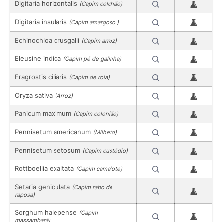
Digitaria horizontalis
(Capim colchão)
Digitaria insularis
(Capim amargoso )
Echinochloa crusgalli
(Capim arroz)
Eleusine indica
(Capim pé de galinha)
Eragrostis ciliaris
(Capim de rola)
Oryza sativa
(Arroz)
Panicum maximum
(Capim colonião)
Pennisetum americanum
(Milheto)
Pennisetum setosum
(Capim custódio)
Rottboellia exaltata
(Capim camalote)
Setaria geniculata
(Capim rabo de
raposa)
Sorghum halepense
(Capim
massambará)