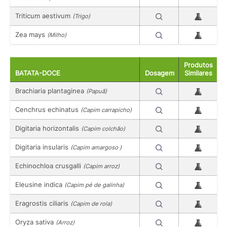
Triticum aestivum
(Trigo)
Zea mays
(Milho)
Produtos
BATATA-DOCE
Dosagem
Similares
Brachiaria plantaginea
(Papuã)
Cenchrus echinatus
(Capim carrapicho)
Digitaria horizontalis
(Capim colchão)
Digitaria insularis
(Capim amargoso )
Echinochloa crusgalli
(Capim arroz)
Eleusine indica
(Capim pé de galinha)
Eragrostis ciliaris
(Capim de rola)
Oryza sativa
(Arroz)