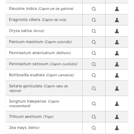
Eleusine indica
(Capim pé de galinha)
Eragrostis ciliaris
(Capim de rola)
Oryza sativa
(Arroz)
Panicum maximum
(Capim colonião)
Pennisetum americanum
(Milheto)
Pennisetum setosum
(Capim custódio)
Rottboellia exaltata
(Capim camalote)
Setaria geniculata
(Capim rabo de
raposa)
Sorghum halepense
(Capim
massambará)
Triticum aestivum
(Trigo)
Zea mays
(Milho)