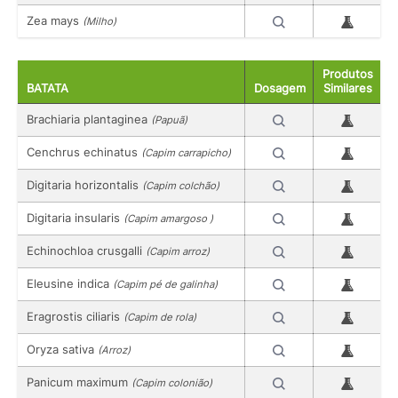
Zea mays
(Milho)
Produtos
BATATA
Dosagem
Similares
Brachiaria plantaginea
(Papuã)
Cenchrus echinatus
(Capim carrapicho)
Digitaria horizontalis
(Capim colchão)
Digitaria insularis
(Capim amargoso )
Echinochloa crusgalli
(Capim arroz)
Eleusine indica
(Capim pé de galinha)
Eragrostis ciliaris
(Capim de rola)
Oryza sativa
(Arroz)
Panicum maximum
(Capim colonião)