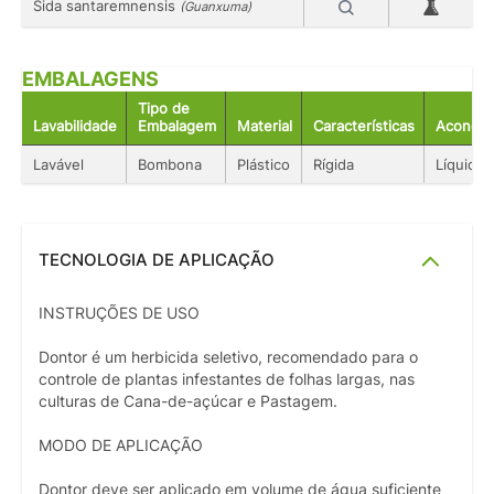
Sida santaremnensis
(Guanxuma)
EMBALAGENS
Tipo de
Lavabilidade
Embalagem
Material
Características
Acondic
Lavável
Bombona
Plástico
Rígida
Líquido
TECNOLOGIA DE APLICAÇÃO
INSTRUÇÕES DE USO
Dontor é um herbicida seletivo, recomendado para o
controle de plantas infestantes de folhas largas, nas
culturas de Cana-de-açúcar e Pastagem.
MODO DE APLICAÇÃO
Dontor deve ser aplicado em volume de água suficiente