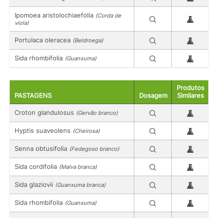
Ipomoea aristolochiaefolia
(Corda de
viola)
Portulaca oleracea
(Beldroega)
Sida rhombifolia
(Guanxuma)
Produtos
PASTAGENS
Dosagem
Similares
Croton glandulosus
(Gervão branco)
Hyptis suaveolens
(Cheirosa)
Senna obtusifolia
(Fedegoso branco)
Sida cordifolia
(Malva branca)
Sida glaziovii
(Guanxuma branca)
Sida rhombifolia
(Guanxuma)