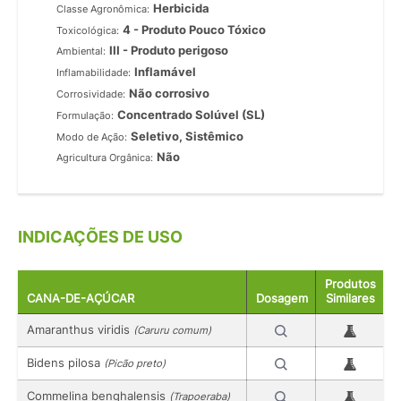
Herbicida
Classe Agronômica:
4 - Produto Pouco Tóxico
Toxicológica:
III - Produto perigoso
Ambiental:
Inflamável
Inflamabilidade:
Não corrosivo
Corrosividade:
Concentrado Solúvel (SL)
Formulação:
Seletivo, Sistêmico
Modo de Ação:
Não
Agricultura Orgânica:
INDICAÇÕES DE USO
Produtos
CANA-DE-AÇÚCAR
Dosagem
Similares
Amaranthus viridis
(Caruru comum)
Bidens pilosa
(Picão preto)
Commelina benghalensis
(Trapoeraba)