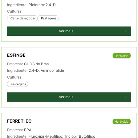
Ingrediente:
Picloram; 2,4-D
Culturas:
 Cana-de-açúcar
 Pastagens
Ver mais
ESFINGE
Herbicida
Empresa:
CHDS do Brasil
Ingrediente:
2,4-D; Aminopiralide
Culturas:
 Pastagens
Ver mais
FERRETI EC
Herbicida
Empresa:
BRA
Ingrediente:
Fluroxipir-Meptílico; Triclopir Butotílico