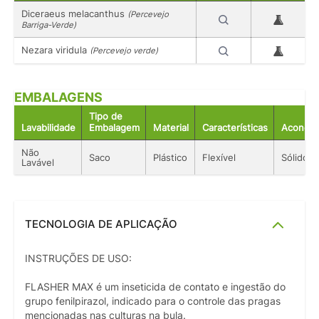
Diceraeus melacanthus
(Percevejo
Barriga-Verde)
Nezara viridula
(Percevejo verde)
EMBALAGENS
Tipo de
Lavabilidade
Embalagem
Material
Características
Acondic
Não
Saco
Plástico
Flexível
Sólido
Lavável
TECNOLOGIA DE APLICAÇÃO
INSTRUÇÕES DE USO:
FLASHER MAX é um inseticida de contato e ingestão do
grupo fenilpirazol, indicado para o controle das pragas
mencionadas nas culturas na bula.