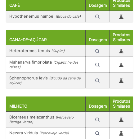
Produtos
CAFÉ
Dosagem
Similares
Hypothenemus hampei
(Broca do café)
Produtos
CANA-DE-AÇÚCAR
Dosagem
Similares
Heterotermes tenuis
(Cupim)
Mahanarva fimbriolata
(Cigarrinha das
raízes)
Sphenophorus levis
(Bicudo da cana de
açúcar)
Produtos
MILHETO
Dosagem
Similares
Diceraeus melacanthus
(Percevejo
Barriga-Verde)
Nezara viridula
(Percevejo verde)