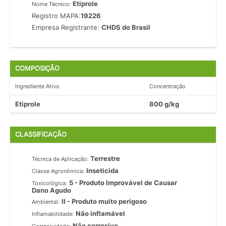
Etiprole
Nome Técnico:
Registro MAPA:
19226
Empresa Registrante:
CHDS do Brasil
COMPOSIÇÃO
Ingrediente Ativo
Concentração
Etiprole
800 g/kg
CLASSIFICAÇÃO
Terrestre
Técnica de Aplicação:
Inseticida
Classe Agronômica:
5 - Produto Improvável de Causar
Toxicológica:
Dano Agudo
II - Produto muito perigoso
Ambiental:
Não inflamável
Inflamabilidade:
Não corrosivo