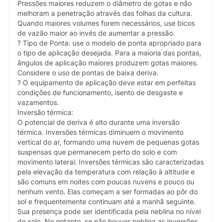
Pressões maiores reduzem o diâmetro de gotas e não
melhoram a penetração através das folhas da cultura.
Quando maiores volumes forem necessários, use bicos
de vazão maior ao invés de aumentar a pressão.
? Tipo de Ponta: use o modelo de ponta apropriado para
o tipo de aplicação desejada. Para a maioria das pontas,
ângulos de aplicação maiores produzem gotas maiores.
Considere o uso de pontas de baixa deriva.
? O equipamento de aplicação deve estar em perfeitas
condições de funcionamento, isento de desgaste e
vazamentos.
Inversão térmica:
O potencial de deriva é alto durante uma inversão
térmica. Inversões térmicas diminuem o movimento
vertical do ar, formando uma nuvem de pequenas gotas
suspensas que permanecem perto do solo e com
movimento lateral. Inversões térmicas são caracterizadas
pela elevação da temperatura com relação à altitude e
são comuns em noites com poucas nuvens e pouco ou
nenhum vento. Elas começam a ser formadas ao pôr do
sol e frequentemente continuam até a manhã seguinte.
Sua presença pode ser identificada pela neblina no nível
do solo. No entanto, se não houver neblina as inversões