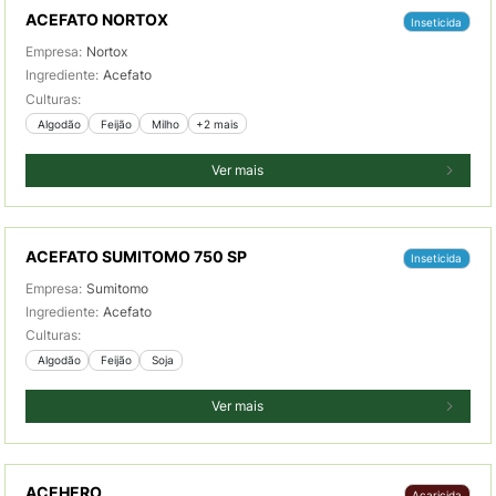
ACEFATO NORTOX
Inseticida
Empresa:
Nortox
Ingrediente:
Acefato
Culturas:
 Algodão
 Feijão
 Milho
+2 mais
Ver mais
ACEFATO SUMITOMO 750 SP
Inseticida
Empresa:
Sumitomo
Ingrediente:
Acefato
Culturas:
 Algodão
 Feijão
 Soja
Ver mais
ACEHERO
Acaricida