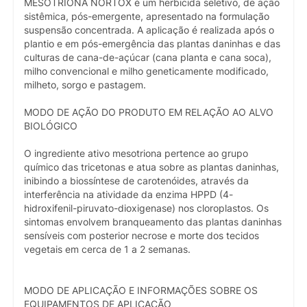
MESOTRIONA NORTOX é um herbicida seletivo, de ação
sistêmica, pós-emergente, apresentado na formulação
suspensão concentrada. A aplicação é realizada após o
plantio e em pós-emergência das plantas daninhas e das
culturas de cana-de-açúcar (cana planta e cana soca),
milho convencional e milho geneticamente modificado,
milheto, sorgo e pastagem.
MODO DE AÇÃO DO PRODUTO EM RELAÇÃO AO ALVO
BIOLÓGICO
O ingrediente ativo mesotriona pertence ao grupo
químico das tricetonas e atua sobre as plantas daninhas,
inibindo a biossíntese de carotenóides, através da
interferência na atividade da enzima HPPD (4-
hidroxifenil-piruvato-dioxigenase) nos cloroplastos. Os
sintomas envolvem branqueamento das plantas daninhas
sensíveis com posterior necrose e morte dos tecidos
vegetais em cerca de 1 a 2 semanas.
MODO DE APLICAÇÃO E INFORMAÇÕES SOBRE OS
EQUIPAMENTOS DE APLICAÇÃO