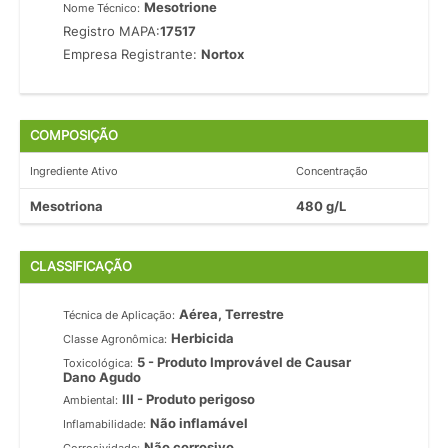
Mesotrione
Nome Técnico:
Registro MAPA:
17517
Empresa Registrante:
Nortox
COMPOSIÇÃO
Ingrediente Ativo
Concentração
Mesotriona
480 g/L
CLASSIFICAÇÃO
Aérea, Terrestre
Técnica de Aplicação:
Herbicida
Classe Agronômica:
5 - Produto Improvável de Causar
Toxicológica:
Dano Agudo
III - Produto perigoso
Ambiental:
Não inflamável
Inflamabilidade:
Não corrosivo