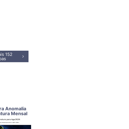
is 152
pas
ra Anomalia
tura Mensal