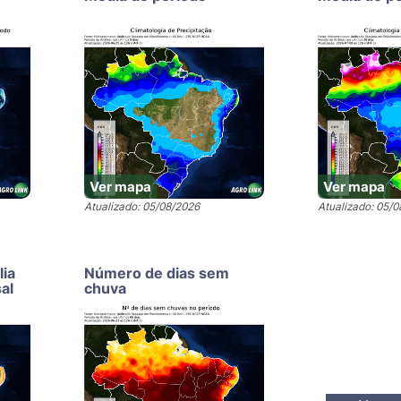
Ver mapa
Ver mapa
Atualizado: 05/08/2026
Atualizado: 05/
lia
Número de dias sem
al
chuva