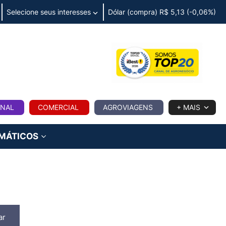
Selecione seus interesses
Dólar (compra) R$ 5,13 (-0,06%)
IA
ONAL
COMERCIAL
AGROVIAGENS
+ MAIS
IMÁTICOS
ar