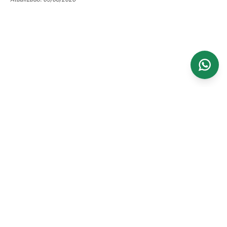
Ver mais 152 mapas
UMIDADE SOLO
Variação de Umidade no Solo em 5 dias