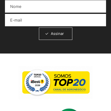
Nome
E-mail
Assinar