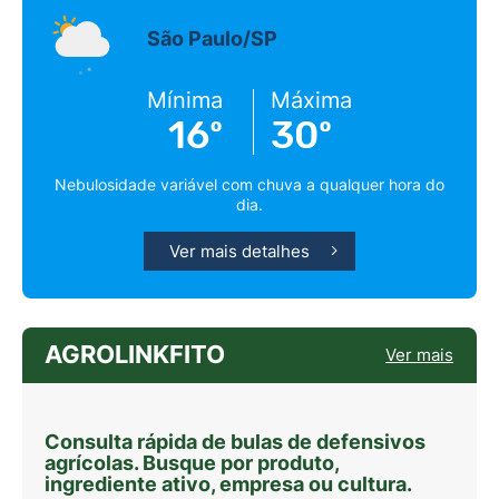
São Paulo/SP
Mínima
Máxima
16º
30º
Nebulosidade variável com chuva a qualquer hora do
dia.
Ver mais detalhes
AGROLINKFITO
Ver mais
Consulta rápida de bulas de defensivos
agrícolas. Busque por produto,
ingrediente ativo, empresa ou cultura.