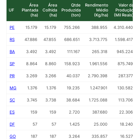
Área
Área
Qtde
Rendimento
Valor da
UF
Plantada
Colhida
Produzida
Médio
Produção
(ha)
(ha)
(ton)
(Kg/ha)
(Mil Reais)
PE
15.179
15.179
755.266
388.955
4.310.440
RS
47.886
47.855
686.651
3.713.775
1.598.417
BA
3.492
3.492
111.167
265.318
945.224
SP
8.864
8.860
158.923
1.961.556
875.749
PR
3.269
3.266
40.037
2.790.398
287.377
MG
1.376
1.376
19.235
1.247.901
130.582
SC
3.745
3.738
38.684
1.725.088
113.706
ES
159
159
2.720
387.680
22.306
DF
57
57
1.425
25.000
18.240
GO
187
187
3.264
335.857
16.527