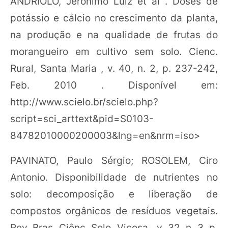
ANDRIOLO, Jerônimo Luiz et al . Doses de
potássio e cálcio no crescimento da planta,
na produção e na qualidade de frutas do
morangueiro em cultivo sem solo. Cienc.
Rural, Santa Maria , v. 40, n. 2, p. 237-242,
Feb. 2010 . Disponível em:
http://www.scielo.br/scielo.php?
script=sci_arttext&pid=S0103-
84782010000200003&lng=en&nrm=iso>
PAVINATO, Paulo Sérgio; ROSOLEM, Ciro
Antonio. Disponibilidade de nutrientes no
solo: decomposição e liberação de
compostos orgânicos de resíduos vegetais.
Rev. Bras. Ciênc. Solo, Viçosa , v. 32, n. 3, p.