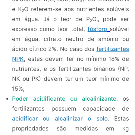
2
3
e K
O referem-se aos nutrientes solúveis
2
em água. Já o teor de P
O
pode ser
2
5
expresso como teor total,
fósforo
solúvel
em água, citrato neutro de amônio ou
ácido cítrico 2%. No caso dos
fertilizantes
NPK
, estes devem ter no mínimo 18% de
nutrientes, e os fertilizantes binários (NP,
NK ou PK) devem ter um teor mínimo de
15%;
Poder acidificante ou alcalinizante
: os
fertilizantes possuem capacidade de
acidificar ou alcalinizar o solo
. Estas
propriedades são medidas em kg