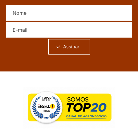
Nome
E-mail
Assinar