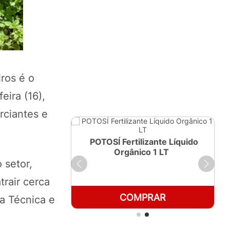
ros é o
eira (16),
rciantes e
ante Líquido
POTOSÍ Fertilizante Líquido
250ml
Orgânico 1 LT
 setor,
trair cerca
RAR
COMPRAR
ia Técnica e