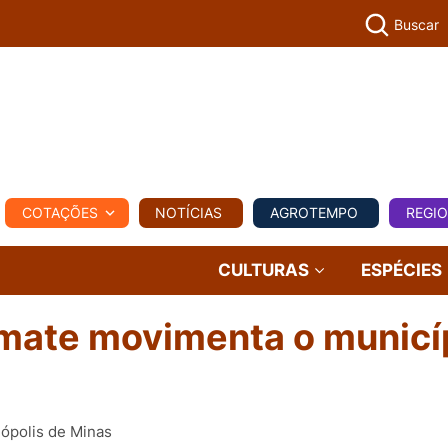
Buscar
PECUÁR
COTAÇÕES
NOTÍCIAS
AGROTEMPO
REGI
MPO
REGIONAL
COMERCIAL
AGROVIAGENS
CULTURAS
ESPÉCIES
omate movimenta o municí
ópolis de Minas