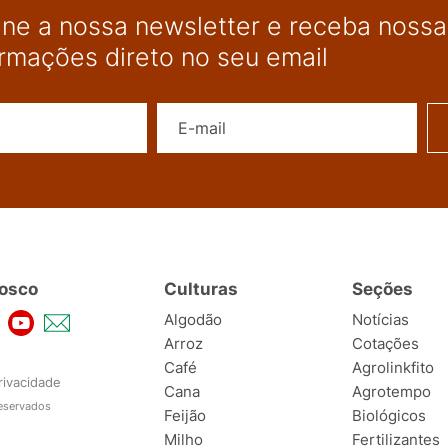
ine a nossa newsletter e receba nossas
ormações direto no seu email
Nome
E-mail
osco
Culturas
Seções
Algodão
Notícias
Arroz
Cotações
Café
Agrolinkfito
rivacidade
Cana
Agrotempo
reservados
Feijão
Biológicos
Milho
Fertilizantes