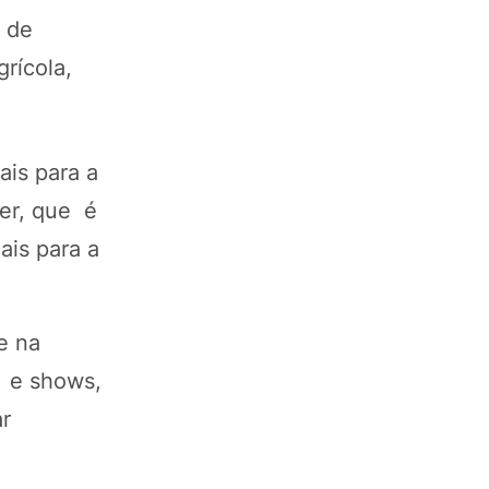
s de
rícola,
.
is para a
ter, que é
ais para a
e na
s e shows,
ar