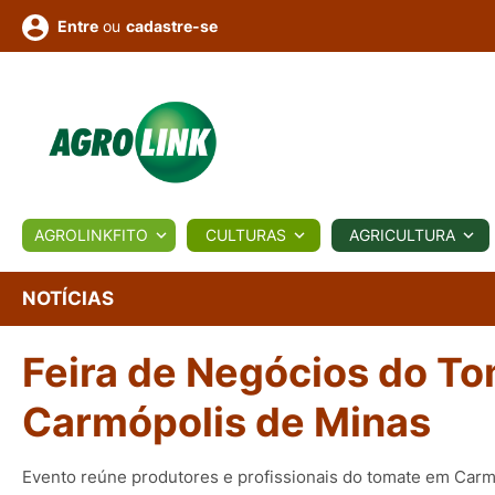
ou
cadastre-se
Entre
ULTURA
AGROLINKFITO
CULTURAS
AGRICULTURA
BIOLÓGICOS
COTAÇÕES
NOTÍCIAS
AGROTE
NOTÍCIAS
Feira de Negócios do T
Fotos
os
Conversor
Colunistas
Eventos
e
Vídeos
Carmópolis de Minas
Evento reúne produtores e profissionais do tomate em Carm