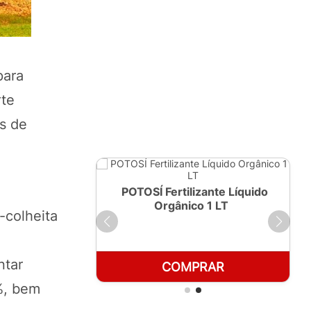
para
rte
es de
ante Líquido
POTOSÍ Fertilizante Líquido
250ml
Orgânico 1 LT
-colheita
ntar
RAR
COMPRAR
%, bem