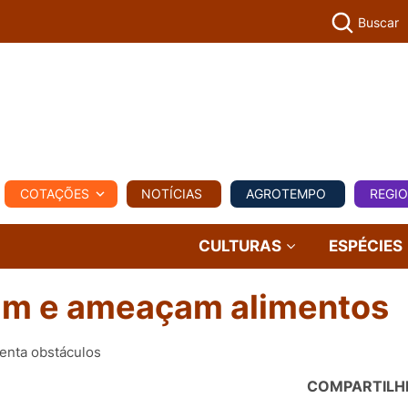
Buscar
PECUÁR
COTAÇÕES
NOTÍCIAS
AGROTEMPO
REGI
MPO
REGIONAL
COMERCIAL
AGROVIAGENS
CULTURAS
ESPÉCIES
ram e ameaçam alimentos
enta obstáculos
COMPARTILH