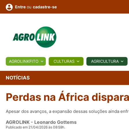
ou
cadastre-se
Entre
ULTURA
AGROLINKFITO
CULTURAS
AGRICULTURA
BIOLÓGICOS
COTAÇÕES
NOTÍCIAS
AGROTE
NOTÍCIAS
Perdas na África dispa
Fotos
os
Conversor
Colunistas
Eventos
e
Vídeos
Apesar dos avanços, a expansão dessas soluções ainda enfr
AGROLINK
- Leonardo Gottems
Publicado em 21/04/2026 às 08:59h.