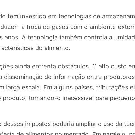
vado têm investido em tecnologias de armazena
reduzem a troca de gases com o ambiente exter
is anos. A tecnologia também controla a umidad
cterísticas do alimento.
ões ainda enfrenta obstáculos. O alto custo e
a disseminação de informação entre produtores
m larga escala. Em alguns países, tributações e
o produto, tornando-o inacessível para pequen
 desses impostos poderia ampliar o uso da tec
oferta de alimentos no mercado. Em paralelo, 