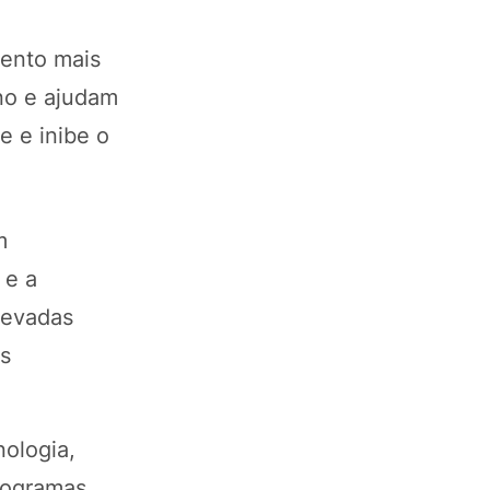
mento mais
no e ajudam
e e inibe o
m
 e a
levadas
os
nologia,
programas