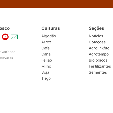
osco
Culturas
Seções
Algodão
Notícias
Arroz
Cotações
Café
Agrolinkfito
rivacidade
Cana
Agrotempo
reservados
Feijão
Biológicos
Milho
Fertilizantes
Soja
Sementes
Trigo