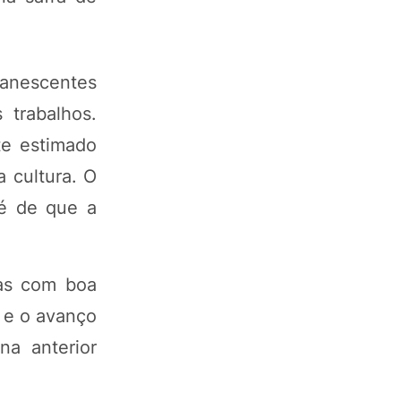
emanescentes
trabalhos.
te estimado
 cultura. O
 é de que a
ias com boa
o e o avanço
na anterior