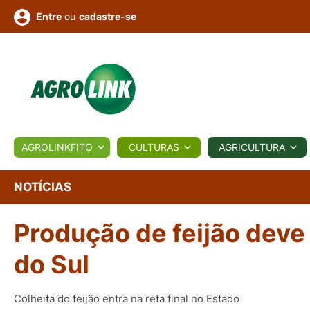
ou
cadastre-se
Entre
ULTURA
AGROLINKFITO
CULTURAS
AGRICULTURA
BIOLÓGICOS
COTAÇÕES
NOTÍCIAS
AGROTE
NOTÍCIAS
Produção de feijão deve
Fotos
os
Conversor
Colunistas
Eventos
e
Vídeos
do Sul
Colheita do feijão entra na reta final no Estado