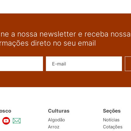
ine a nossa newsletter e receba nossas
ormações direto no seu email
Nome
E-mail
osco
Culturas
Seções
Algodão
Notícias
Arroz
Cotações