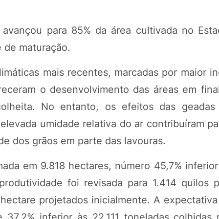
a avançou para 85% da área cultivada no Est
e de maturação.
imáticas mais recentes, marcadas por maior in
receram o desenvolvimento das áreas em final
olheita. No entanto, os efeitos das geadas 
elevada umidade relativa do ar contribuíram pa
de dos grãos em parte das lavouras.
imada em 9.818 hectares, número 45,7% inferior
produtividade foi revisada para 1.414 quilos p
 hectare projetados inicialmente. A expectativ
37,2% inferior às 22.111 toneladas colhidas 