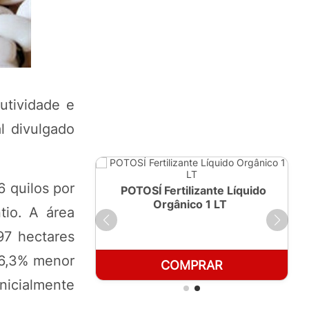
utividade e
l divulgado
6 quilos por
ante Líquido
POTOSÍ Fertilizante Líquido
250ml
Orgânico 1 LT
tio. A área
97 hectares
26,3% menor
RAR
COMPRAR
nicialmente