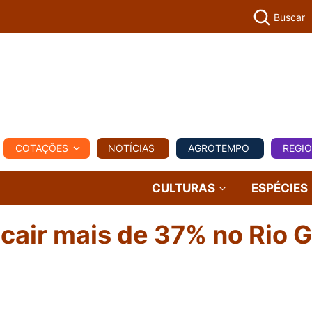
Buscar
PECUÁR
COTAÇÕES
NOTÍCIAS
AGROTEMPO
REGI
MPO
REGIONAL
COMERCIAL
AGROVIAGENS
CULTURAS
ESPÉCIES
 cair mais de 37% no Rio 