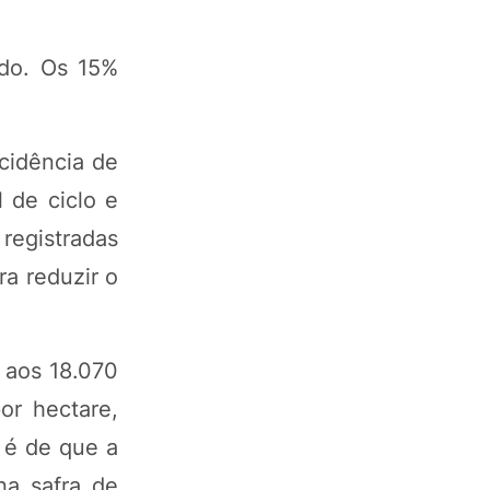
ado. Os 15%
cidência de
 de ciclo e
registradas
ra reduzir o
 aos 18.070
or hectare,
a é de que a
na safra de