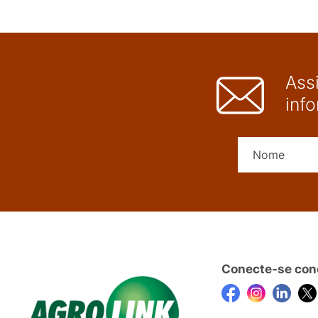
Ass
inf
Conecte-se con