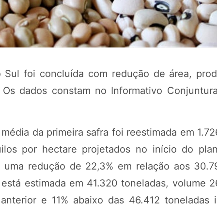
o Sul foi concluída com redução de área, prod
 Os dados constam no Informativo Conjuntura
 média da primeira safra foi reestimada em 1.72
POTOSÍ Fertiliz
Orgânico 
ilos por hectare projetados no início do plan
es, uma redução de 22,3% em relação aos 30.7
o está estimada em 41.320 toneladas, volume 
COMP
anterior e 11% abaixo das 46.412 toneladas i