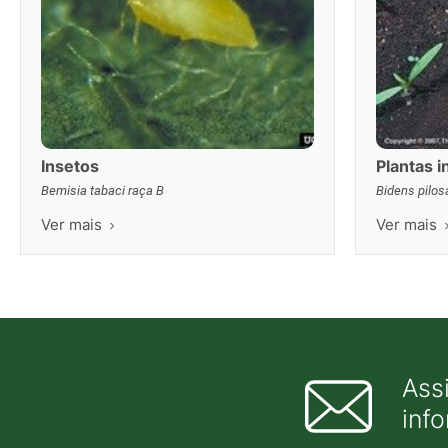
Insetos
Plantas 
Bemisia tabaci raça B
Bidens pilos
Ver mais
Ver mais
Ass
inf