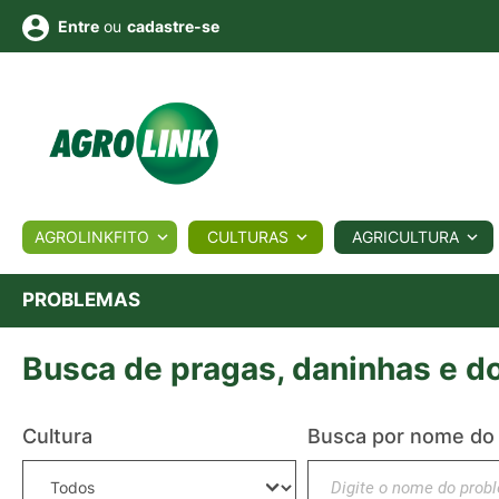
ou
cadastre-se
Entre
ULTURA
AGROLINKFITO
CULTURAS
AGRICULTURA
BIOLÓGICOS
COTAÇÕES
NOTÍCIAS
AGROTE
PROBLEMAS
Busca de pragas, daninhas e d
Fotos
os
Conversor
Colunistas
Eventos
e
Vídeos
Cultura
Busca por nome do
Digite sua busca