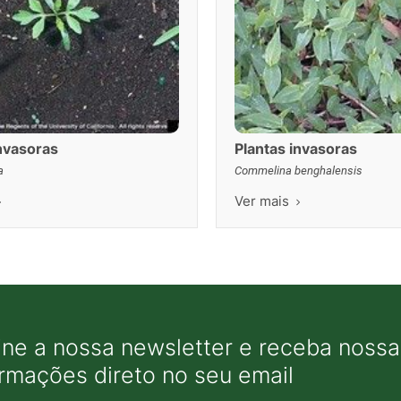
invasoras
Plantas invasoras
a
Commelina benghalensis
Ver mais
ine a nossa newsletter e receba nossas
ormações direto no seu email