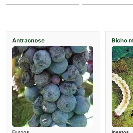
Antracnose
Bicho m
Fungos
Insetos