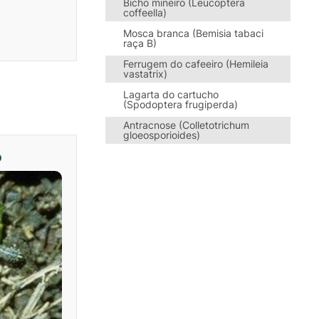
Bicho mineiro (Leucoptera
coffeella)
Mosca branca (Bemisia tabaci
raça B)
Ferrugem do cafeeiro (Hemileia
vastatrix)
Lagarta do cartucho
(Spodoptera frugiperda)
Antracnose (Colletotrichum
gloeosporioides)
o