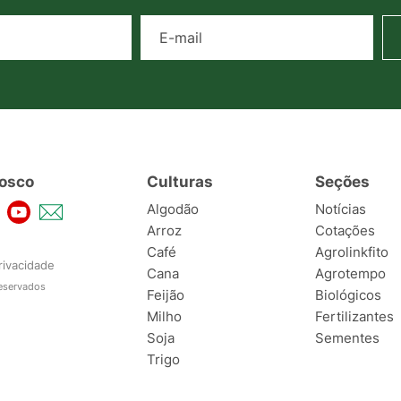
Nome
E-mail
osco
Culturas
Seções
Algodão
Notícias
Arroz
Cotações
Café
Agrolinkfito
rivacidade
Cana
Agrotempo
reservados
Feijão
Biológicos
Milho
Fertilizantes
Soja
Sementes
Trigo