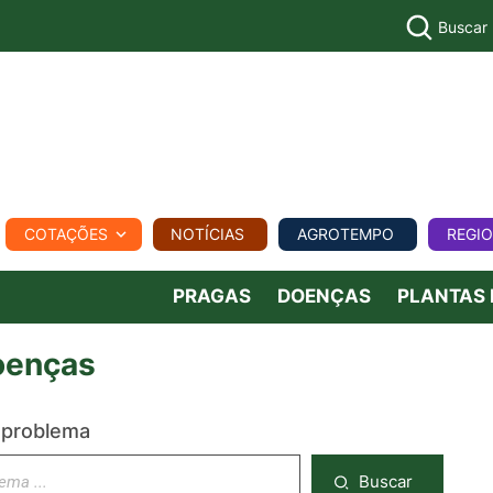
Buscar
PECUÁR
COTAÇÕES
NOTÍCIAS
AGROTEMPO
REGI
MPO
REGIONAL
COMERCIAL
AGROVIAGENS
PRAGAS
DOENÇAS
PLANTAS
oenças
 problema
Buscar