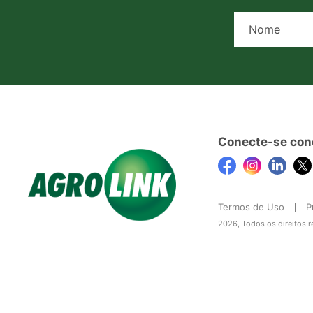
Conecte-se con
Termos de Uso
P
2026, Todos os direitos 