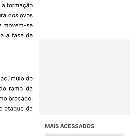
o a formação
ura dos ovos
o e movem-se
ta a fase de
o acúmulo de
 do ramo da
ramo brocado,
o ataque da
MAIS ACESSADOS