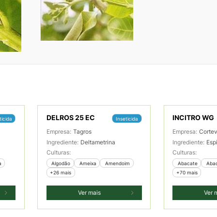
DELROS 25 EC
INCITRO WG
ticida
Inseticida
Empresa:
Tagros
Empresa:
Corte
Ingrediente:
Deltametrina
Ingrediente:
Esp
Culturas:
Culturas:
a
 Algodão
 Ameixa
 Amendoim
 Abacate
 Aba
+26 mais
+70 mais
Ver mais
Ver 