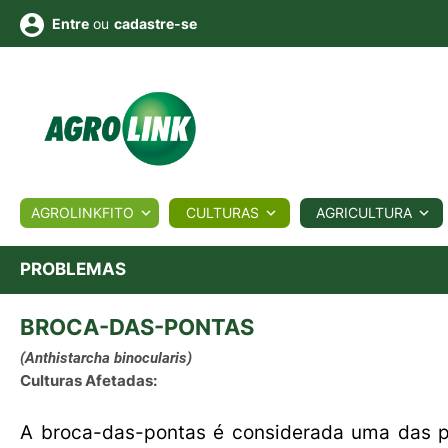
ou
cadastre-se
Entre
ULTURA
AGROLINKFITO
CULTURAS
AGRICULTURA
BIOLÓGICOS
COTAÇÕES
NOTÍCIAS
AGROTE
PROBLEMAS
BROCA-DAS-PONTAS
Fotos
os
Conversor
Colunistas
Eventos
e
Vídeos
(Anthistarcha binocularis)
Culturas Afetadas:
A broca-das-pontas é considerada uma das pr