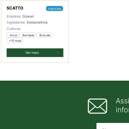
SCATTO
Inseticida
Empresa:
Gowan
Ingrediente:
Deltametrina
Culturas:
 Arroz
 Berinjela
 Brócolis
+10 mais
Ver mais
Ass
inf