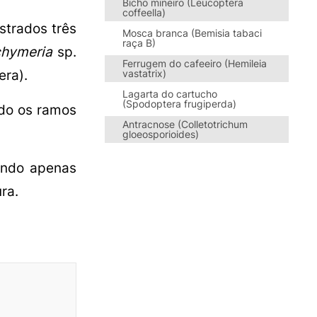
Bicho mineiro (Leucoptera
coffeella)
strados três
Mosca branca (Bemisia tabaci
raça B)
chymeria
sp.
Ferrugem do cafeeiro (Hemileia
ra).
vastatrix)
Lagarta do cartucho
(Spodoptera frugiperda)
ndo os ramos
Antracnose (Colletotrichum
gloeosporioides)
zando apenas
ra.