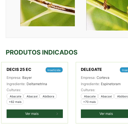
PRODUTOS INDICADOS
DECIS 25 EC
DELEGATE
Inseticida
Inse
Empresa:
Bayer
Empresa:
Corteva
Ingrediente:
Deltametrina
Ingrediente:
Espinetoram
Culturas:
Culturas:
 Abacate
 Abacaxi
 Abóbora
 Abacate
 Abacaxi
 Abóbor
+62 mais
+70 mais
Ver mais
Ver mais