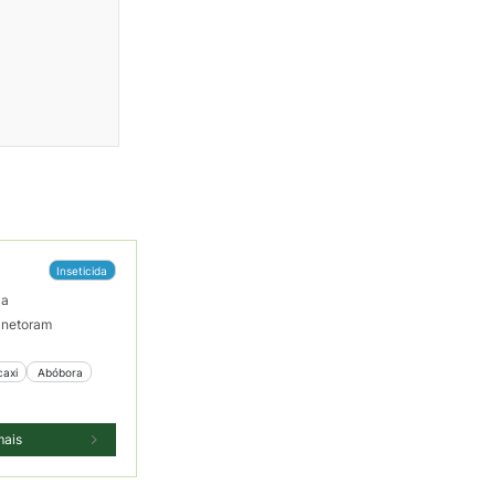
Inseticida
va
inetoram
caxi
 Abóbora
mais