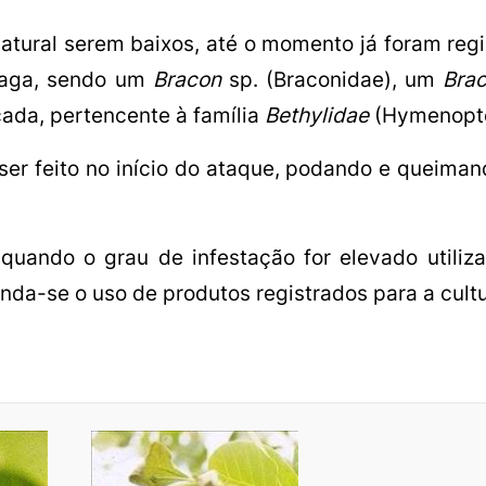
natural serem baixos, até o momento já foram regi
praga, sendo um
Bracon
sp. (Braconidae), um
Bra
cada, pertencente à família
Bethylidae
(Hymenopte
 ser feito no início do ataque, podando e queima
 quando o grau de infestação for elevado utili
enda-se o uso de produtos registrados para a cultu