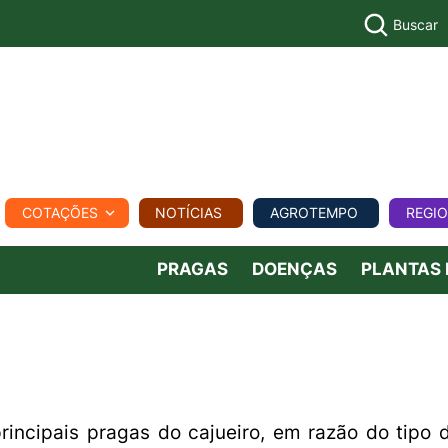
Buscar
PECUÁR
COTAÇÕES
NOTÍCIAS
AGROTEMPO
REGI
MPO
REGIONAL
COMERCIAL
AGROVIAGENS
PRAGAS
DOENÇAS
PLANTAS
incipais pragas do cajueiro, em razão do tipo 