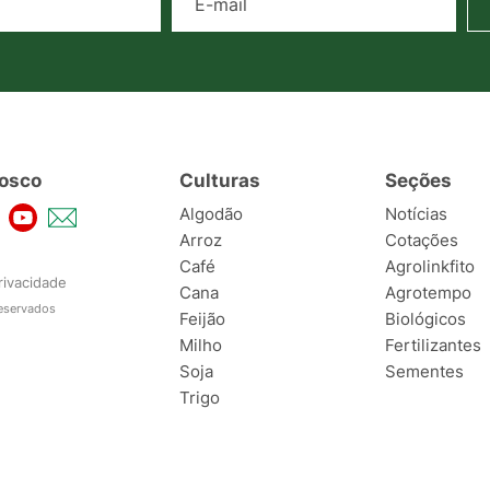
osco
Culturas
Seções
Algodão
Notícias
Arroz
Cotações
Café
Agrolinkfito
rivacidade
Cana
Agrotempo
reservados
Feijão
Biológicos
Milho
Fertilizantes
Soja
Sementes
Trigo