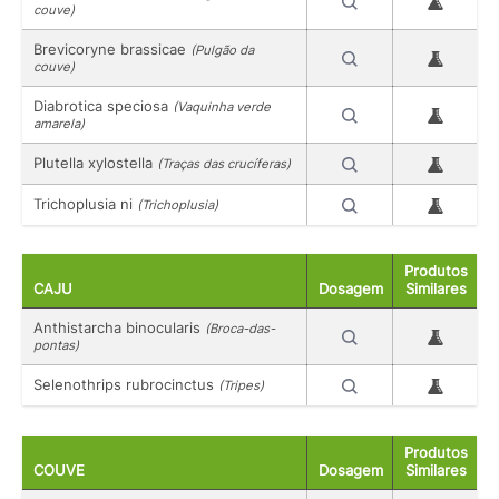
couve)
Brevicoryne brassicae
(Pulgão da
couve)
Diabrotica speciosa
(Vaquinha verde
amarela)
Plutella xylostella
(Traças das crucíferas)
Trichoplusia ni
(Trichoplusia)
Produtos
CAJU
Dosagem
Similares
Anthistarcha binocularis
(Broca-das-
pontas)
Selenothrips rubrocinctus
(Tripes)
Produtos
COUVE
Dosagem
Similares