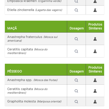
Empoasca kraemeri
(Cigarrinha verde)
Etiella zinckenella
(Lagarta das vagens)
Produtos
MAÇÃ
Dosagem
Similares
Anastrepha fraterculus
(Mosca sul
americana)
Ceratitis capitata
(Mosca do
mediterrâneo)
Produtos
PÊSSEGO
Dosagem
Similares
Anastrepha spp.
(Mosca das frutas)
Ceratitis capitata
(Mosca do
mediterrâneo)
Grapholita molesta
(Mariposa oriental)