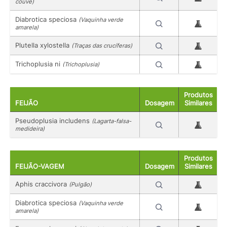
couve)
Diabrotica speciosa
(Vaquinha verde
amarela)
Plutella xylostella
(Traças das crucíferas)
Trichoplusia ni
(Trichoplusia)
Produtos
FEIJÃO
Dosagem
Similares
Pseudoplusia includens
(Lagarta-falsa-
medideira)
Produtos
FEIJÃO-VAGEM
Dosagem
Similares
Aphis craccivora
(Pulgão)
Diabrotica speciosa
(Vaquinha verde
amarela)