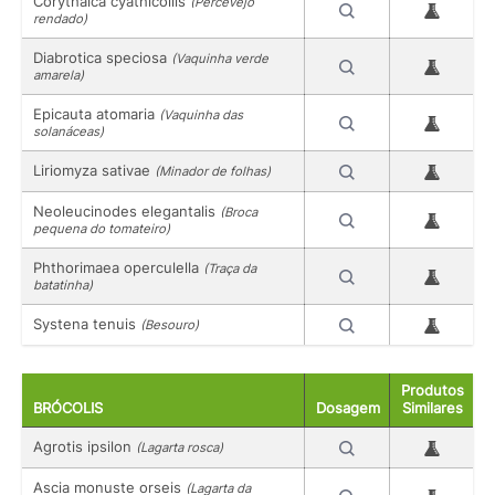
Corythaica cyathicollis
(Percevejo
rendado)
Diabrotica speciosa
(Vaquinha verde
amarela)
Epicauta atomaria
(Vaquinha das
solanáceas)
Liriomyza sativae
(Minador de folhas)
Neoleucinodes elegantalis
(Broca
pequena do tomateiro)
Phthorimaea operculella
(Traça da
batatinha)
Systena tenuis
(Besouro)
Produtos
BRÓCOLIS
Dosagem
Similares
Agrotis ipsilon
(Lagarta rosca)
Ascia monuste orseis
(Lagarta da