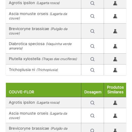
Agrotis ipsilon
(Lagarta rosca)
Ascia monuste orseis
(Lagarta da
couve)
Brevicoryne brassicae
(Pulgão da
couve)
Diabrotica speciosa
(Vaquinha verde
amarela)
Plutella xylostella
(Traças das crucíferas)
Trichoplusia ni
(Trichoplusia)
Produtos
COUVE-FLOR
Dosagem
Similares
Agrotis ipsilon
(Lagarta rosca)
Ascia monuste orseis
(Lagarta da
couve)
Brevicoryne brassicae
(Pulgão da