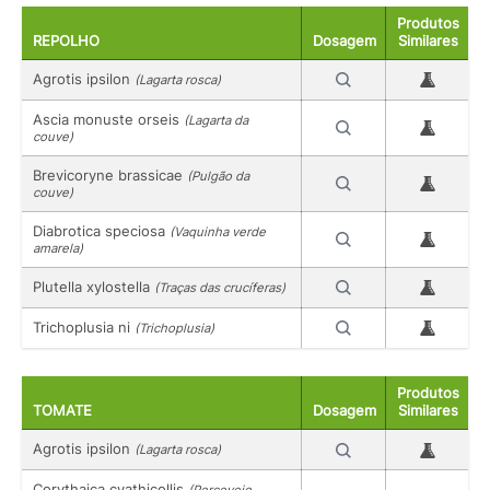
Produtos
REPOLHO
Dosagem
Similares
Agrotis ipsilon
(Lagarta rosca)
Ascia monuste orseis
(Lagarta da
couve)
Brevicoryne brassicae
(Pulgão da
couve)
Diabrotica speciosa
(Vaquinha verde
amarela)
Plutella xylostella
(Traças das crucíferas)
Trichoplusia ni
(Trichoplusia)
Produtos
TOMATE
Dosagem
Similares
Agrotis ipsilon
(Lagarta rosca)
Corythaica cyathicollis
(Percevejo