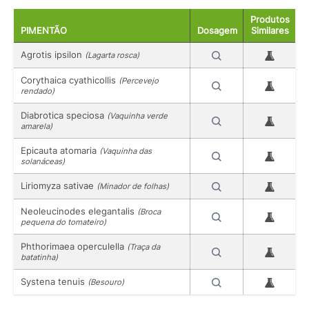
Produtos
PIMENTÃO
Dosagem
Similares
Agrotis ipsilon
(Lagarta rosca)
Corythaica cyathicollis
(Percevejo
rendado)
Diabrotica speciosa
(Vaquinha verde
amarela)
Epicauta atomaria
(Vaquinha das
solanáceas)
Liriomyza sativae
(Minador de folhas)
Neoleucinodes elegantalis
(Broca
pequena do tomateiro)
Phthorimaea operculella
(Traça da
batatinha)
Systena tenuis
(Besouro)