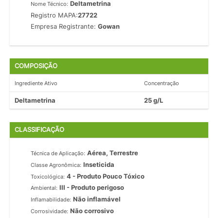
Deltametrina
Nome Técnico:
Registro MAPA:
27722
Empresa Registrante:
Gowan
COMPOSIÇÃO
Ingrediente Ativo
Concentração
Deltametrina
25 g/L
CLASSIFICAÇÃO
Aérea, Terrestre
Técnica de Aplicação:
Inseticida
Classe Agronômica:
4 - Produto Pouco Tóxico
Toxicológica:
III - Produto perigoso
Ambiental:
Não inflamável
Inflamabilidade:
Não corrosivo
Corrosividade: