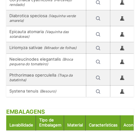
rendado)
Diabrotica speciosa
(Vaquinha verde
amarela)
Epicauta atomaria
(Vaquinha das
solanáceas)
Liriomyza sativae
(Minador de folhas)
Neoleucinodes elegantalis
(Broca
pequena do tomateiro)
Phthorimaea operculella
(Traça da
batatinha)
Systena tenuis
(Besouro)
EMBALAGENS
Tipo de
Lavabilidade
Embalagem
Material
Características
Acondic