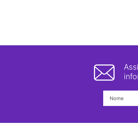
Ass
inf