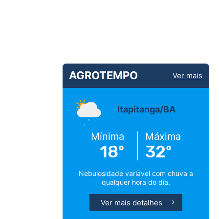
AGROTEMPO
Ver mais
Itapitanga/BA
Mínima
Máxima
18º
32º
Nebulosidade variável com chuva a
qualquer hora do dia.
Ver mais detalhes