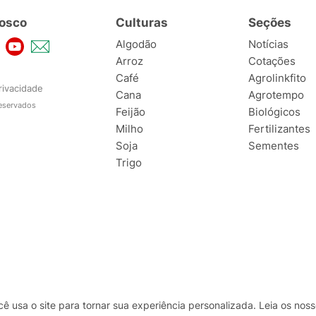
osco
Culturas
Seções
Algodão
Notícias
Arroz
Cotações
Café
Agrolinkfito
rivacidade
Cana
Agrotempo
reservados
Feijão
Biológicos
Milho
Fertilizantes
Soja
Sementes
Trigo
usa o site para tornar sua experiência personalizada. Leia os no