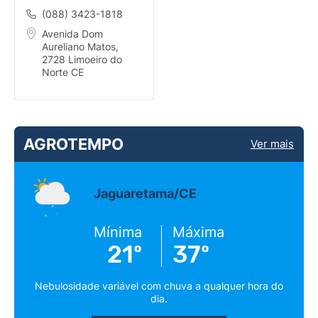
DE LIMOEIRO DO
(088) 3423-1818
NORTE
Avenida Dom
Aureliano Matos,
2728 Limoeiro do
Norte CE
AGROTEMPO
Ver mais
Jaguaretama/CE
Mínima
Máxima
21º
37º
Nebulosidade variável com chuva a qualquer hora do
dia.