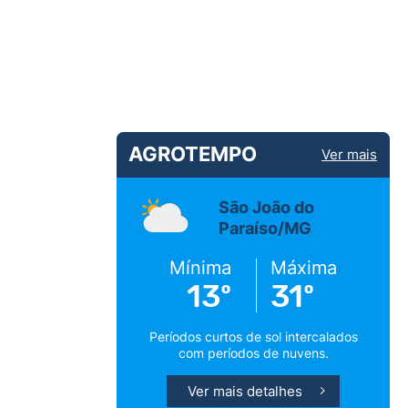
AGROTEMPO
Ver mais
São João do
Paraíso/MG
Mínima
Máxima
13º
31º
Períodos curtos de sol intercalados
com períodos de nuvens.
Ver mais detalhes