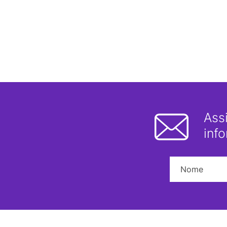
Ass
inf