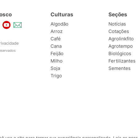
osco
Culturas
Seções
Algodão
Notícias
Arroz
Cotações
Café
Agrolinkfito
rivacidade
Cana
Agrotempo
reservados
Feijão
Biológicos
Milho
Fertilizantes
Soja
Sementes
Trigo
usa o site para tornar sua experiência personalizada. Leia os no