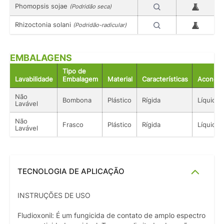
Phomopsis sojae
(Podridão seca)
Rhizoctonia solani
(Podridão-radicular)
EMBALAGENS
Tipo de
Lavabilidade
Embalagem
Material
Características
Acondic
Não
Bombona
Plástico
Rígida
Líquido
Lavável
Não
Frasco
Plástico
Rígida
Líquido
Lavável
TECNOLOGIA DE APLICAÇÃO
INSTRUÇÕES DE USO
Fludioxonil: É um fungicida de contato de amplo espectro