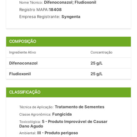
Difenoconazol; Fludioxonil
Nome Técnico:
Registro MAPA:
18408
Empresa Registrante:
Syngenta
COMPOSIÇÃO
Ingrediente Ativo
Concentração
Difenoconazol
25 g/L
Fludioxonil
25 g/L
CLASSIFICAÇÃO
Tratamento de Sementes
Técnica de Aplicação:
Fungicida
Classe Agronômica:
5 - Produto Improvável de Causar
Toxicológica:
Dano Agudo
III - Produto perigoso
Ambiental: