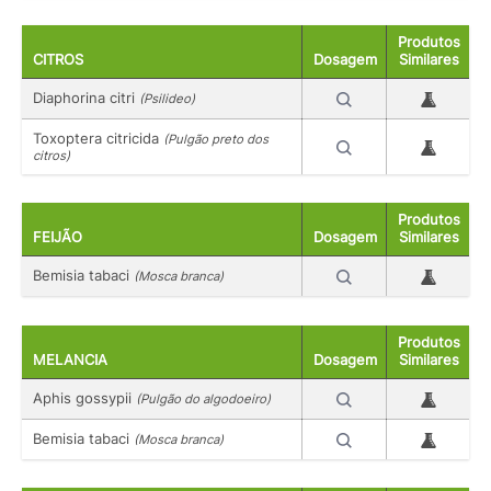
Produtos
CITROS
Dosagem
Similares
Diaphorina citri
(Psilideo)
Toxoptera citricida
(Pulgão preto dos
citros)
Produtos
FEIJÃO
Dosagem
Similares
Bemisia tabaci
(Mosca branca)
Produtos
MELANCIA
Dosagem
Similares
Aphis gossypii
(Pulgão do algodoeiro)
Bemisia tabaci
(Mosca branca)