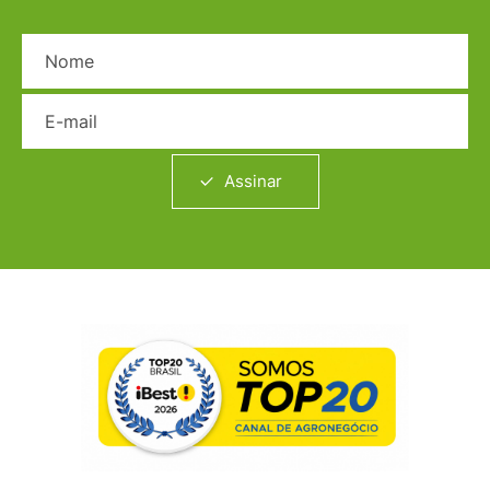
Nome
E-mail
Assinar