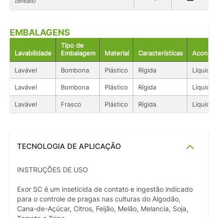
cereais)
EMBALAGENS
Tipo de
Lavabilidade
Embalagem
Material
Características
Acondic
Lavável
Bombona
Plástico
Rígida
Líquido
Lavável
Bombona
Plástico
Rígida
Líquido
Lavável
Frasco
Plástico
Rígida
Líquido
TECNOLOGIA DE APLICAÇÃO
INSTRUÇÕES DE USO
Exor SC é um inseticida de contato e ingestão indicado
para o controle de pragas nas culturas do Algodão,
Cana-de-Açúcar, Citros, Feijão, Melão, Melancia, Soja,