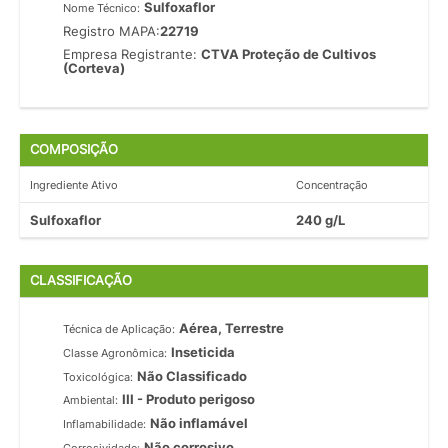
Sulfoxaflor
Nome Técnico:
Registro MAPA:
22719
Empresa Registrante:
CTVA Proteção de Cultivos
(Corteva)
COMPOSIÇÃO
Ingrediente Ativo
Concentração
Sulfoxaflor
240 g/L
CLASSIFICAÇÃO
Aérea, Terrestre
Técnica de Aplicação:
Inseticida
Classe Agronômica:
Não Classificado
Toxicológica:
III - Produto perigoso
Ambiental:
Não inflamável
Inflamabilidade:
Não corrosivo