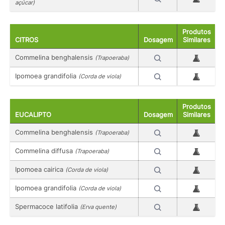
açúcar)
Produtos
CITROS
Dosagem
Similares
Commelina benghalensis
(Trapoeraba)
Ipomoea grandifolia
(Corda de viola)
Produtos
EUCALIPTO
Dosagem
Similares
Commelina benghalensis
(Trapoeraba)
Commelina diffusa
(Trapoeraba)
Ipomoea cairica
(Corda de viola)
Ipomoea grandifolia
(Corda de viola)
Spermacoce latifolia
(Erva quente)