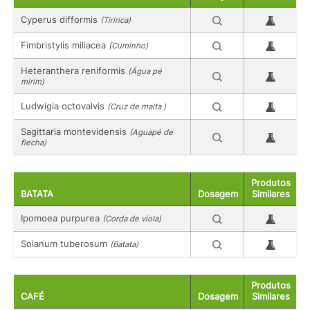
Cyperus difformis
(Tiririca)
Fimbristylis miliacea
(Cuminho)
Heteranthera reniformis
(Água pé
mirim)
Ludwigia octovalvis
(Cruz de malta )
Sagittaria montevidensis
(Aguapé de
flecha)
Produtos
BATATA
Dosagem
Similares
Ipomoea purpurea
(Corda de viola)
Solanum tuberosum
(Batata)
Produtos
CAFÉ
Dosagem
Similares