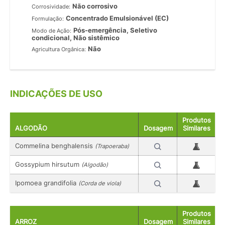
Não corrosivo
Corrosividade:
Concentrado Emulsionável (EC)
Formulação:
Pós-emergência, Seletivo
Modo de Ação:
condicional, Não sistêmico
Não
Agricultura Orgânica:
INDICAÇÕES DE USO
Produtos
ALGODÃO
Dosagem
Similares
Commelina benghalensis
(Trapoeraba)
Gossypium hirsutum
(Algodão)
Ipomoea grandifolia
(Corda de viola)
Produtos
ARROZ
Dosagem
Similares