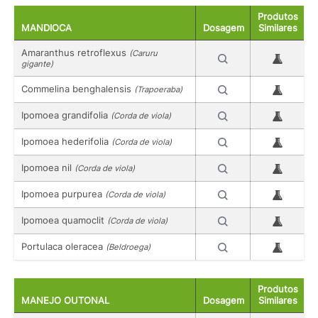
Produtos
MANDIOCA
Dosagem
Similares
Amaranthus retroflexus
(Caruru
gigante)
Commelina benghalensis
(Trapoeraba)
Ipomoea grandifolia
(Corda de viola)
Ipomoea hederifolia
(Corda de viola)
Ipomoea nil
(Corda de viola)
Ipomoea purpurea
(Corda de viola)
Ipomoea quamoclit
(Corda de viola)
Portulaca oleracea
(Beldroega)
Produtos
MANEJO OUTONAL
Dosagem
Similares