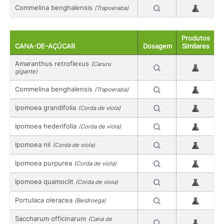
Commelina benghalensis
(Trapoeraba)
Produtos
CANA-DE-AÇÚCAR
Dosagem
Similares
Amaranthus retroflexus
(Caruru
gigante)
Commelina benghalensis
(Trapoeraba)
Ipomoea grandifolia
(Corda de viola)
Ipomoea hederifolia
(Corda de viola)
Ipomoea nil
(Corda de viola)
Ipomoea purpurea
(Corda de viola)
Ipomoea quamoclit
(Corda de viola)
Portulaca oleracea
(Beldroega)
Saccharum officinarum
(Cana de