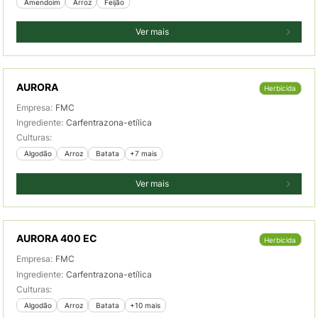
 Amendoim
 Arroz
 Feijão
Ver mais
AURORA
Herbicida
Empresa:
FMC
Ingrediente:
Carfentrazona-etílica
Culturas:
 Algodão
 Arroz
 Batata
+7 mais
Ver mais
AURORA 400 EC
Herbicida
Empresa:
FMC
Ingrediente:
Carfentrazona-etílica
Culturas:
 Algodão
 Arroz
 Batata
+10 mais