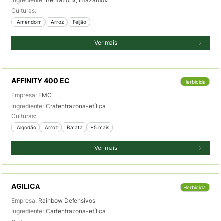
Ingrediente:
Bentazona; Imazamoxi
Culturas:
 Amendoim
 Arroz
 Feijão
Ver mais
AFFINITY 400 EC
Herbicida
Empresa:
FMC
Ingrediente:
Crafentrazona-etílica
Culturas:
 Algodão
 Arroz
 Batata
+5 mais
Ver mais
AGILICA
Herbicida
Empresa:
Rainbow Defensivos
Ingrediente:
Carfentrazona-etílica