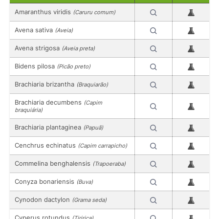
Amaranthus viridis
(Caruru comum)
Avena sativa
(Aveia)
Avena strigosa
(Aveia preta)
Bidens pilosa
(Picão preto)
Brachiaria brizantha
(Braquiarão)
Brachiaria decumbens
(Capim
braquiária)
Brachiaria plantaginea
(Papuã)
Cenchrus echinatus
(Capim carrapicho)
Commelina benghalensis
(Trapoeraba)
Conyza bonariensis
(Buva)
Cynodon dactylon
(Grama seda)
Cyperus rotundus
(Tiririca)