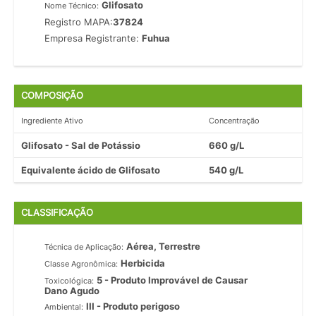
Glifosato
Nome Técnico:
Registro MAPA:
37824
Empresa Registrante:
Fuhua
COMPOSIÇÃO
Ingrediente Ativo
Concentração
Glifosato - Sal de Potássio
660 g/L
Equivalente ácido de Glifosato
540 g/L
CLASSIFICAÇÃO
Aérea, Terrestre
Técnica de Aplicação:
Herbicida
Classe Agronômica:
5 - Produto Improvável de Causar
Toxicológica:
Dano Agudo
III - Produto perigoso
Ambiental: