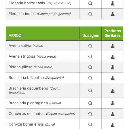
Digitaria horizontalis
(Capim colchão)
Eleusine indica
(Capim pé de galinha)
Produtos
ARROZ
Dosagem
Similares
Avena sativa
(Aveia)
Avena strigosa
(Aveia preta)
Bidens pilosa
(Picão preto)
Brachiaria brizantha
(Braquiarão)
Brachiaria decumbens
(Capim
braquiária)
Brachiaria plantaginea
(Papuã)
Cenchrus echinatus
(Capim carrapicho)
Conyza bonariensis
(Buva)