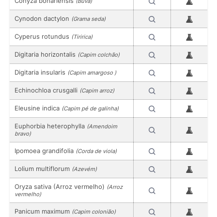
Conyza bonariensis
(Buva)
Cynodon dactylon
(Grama seda)
Cyperus rotundus
(Tiririca)
Digitaria horizontalis
(Capim colchão)
Digitaria insularis
(Capim amargoso )
Echinochloa crusgalli
(Capim arroz)
Eleusine indica
(Capim pé de galinha)
Euphorbia heterophylla
(Amendoim
bravo)
Ipomoea grandifolia
(Corda de viola)
Lolium multiflorum
(Azevém)
Oryza sativa (Arroz vermelho)
(Arroz
vermelho)
Panicum maximum
(Capim colonião)