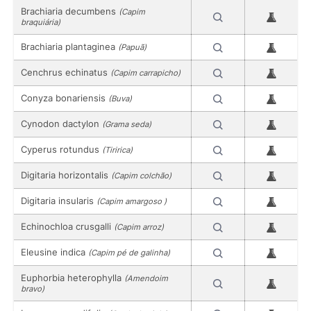
Brachiaria decumbens
(Capim
braquiária)
Brachiaria plantaginea
(Papuã)
Cenchrus echinatus
(Capim carrapicho)
Conyza bonariensis
(Buva)
Cynodon dactylon
(Grama seda)
Cyperus rotundus
(Tiririca)
Digitaria horizontalis
(Capim colchão)
Digitaria insularis
(Capim amargoso )
Echinochloa crusgalli
(Capim arroz)
Eleusine indica
(Capim pé de galinha)
Euphorbia heterophylla
(Amendoim
bravo)