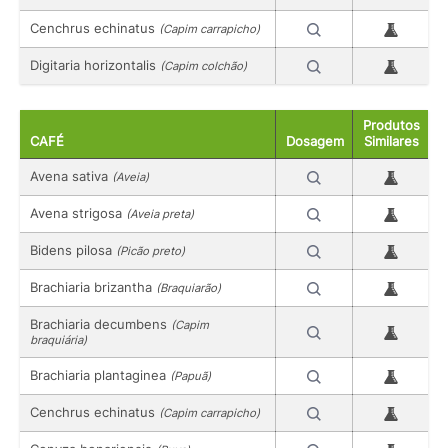
Cenchrus echinatus
(Capim carrapicho)
Digitaria horizontalis
(Capim colchão)
Produtos
CAFÉ
Dosagem
Similares
Avena sativa
(Aveia)
Avena strigosa
(Aveia preta)
Bidens pilosa
(Picão preto)
Brachiaria brizantha
(Braquiarão)
Brachiaria decumbens
(Capim
braquiária)
Brachiaria plantaginea
(Papuã)
Cenchrus echinatus
(Capim carrapicho)