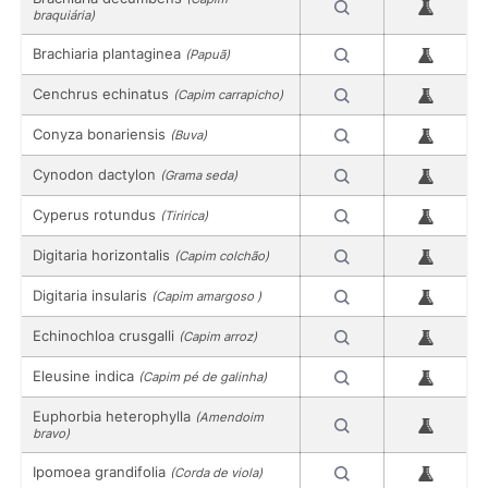
braquiária)
Brachiaria plantaginea
(Papuã)
Cenchrus echinatus
(Capim carrapicho)
Conyza bonariensis
(Buva)
Cynodon dactylon
(Grama seda)
Cyperus rotundus
(Tiririca)
Digitaria horizontalis
(Capim colchão)
Digitaria insularis
(Capim amargoso )
Echinochloa crusgalli
(Capim arroz)
Eleusine indica
(Capim pé de galinha)
Euphorbia heterophylla
(Amendoim
bravo)
Ipomoea grandifolia
(Corda de viola)