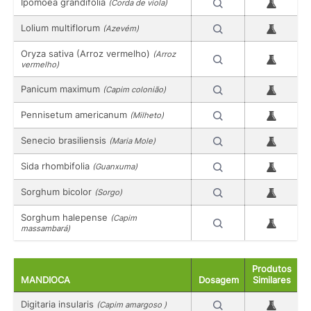
Ipomoea grandifolia
(Corda de viola)
Lolium multiflorum
(Azevém)
Oryza sativa (Arroz vermelho)
(Arroz
vermelho)
Panicum maximum
(Capim colonião)
Pennisetum americanum
(Milheto)
Senecio brasiliensis
(Maria Mole)
Sida rhombifolia
(Guanxuma)
Sorghum bicolor
(Sorgo)
Sorghum halepense
(Capim
massambará)
Produtos
MANDIOCA
Dosagem
Similares
Digitaria insularis
(Capim amargoso )