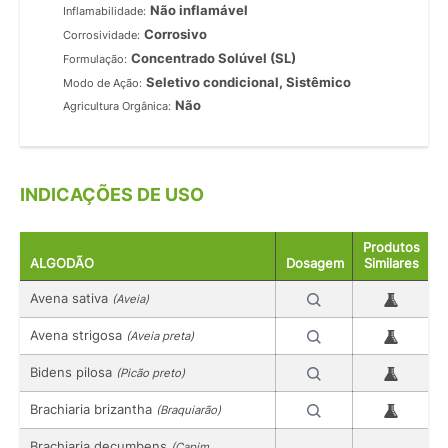
Não inflamável
Inflamabilidade:
Corrosivo
Corrosividade:
Concentrado Solúvel (SL)
Formulação:
Seletivo condicional, Sistêmico
Modo de Ação:
Não
Agricultura Orgânica:
INDICAÇÕES DE USO
Produtos
ALGODÃO
Dosagem
Similares
Avena sativa
(Aveia)
Avena strigosa
(Aveia preta)
Bidens pilosa
(Picão preto)
Brachiaria brizantha
(Braquiarão)
Brachiaria decumbens
(Capim