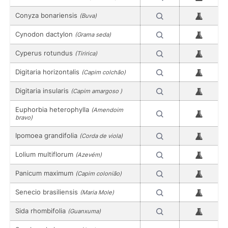
Conyza bonariensis
(Buva)
Cynodon dactylon
(Grama seda)
Cyperus rotundus
(Tiririca)
Digitaria horizontalis
(Capim colchão)
Digitaria insularis
(Capim amargoso )
Euphorbia heterophylla
(Amendoim
bravo)
Ipomoea grandifolia
(Corda de viola)
Lolium multiflorum
(Azevém)
Panicum maximum
(Capim colonião)
Senecio brasiliensis
(Maria Mole)
Sida rhombifolia
(Guanxuma)