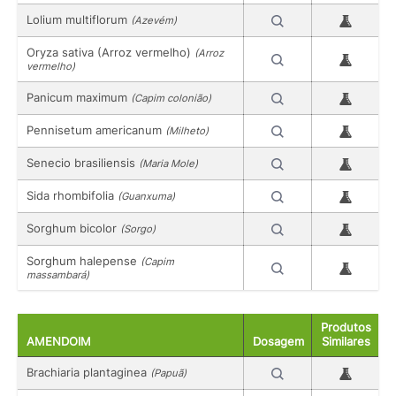
Lolium multiflorum
(Azevém)
Oryza sativa (Arroz vermelho)
(Arroz
vermelho)
Panicum maximum
(Capim colonião)
Pennisetum americanum
(Milheto)
Senecio brasiliensis
(Maria Mole)
Sida rhombifolia
(Guanxuma)
Sorghum bicolor
(Sorgo)
Sorghum halepense
(Capim
massambará)
Produtos
AMENDOIM
Dosagem
Similares
Brachiaria plantaginea
(Papuã)