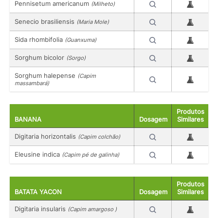
Pennisetum americanum
(Milheto)
Senecio brasiliensis
(Maria Mole)
Sida rhombifolia
(Guanxuma)
Sorghum bicolor
(Sorgo)
Sorghum halepense
(Capim
massambará)
Produtos
BANANA
Dosagem
Similares
Digitaria horizontalis
(Capim colchão)
Eleusine indica
(Capim pé de galinha)
Produtos
BATATA YACON
Dosagem
Similares
Digitaria insularis
(Capim amargoso )