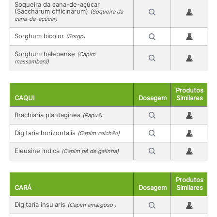
Soqueira da cana-de-açúcar
(Saccharum officinarum)
(Soqueira da
cana-de-açúcar)
Sorghum bicolor
(Sorgo)
Sorghum halepense
(Capim
massambará)
Produtos
CAQUI
Dosagem
Similares
Brachiaria plantaginea
(Papuã)
Digitaria horizontalis
(Capim colchão)
Eleusine indica
(Capim pé de galinha)
Produtos
CARÁ
Dosagem
Similares
Digitaria insularis
(Capim amargoso )