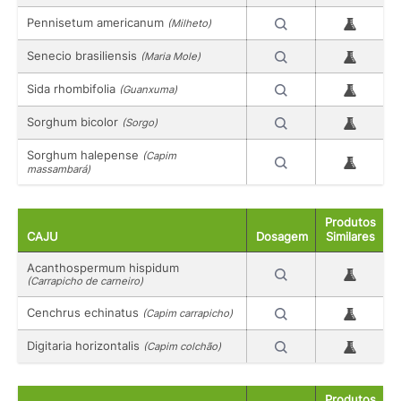
Pennisetum americanum
(Milheto)
Senecio brasiliensis
(Maria Mole)
Sida rhombifolia
(Guanxuma)
Sorghum bicolor
(Sorgo)
Sorghum halepense
(Capim
massambará)
Produtos
CAJU
Dosagem
Similares
Acanthospermum hispidum
(Carrapicho de carneiro)
Cenchrus echinatus
(Capim carrapicho)
Digitaria horizontalis
(Capim colchão)
Produtos