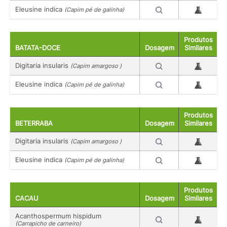
Eleusine indica
(Capim pé de galinha)
Produtos
BATATA-DOCE
Dosagem
Similares
Digitaria insularis
(Capim amargoso )
Eleusine indica
(Capim pé de galinha)
Produtos
BETERRABA
Dosagem
Similares
Digitaria insularis
(Capim amargoso )
Eleusine indica
(Capim pé de galinha)
Produtos
CACAU
Dosagem
Similares
Acanthospermum hispidum
(Carrapicho de carneiro)