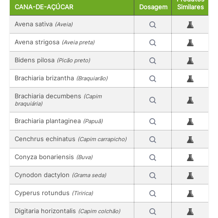
CANA-DE-AÇÚCAR
Dosagem
Similares
Avena sativa
(Aveia)
Avena strigosa
(Aveia preta)
Bidens pilosa
(Picão preto)
Brachiaria brizantha
(Braquiarão)
Brachiaria decumbens
(Capim
braquiária)
Brachiaria plantaginea
(Papuã)
Cenchrus echinatus
(Capim carrapicho)
Conyza bonariensis
(Buva)
Cynodon dactylon
(Grama seda)
Cyperus rotundus
(Tiririca)
Digitaria horizontalis
(Capim colchão)