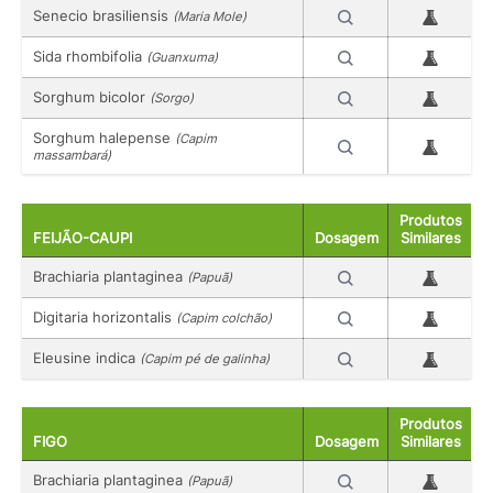
Senecio brasiliensis
(Maria Mole)
Sida rhombifolia
(Guanxuma)
Sorghum bicolor
(Sorgo)
Sorghum halepense
(Capim
massambará)
Produtos
FEIJÃO-CAUPI
Dosagem
Similares
Brachiaria plantaginea
(Papuã)
Digitaria horizontalis
(Capim colchão)
Eleusine indica
(Capim pé de galinha)
Produtos
FIGO
Dosagem
Similares
Brachiaria plantaginea
(Papuã)