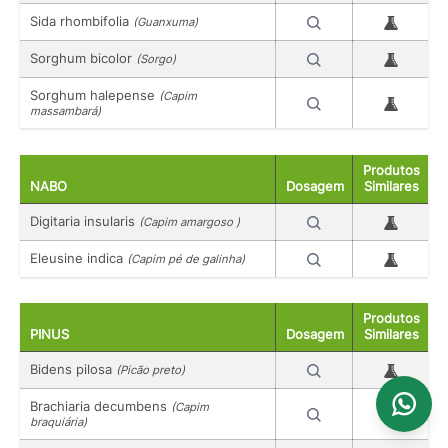
Sida rhombifolia
(Guanxuma)
Sorghum bicolor
(Sorgo)
Sorghum halepense
(Capim
massambará)
Produtos
NABO
Dosagem
Similares
Digitaria insularis
(Capim amargoso )
Eleusine indica
(Capim pé de galinha)
Produtos
PINUS
Dosagem
Similares
Bidens pilosa
(Picão preto)
Brachiaria decumbens
(Capim
braquiária)