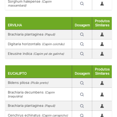
Sorghum halepense
(Capim
massambará)
Produtos
ERVILHA
Dosagem
Similares
Brachiaria plantaginea
(Papuã)
Digitaria horizontalis
(Capim colchão)
Eleusine indica
(Capim pé de galinha)
Produtos
EUCALIPTO
Dosagem
Similares
Bidens pilosa
(Picão preto)
Brachiaria decumbens
(Capim
braquiária)
Brachiaria plantaginea
(Papuã)
Cenchrus echinatus
(Capim carrapicho)