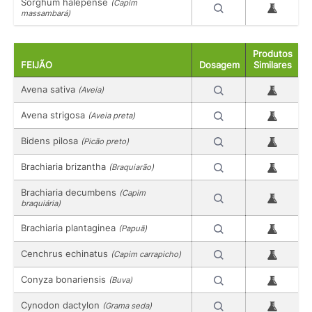
Sorghum halepense
(Capim
massambará)
Produtos
FEIJÃO
Dosagem
Similares
Avena sativa
(Aveia)
Avena strigosa
(Aveia preta)
Bidens pilosa
(Picão preto)
Brachiaria brizantha
(Braquiarão)
Brachiaria decumbens
(Capim
braquiária)
Brachiaria plantaginea
(Papuã)
Cenchrus echinatus
(Capim carrapicho)
Conyza bonariensis
(Buva)
Cynodon dactylon
(Grama seda)