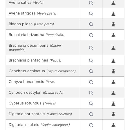
Avena sativa
(Aveia)
Avena strigosa
(Aveia preta)
Bidens pilosa
(Picão preto)
Brachiaria brizantha
(Braquiarão)
Brachiaria decumbens
(Capim
braquiária)
Brachiaria plantaginea
(Papuã)
Cenchrus echinatus
(Capim carrapicho)
Conyza bonariensis
(Buva)
Cynodon dactylon
(Grama seda)
Cyperus rotundus
(Tiririca)
Digitaria horizontalis
(Capim colchão)
Digitaria insularis
(Capim amargoso )