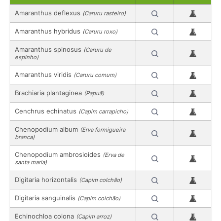
Amaranthus deflexus
(Caruru rasteiro)
Amaranthus hybridus
(Caruru roxo)
Amaranthus spinosus
(Caruru de
espinho)
Amaranthus viridis
(Caruru comum)
Brachiaria plantaginea
(Papuã)
Cenchrus echinatus
(Capim carrapicho)
Chenopodium album
(Erva formigueira
branca)
Chenopodium ambrosioides
(Erva de
santa maria)
Digitaria horizontalis
(Capim colchão)
Digitaria sanguinalis
(Capim colchão)
Echinochloa colona
(Capim arroz)