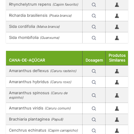
Rhynchelytrum repens
(Capim favorito)
Richardia brasiliensis
(Poaia branca)
Sida cordifolia
(Malva branca)
Sida rhombifolia
(Guanxuma)
Produtos
CANA-DE-AÇÚCAR
Dosagem
Similares
Amaranthus deflexus
(Caruru rasteiro)
Amaranthus hybridus
(Caruru roxo)
Amaranthus spinosus
(Caruru de
espinho)
Amaranthus viridis
(Caruru comum)
Brachiaria plantaginea
(Papuã)
Cenchrus echinatus
(Capim carrapicho)