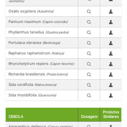
vermelho)
Oxalis oxyptera
(Azedinha)
Panicum maximum
(Capim colonião)
Phyllanthus tenellus
(Quebra pedra)
Portulaca oleracea
(Beldroega)
Raphanus raphanistrum
(Nabiça)
Rhynchelytrum repens
(Capim favorito)
Richardia brasiliensis
(Poaia branca)
Sida cordifolia
(Malva branca)
Sida rhombifolia
(Guanxuma)
Produtos
CEBOLA
Dosagem
Similares
Amaranthus deflexus
(Caruru rasteiro)