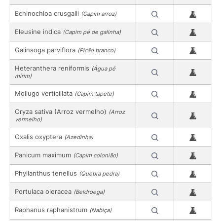
Echinochloa crusgalli
(Capim arroz)
Eleusine indica
(Capim pé de galinha)
Galinsoga parviflora
(Picão branco)
Heteranthera reniformis
(Água pé
mirim)
Mollugo verticillata
(Capim tapete)
Oryza sativa (Arroz vermelho)
(Arroz
vermelho)
Oxalis oxyptera
(Azedinha)
Panicum maximum
(Capim colonião)
Phyllanthus tenellus
(Quebra pedra)
Portulaca oleracea
(Beldroega)
Raphanus raphanistrum
(Nabiça)