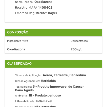
Oxadiazona
Nome Técnico:
Registro MAPA:
1408402
Empresa Registrante:
Bayer
COMPOSIÇÃO
Ingrediente Ativo
Concentração
Oxadiazona
250 g/L
CLASSIFICAÇÃO
Aérea, Terrestre, Benzedura
Técnica de Aplicação:
Herbicida
Classe Agronômica:
5 - Produto Improvável de Causar
Toxicológica:
Dano Agudo
III - Produto perigoso
Ambiental:
Inflamável
Inflamabilidade:
Não corrosivo