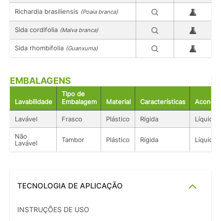
Richardia brasiliensis
(Poaia branca)
Sida cordifolia
(Malva branca)
Sida rhombifolia
(Guanxuma)
EMBALAGENS
Tipo de
Lavabilidade
Embalagem
Material
Características
Acondic
Lavável
Frasco
Plástico
Rígida
Líquido
Não
Tambor
Plástico
Rígida
Líquido
Lavável
TECNOLOGIA DE APLICAÇÃO
INSTRUÇÕES DE USO