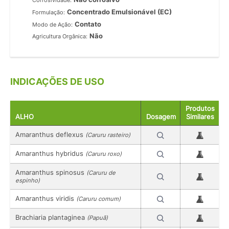
Corrosividade:
Concentrado Emulsionável (EC)
Formulação:
Contato
Modo de Ação:
Não
Agricultura Orgânica:
INDICAÇÕES DE USO
Produtos
ALHO
Dosagem
Similares
Amaranthus deflexus
(Caruru rasteiro)
Amaranthus hybridus
(Caruru roxo)
Amaranthus spinosus
(Caruru de
espinho)
Amaranthus viridis
(Caruru comum)
Brachiaria plantaginea
(Papuã)