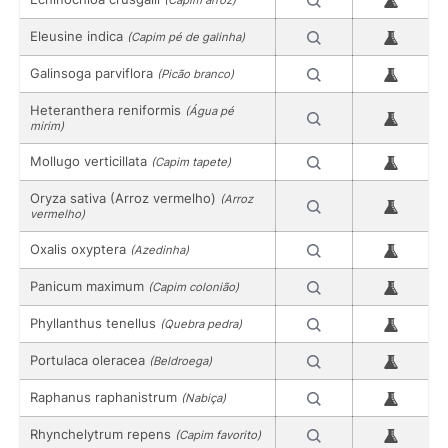
(Capim arroz)
Eleusine indica
(Capim pé de galinha)
Galinsoga parviflora
(Picão branco)
Heteranthera reniformis
(Água pé
mirim)
Mollugo verticillata
(Capim tapete)
Oryza sativa (Arroz vermelho)
(Arroz
vermelho)
Oxalis oxyptera
(Azedinha)
Panicum maximum
(Capim colonião)
Phyllanthus tenellus
(Quebra pedra)
Portulaca oleracea
(Beldroega)
Raphanus raphanistrum
(Nabiça)
Rhynchelytrum repens
(Capim favorito)