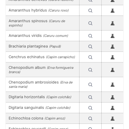
Amaranthus hybridus
(Caruru roxo)
Amaranthus spinosus
(Caruru de
espinho)
Amaranthus viridis
(Caruru comum)
Brachiaria plantaginea
(Papuã)
Cenchrus echinatus
(Capim carrapicho)
Chenopodium album
(Erva formigueira
branca)
Chenopodium ambrosioides
(Erva de
santa maria)
Digitaria horizontalis
(Capim colchão)
Digitaria sanguinalis
(Capim colchão)
Echinochloa colona
(Capim arroz)
Echinochloa crusgalli