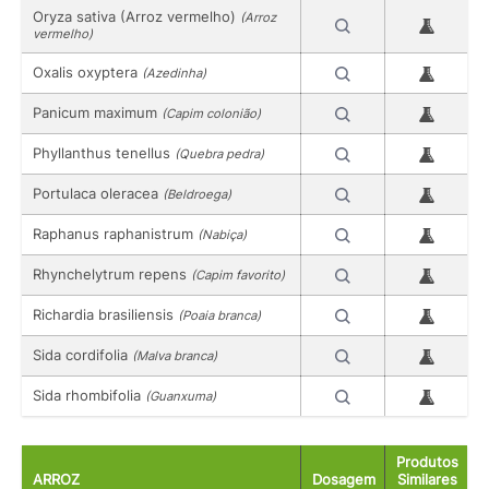
Oryza sativa (Arroz vermelho)
(Arroz
vermelho)
Oxalis oxyptera
(Azedinha)
Panicum maximum
(Capim colonião)
Phyllanthus tenellus
(Quebra pedra)
Portulaca oleracea
(Beldroega)
Raphanus raphanistrum
(Nabiça)
Rhynchelytrum repens
(Capim favorito)
Richardia brasiliensis
(Poaia branca)
Sida cordifolia
(Malva branca)
Sida rhombifolia
(Guanxuma)
Produtos
ARROZ
Dosagem
Similares