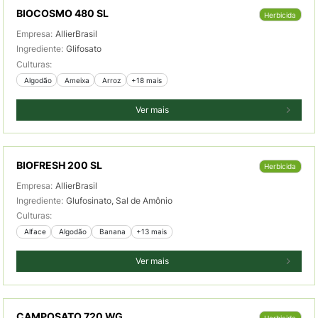
BIOCOSMO 480 SL
Herbicida
Empresa:
AllierBrasil
Ingrediente:
Glifosato
Culturas:
 Algodão
 Ameixa
 Arroz
+18 mais
Ver mais
BIOFRESH 200 SL
Herbicida
Empresa:
AllierBrasil
Ingrediente:
Glufosinato, Sal de Amônio
Culturas:
 Alface
 Algodão
 Banana
+13 mais
Ver mais
CAMPOSATO 720 WG
Herbicida