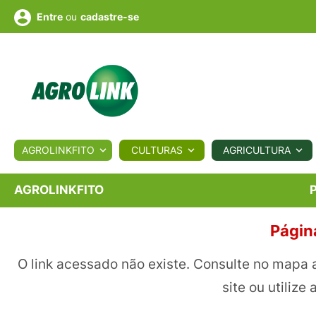
ou
cadastre-se
Entre
ULTURA
AGROLINKFITO
CULTURAS
AGRICULTURA
BIOLÓGICOS
COTAÇÕES
NOTÍCIAS
AGROTE
AGROLINKFITO
Págin
Fotos
os
Conversor
Colunistas
Eventos
e
Vídeos
O link acessado não existe. Consulte no mapa 
site ou utilize