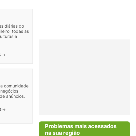
s diárias do
leiro, todas as
ulturas e
is
na comunidade
e negócios
de anúncios.
is
Problemas mais acessados
na sua região