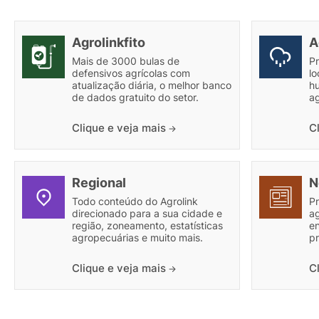
Agrolinkfito
A
Mais de 3000 bulas de
P
defensivos agrícolas com
lo
atualização diária, o melhor banco
h
de dados gratuito do setor.
ag
Clique e veja mais
C
Regional
N
Todo conteúdo do Agrolink
Pr
direcionado para a sua cidade e
ag
região, zoneamento, estatísticas
e
agropecuárias e muito mais.
pr
Clique e veja mais
C