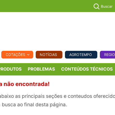
Buscar
PECUÁR
COTAÇÕES
NOTÍCIAS
AGROTEMPO
REGI
MPO
REGIONAL
COMERCIAL
AGROVIAGENS
PRODUTOS
PROBLEMAS
CONTEÚDOS TÉCNICOS
a não encontrada!
abaixo as principais seções e conteudos oferecid
 a busca ao final desta página.