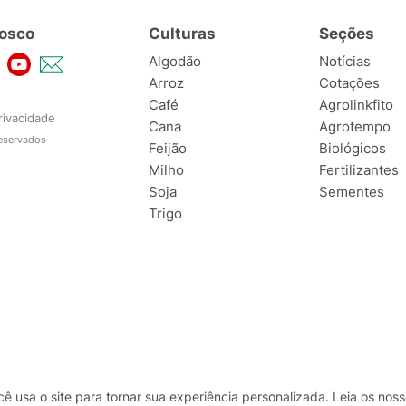
osco
Culturas
Seções
Algodão
Notícias
Arroz
Cotações
Café
Agrolinkfito
rivacidade
Cana
Agrotempo
reservados
Feijão
Biológicos
Milho
Fertilizantes
Soja
Sementes
Trigo
usa o site para tornar sua experiência personalizada. Leia os no