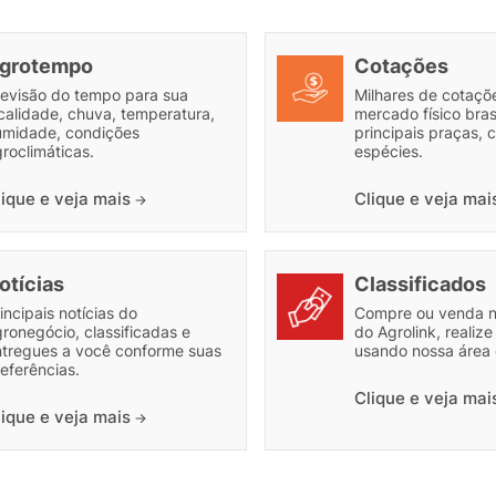
grotempo
Cotações
revisão do tempo para sua
Milhares de cotaçõe
calidade, chuva, temperatura,
mercado físico brasi
umidade, condições
principais praças, c
roclimáticas.
espécies.
lique e veja mais
Clique e veja ma
otícias
Classificados
incipais notícias do
Compre ou venda 
ronegócio, classificadas e
do Agrolink, realiz
ntregues a você conforme suas
usando nossa área 
eferências.
Clique e veja ma
lique e veja mais