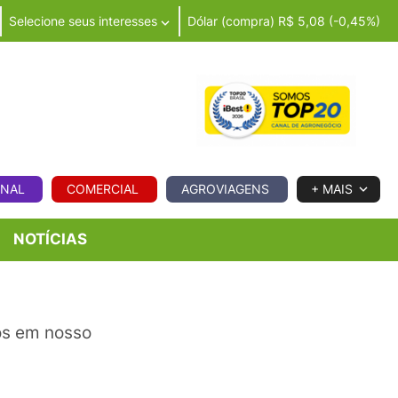
Selecione seus interesses
Dólar (compra) R$ 5,08 (-0,45%)
IA
ONAL
COMERCIAL
AGROVIAGENS
+ MAIS
NOTÍCIAS
os em nosso