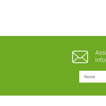
Ass
inf