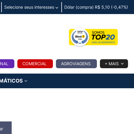
Selecione seus interesses
Dólar (compra) R$ 5,10 (-0,47%)
IA
ONAL
COMERCIAL
AGROVIAGENS
+ MAIS
IMÁTICOS
ar