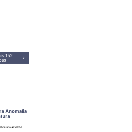
is 152
pas
ra Anomalia
tura