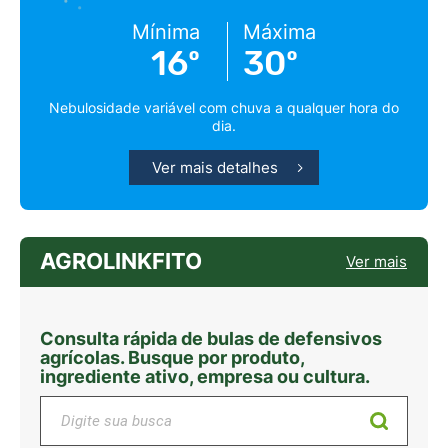
Mínima
Máxima
16º
30º
Nebulosidade variável com chuva a qualquer hora do
dia.
Ver mais detalhes
AGROLINKFITO
Ver mais
Consulta rápida de bulas de defensivos
agrícolas. Busque por produto,
ingrediente ativo, empresa ou cultura.
Digite sua busca