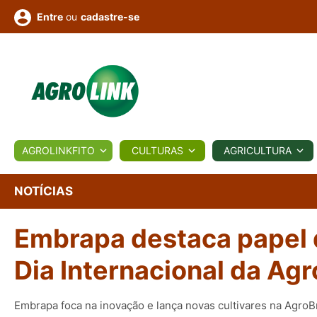
ou
cadastre-se
Entre
ULTURA
AGROLINKFITO
CULTURAS
AGRICULTURA
BIOLÓGICOS
COTAÇÕES
NOTÍCIAS
AGROTE
NOTÍCIAS
Embrapa destaca papel d
Fotos
os
Conversor
Colunistas
Eventos
e
Vídeos
Dia Internacional da Agr
Embrapa foca na inovação e lança novas cultivares na AgroB