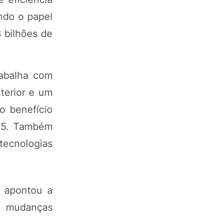
ndo o papel
 bilhões de
rabalha com
terior e um
o benefício
025. Também
tecnologias
s apontou a
e mudanças