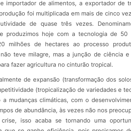
de importador de alimentos, a exportador de t
rodução foi multiplicada em mais de cinco vez
utividade de quase três vezes. Denominam
que produzimos hoje com a tecnologia de 50 
0 milhões de hectares ao processo produti
 não teve milagre, mas a junção de ciência e 
ra fazer agricultura no cinturão tropical.
ialmente de expansão (transformação dos solo
etitividade (tropicalização de variedades e te
ão a mudanças climáticas, com o desenvolvim
empos de abundância, às vezes não nos preocu
crise, isso acaba se tornando uma oportun
 que se ganhe eficiência, pois precisamos de