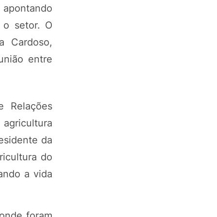
, apontando
 o setor. O
ra Cardoso,
união entre
e Relações
agricultura
esidente da
icultura do
rando a vida
 onde foram