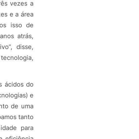
rês vezes a
es e a área
os isso de
anos atrás,
vo”, disse,
tecnologia,
s ácidos do
cnologias) e
ento de uma
pamos tanto
idade para
 eficiência