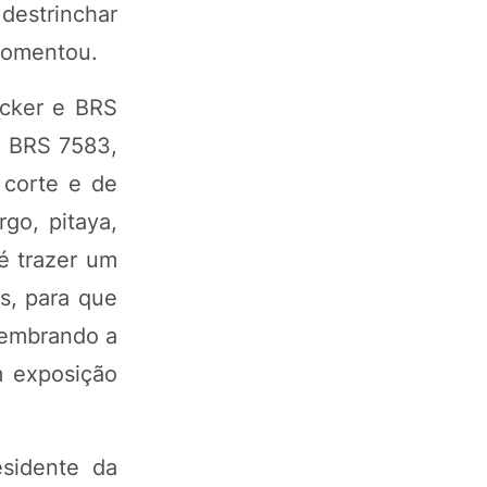
 destrinchar
 comentou.
acker e BRS
l BRS 7583,
 corte e de
rgo, pitaya,
 é trazer um
s, para que
lembrando a
m exposição
esidente da