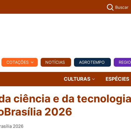
Buscar
PECUÁR
COTAÇÕES
NOTÍCIAS
AGROTEMPO
REGI
MPO
REGIONAL
COMERCIAL
AGROVIAGENS
CULTURAS
ESPÉCIES
a ciência e da tecnologia
oBrasília 2026
rasília 2026