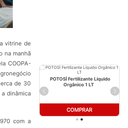
 vitrine de
do na manhã
pela COOPA-
agronegócio
ante Líquido
POTOSÍ Fertilizante Líquido
cerca de 30
250ml
Orgânico 1 LT
 a dinâmica
RAR
COMPRAR
 1970 com a