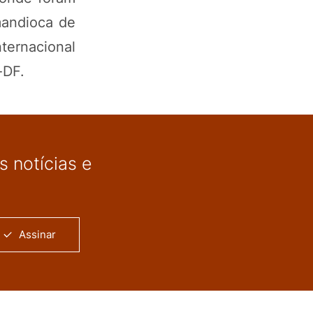
mandioca de
ternacional
-DF.
 notícias e
Assinar