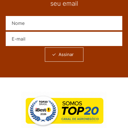
seu email
Nome
E-mail
Assinar