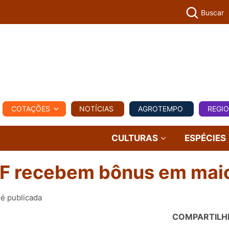
Buscar
PECUÁR
COTAÇÕES
NOTÍCIAS
AGROTEMPO
REGI
MPO
REGIONAL
COMERCIAL
AGROVIAGENS
CULTURAS
ESPÉCIES
AF recebem bônus em mai
 é publicada
COMPARTILH