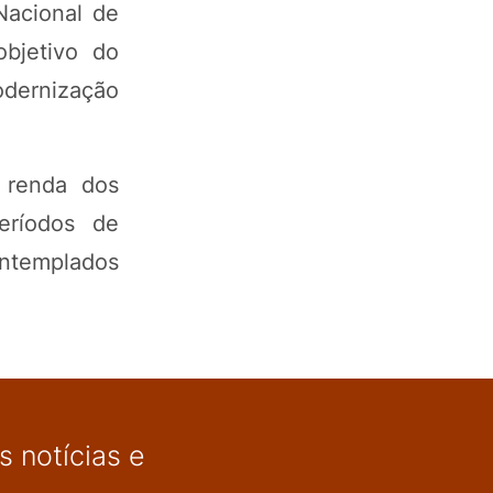
Nacional de
objetivo do
odernização
 renda dos
períodos de
ntemplados
 notícias e