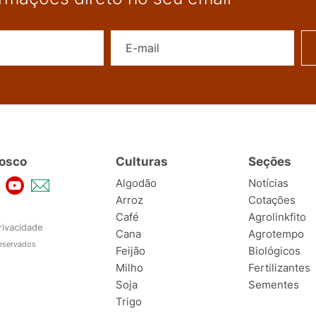
Nome
E-mail
osco
Culturas
Seções
Algodão
Notícias
Arroz
Cotações
Café
Agrolinkfito
rivacidade
Cana
Agrotempo
reservados
Feijão
Biológicos
Milho
Fertilizantes
Soja
Sementes
Trigo