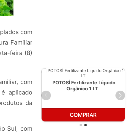
emplados com
ra Familiar
ta-feira (8)
miliar, com
ante Líquido
POTOSÍ Fertilizante Líquido
250ml
Orgânico 1 LT
é aplicado
produtos da
RAR
COMPRAR
do Sul, com