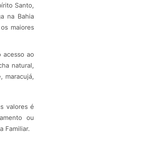
rito Santo,
ga na Bahia
 os maiores
o acesso ao
ha natural,
e, maracujá,
s valores é
gamento ou
 Familiar.