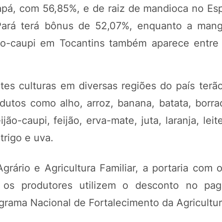
pá, com 56,85%, e de raiz de mandioca no Espí
Pará terá bônus de 52,07%, enquanto a man
ão-caupi em Tocantins também aparece entre
tes culturas em diversas regiões do país terã
utos como alho, arroz, banana, batata, borrac
ão-caupi, feijão, erva-mate, juta, laranja, leit
trigo e uva.
ário e Agricultura Familiar, a portaria com o
e os produtores utilizem o desconto no pa
rama Nacional de Fortalecimento da Agricultura