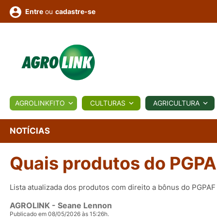
ou
cadastre-se
Entre
ULTURA
AGROLINKFITO
CULTURAS
AGRICULTURA
BIOLÓGICOS
COTAÇÕES
NOTÍCIAS
AGROTE
NOTÍCIAS
Quais produtos do PGP
Fotos
os
Conversor
Colunistas
Eventos
e
Vídeos
Lista atualizada dos produtos com direito a bônus do PGPAF
AGROLINK
- Seane Lennon
Publicado em 08/05/2026 às 15:26h.