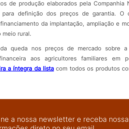
tos de produção elaborados pela Companhia 
para definição dos preços de garantia. O 
o financiamento da implantação, ampliação e m
 meio rural.
 da queda nos preços de mercado sobre a
inanceira aos agricultores familiares em 
ra a íntegra da lista
com todos os produtos co
ine a nossa newsletter e receba nossas
ormações direto no seu email