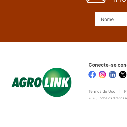
Conecte-se con
Termos de Uso
P
2026, Todos os direitos 