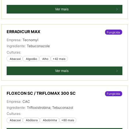
Ver mais
ERRADICUR MAX
Fungicida
Empresa:
Tecnomyl
Ingrediente:
Tebuconazole
Culturas:
 Abacaxi
 Algodão
 Alho
+42 mais
Ver mais
FLOXCON SC / TRIFLOMAX 300 SC
Fungicida
Empresa:
CAC
Ingrediente:
Trifloxistrobina; Tebuconazol
Culturas:
 Abacaxi
 Abóbora
 Abobrinha
+60 mais