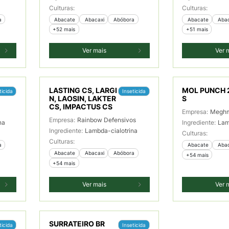
Culturas:
Culturas:
a
 Abacate
 Abacaxi
 Abóbora
 Abacate
 Aba
+52 mais
+51 mais
Ver mais
Ver 
LASTING CS, LARGI
MOL PUNCH 
ticida
Inseticida
N, LAOSIN, LAKTER
S
CS, IMPACTUS CS
Empresa:
Meghm
Empresa:
Rainbow Defensivos
na
Ingrediente:
Lam
Ingrediente:
Lambda-cialotrina
Culturas:
Culturas:
a
 Abacate
 Aba
 Abacate
 Abacaxi
 Abóbora
+54 mais
+54 mais
Ver mais
Ver 
SURRATEIRO BR
ticida
Inseticida