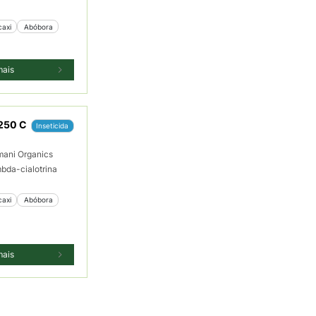
caxi
 Abóbora
mais
250 C
Inseticida
ani Organics
bda-cialotrina
caxi
 Abóbora
mais