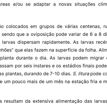
reas e/ou se adaptar a novas situações clim
o colocados em grupos de várias centenas, na
, sendo que a oviposição pode variar de 6 a 8 d
 larvas dispersam rapidamente. As larvas recé
hões” que elas fazem na superfície da folha. Al
 planta durante o dia. As larvas podem migrar
ssam por seis instares e os estádios finais pod
as plantas, durando de 7-10 dias.
S. litura
pode co
e um pouco mais de um mês na estação fria e 
s resultam da extensiva alimentação das larva