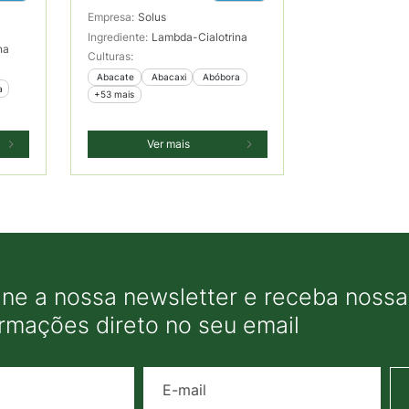
Empresa:
Solus
Ingrediente:
Lambda-Cialotrina
na
Culturas:
 Abacate
 Abacaxi
 Abóbora
a
+53 mais
Ver mais
ine a nossa newsletter e receba nossas
ormações direto no seu email
Nome
E-mail