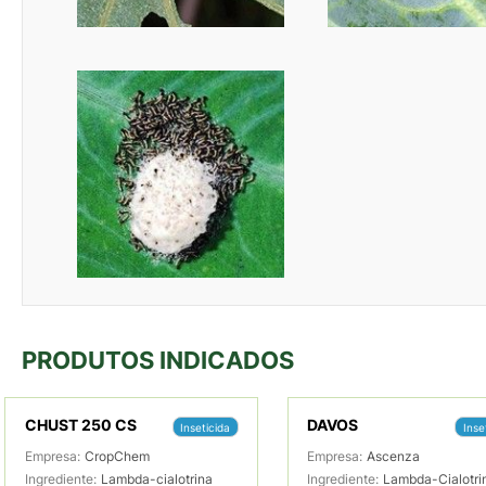
PRODUTOS INDICADOS
CHUST 250 CS
DAVOS
Inseticida
Inse
Empresa:
CropChem
Empresa:
Ascenza
Ingrediente:
Lambda-cialotrina
Ingrediente:
Lambda-Cialotri