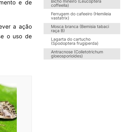
Bicho mineiro (Leucoptera
imento e de
coffeella)
Ferrugem do cafeeiro (Hemileia
vastatrix)
rever a ação
Mosca branca (Bemisia tabaci
raça B)
se o uso de
Lagarta do cartucho
(Spodoptera frugiperda)
Antracnose (Colletotrichum
gloeosporioides)