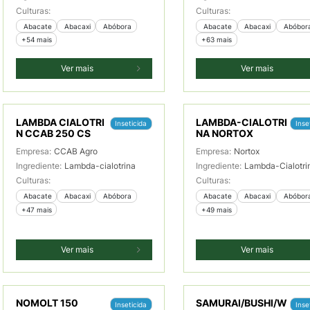
Culturas:
Culturas:
 Abacate
 Abacaxi
 Abóbora
 Abacate
 Abacaxi
 Abóbor
+54 mais
+63 mais
Ver mais
Ver mais
LAMBDA CIALOTRI
LAMBDA-CIALOTRI
Inseticida
Inse
N CCAB 250 CS
NA NORTOX
Empresa:
CCAB Agro
Empresa:
Nortox
Ingrediente:
Lambda-cialotrina
Ingrediente:
Lambda-Cialotri
Culturas:
Culturas:
 Abacate
 Abacaxi
 Abóbora
 Abacate
 Abacaxi
 Abóbor
+47 mais
+49 mais
Ver mais
Ver mais
NOMOLT 150
SAMURAI/BUSHI/W
Inseticida
Inse