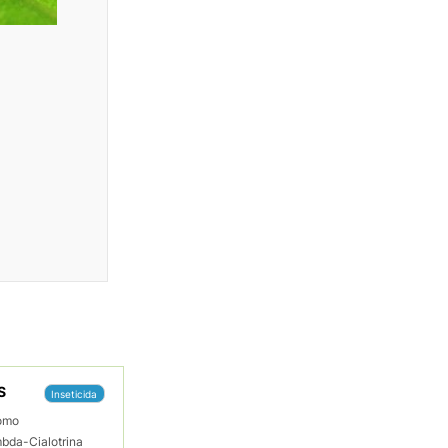
S
Inseticida
omo
bda-Cialotrina