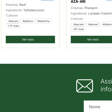
AZA-ARI
Empresa:
Basf
Empresa:
Pilarquim
Ingrediente:
Teflubenzurom
Ingrediente:
Lambda-Cialotri
Culturas:
Culturas:
 Abacaxi
 Abóbora
 Abobrinha
 Abacate
 Abacaxi
 Abóbor
+75 mais
+67 mais
Ver mais
Ver mais
Ass
inf