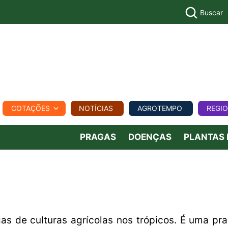
Buscar
PECUÁR
COTAÇÕES
NOTÍCIAS
AGROTEMPO
REGI
MPO
REGIONAL
COMERCIAL
AGROVIAGENS
PRAGAS
DOENÇAS
PLANTAS
s de culturas agrícolas nos trópicos. É uma pra