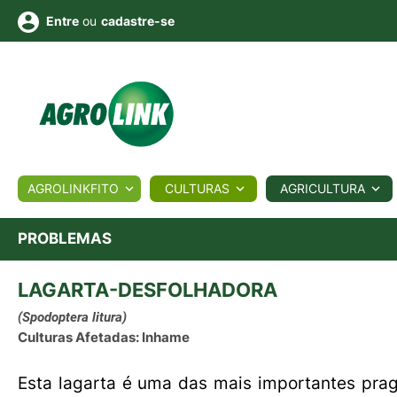
ou
cadastre-se
Entre
ULTURA
AGROLINKFITO
CULTURAS
AGRICULTURA
BIOLÓGICOS
COTAÇÕES
NOTÍCIAS
AGROTE
PROBLEMAS
LAGARTA-DESFOLHADORA
Fotos
os
Conversor
Colunistas
Eventos
e
Vídeos
(Spodoptera litura)
Culturas Afetadas: Inhame
Esta lagarta é uma das mais importantes praga