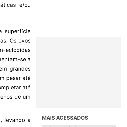
áticas e/ou
 superfície
ias. Os ovos
m-eclodidas
imentam-se a
 em grandes
em pesar até
mpletar até
menos de um
MAIS ACESSADOS
s, levando a