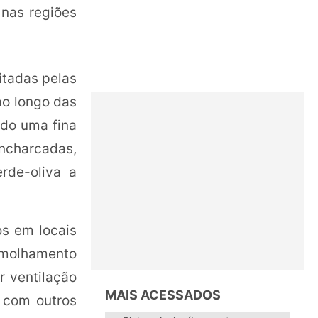
nas regiões
itadas pelas
ao longo das
do uma fina
encharcadas,
rde-oliva a
os em locais
e molhamento
r ventilação
MAIS ACESSADOS
s com outros