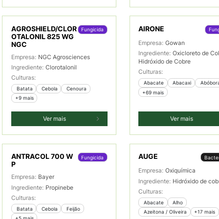
AGROSHIELD/CLOR
AIRONE
Fungicida
Fung
OTALONIL 825 WG
Empresa:
Gowan
NGC
Ingrediente:
Oxicloreto de Co
Empresa:
NGC Agrosciences
Hidróxido de Cobre
Ingrediente:
Clorotalonil
Culturas:
Culturas:
 Abacate
 Abacaxi
 Abóbor
 Batata
 Cebola
 Cenoura
+69 mais
+9 mais
Ver mais
Ver mais
ANTRACOL 700 W
AUGE
Fungicida
Bacter
P
Empresa:
Oxiquímica
Empresa:
Bayer
Ingrediente:
Hidróxido de cob
Ingrediente:
Propinebe
Culturas:
Culturas:
 Abacate
 Alho
 Batata
 Cebola
 Feijão
 Azeitona / Oliveira
+17 mais
+5 mais