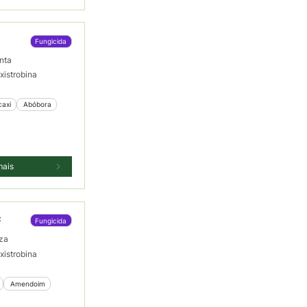
Fungicida
nta
xistrobina
caxi
 Abóbora
mais
C
Fungicida
za
xistrobina
 Amendoim