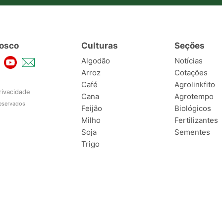
osco
Culturas
Seções
Algodão
Notícias
Arroz
Cotações
Café
Agrolinkfito
rivacidade
Cana
Agrotempo
reservados
Feijão
Biológicos
Milho
Fertilizantes
Soja
Sementes
Trigo