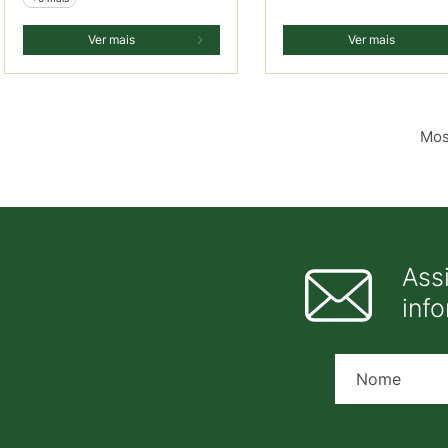
Ver mais
Ver mais
Mos
Ass
inf