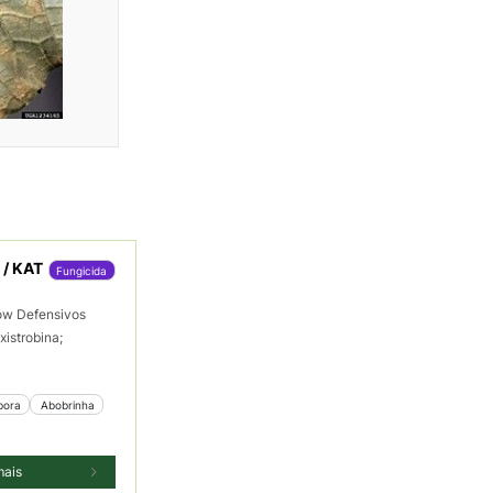
/ KAT
Fungicida
ow Defensivos
xistrobina;
bora
 Abobrinha
mais