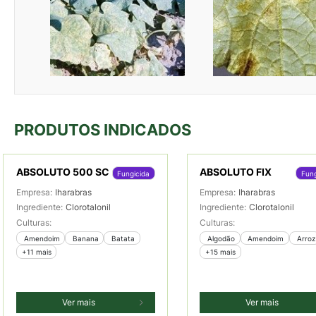
PRODUTOS INDICADOS
ABSOLUTO 500 SC
ABSOLUTO FIX
Fungicida
Fung
Empresa:
Iharabras
Empresa:
Iharabras
Ingrediente:
Clorotalonil
Ingrediente:
Clorotalonil
Culturas:
Culturas:
 Amendoim
 Banana
 Batata
 Algodão
 Amendoim
 Arroz
+11 mais
+15 mais
Ver mais
Ver mais