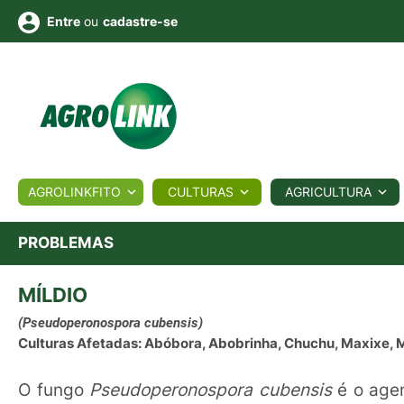
ou
cadastre-se
Entre
ULTURA
AGROLINKFITO
CULTURAS
AGRICULTURA
BIOLÓGICOS
COTAÇÕES
NOTÍCIAS
AGROTE
PROBLEMAS
MÍLDIO
Fotos
os
Conversor
Colunistas
Eventos
e
Vídeos
(Pseudoperonospora cubensis)
Culturas Afetadas: Abóbora, Abobrinha, Chuchu, Maxixe, M
O fungo
Pseudoperonospora cubensis
é o age