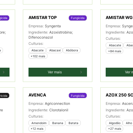
AMISTAR TOP
AMISTAR WG
icida
Fungicida
Empresa:
Syngenta
Empresa:
Synge
bre;
Ingrediente:
Azoxistrobina;
Ingrediente:
Azo
Difenoconazol
Culturas:
Culturas:
 Abacate
 Aba
a
 Abacate
 Abacaxi
 Abóbora
+84 mais
+102 mais
Ver mais
Ver 
AVENCA
AZOX 250 S
icida
Fungicida
Empresa:
Agriconnection
Empresa:
Ascen
re
Ingrediente:
Clorotalonil
Ingrediente:
Azo
Culturas:
Culturas:
 Amendoim
 Banana
 Batata
 Algodão
 Alho
+12 mais
+27 mais