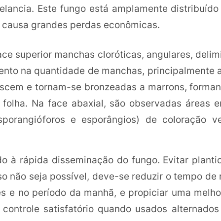
ancia. Este fungo está amplamente distribuído 
e causa grandes perdas econômicas.
face superior manchas cloróticas, angulares, delim
ento na quantidade de manchas, principalmente 
escem e tornam-se bronzeadas a marrons, forman
 folha. Na face abaxial, são observadas áreas 
porangióforos e esporângios) de coloração ve
do à rápida disseminação do fungo. Evitar planti
so não seja possível, deve-se reduzir o tempo d
res e no período da manhã, e propiciar uma melho
 controle satisfatório quando usados alternado