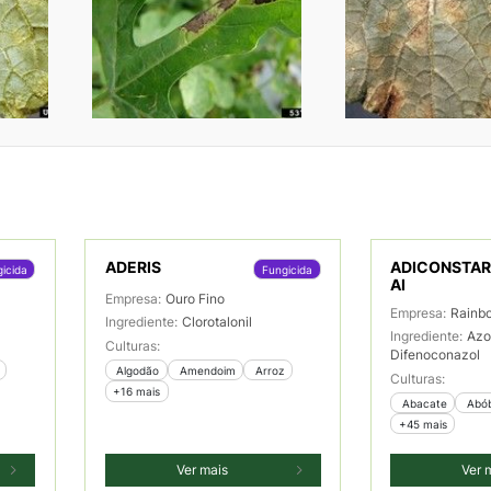
ADERIS
ADICONSTAR 
icida
Fungicida
AI
Empresa:
Ouro Fino
Empresa:
Rainb
Ingrediente:
Clorotalonil
Ingrediente:
Azo
Culturas:
Difenoconazol
 Algodão
 Amendoim
 Arroz
Culturas:
+16 mais
 Abacate
 Abó
+45 mais
Ver mais
Ver 