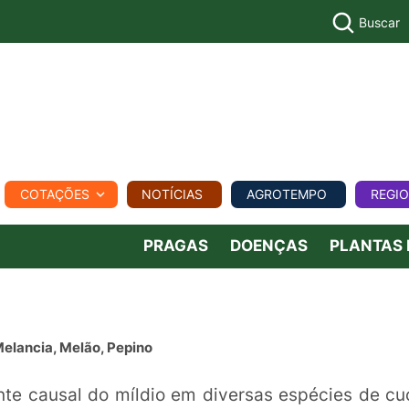
Buscar
PECUÁR
COTAÇÕES
NOTÍCIAS
AGROTEMPO
REGI
MPO
REGIONAL
COMERCIAL
AGROVIAGENS
PRAGAS
DOENÇAS
PLANTAS
elancia, Melão, Pepino
nte causal do míldio em diversas espécies de cu