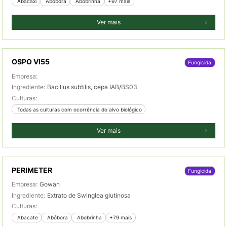
 Abacaxi
 Abóbora
 Abobrinha
+97 mais
Ver mais
OSPO VI55
Fungicida
Empresa:
Ingrediente:
Bacillus subtilis, cepa IAB/BS03
Culturas:
 Todas as culturas com ocorrência do alvo biológico
Ver mais
PERIMETER
Fungicida
Empresa:
Gowan
Ingrediente:
Extrato de Swinglea glutinosa
Culturas:
 Abacate
 Abóbora
 Abobrinha
+79 mais