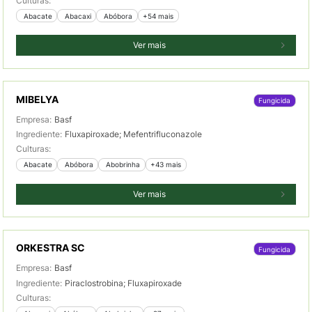
Culturas:
 Abacate
 Abacaxi
 Abóbora
+54 mais
Ver mais
MIBELYA
Fungicida
Empresa:
Basf
Ingrediente:
Fluxapiroxade; Mefentrifluconazole
Culturas:
 Abacate
 Abóbora
 Abobrinha
+43 mais
Ver mais
ORKESTRA SC
Fungicida
Empresa:
Basf
Ingrediente:
Piraclostrobina; Fluxapiroxade
Culturas: