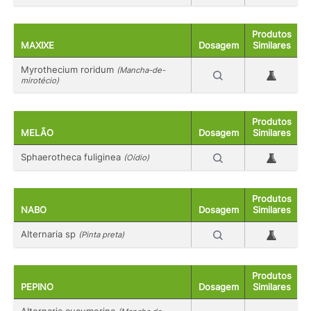
Produtos
MAXIXE
Dosagem
Similares
Myrothecium roridum
(Mancha-de-
mirotécio)
Produtos
MELÃO
Dosagem
Similares
Sphaerotheca fuliginea
(Oídio)
Produtos
NABO
Dosagem
Similares
Alternaria sp
(Pinta preta)
Produtos
PEPINO
Dosagem
Similares