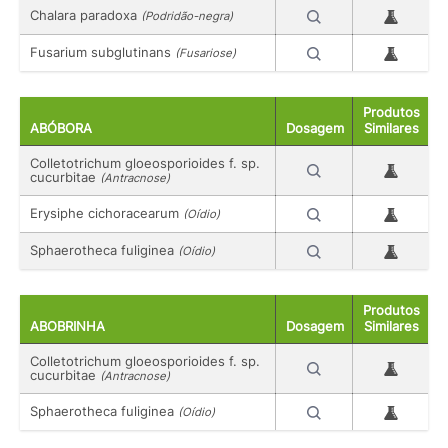
Chalara paradoxa
(Podridão-negra)
Fusarium subglutinans
(Fusariose)
Produtos
ABÓBORA
Dosagem
Similares
Colletotrichum gloeosporioides f. sp.
cucurbitae
(Antracnose)
Erysiphe cichoracearum
(Oídio)
Sphaerotheca fuliginea
(Oídio)
Produtos
ABOBRINHA
Dosagem
Similares
Colletotrichum gloeosporioides f. sp.
cucurbitae
(Antracnose)
Sphaerotheca fuliginea
(Oídio)