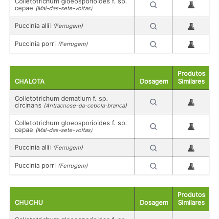
Colletotrichum gloeosporioides f. sp.
cepae
(Mal-das-sete-voltas)
Puccinia allii
(Ferrugem)
Puccinia porri
(Ferrugem)
Produtos
CHALOTA
Dosagem
Similares
Colletotrichum dematium f. sp.
circinans
(Antracnose-da-cebola-branca)
Colletotrichum gloeosporioides f. sp.
cepae
(Mal-das-sete-voltas)
Puccinia allii
(Ferrugem)
Puccinia porri
(Ferrugem)
Produtos
CHUCHU
Dosagem
Similares