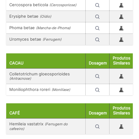
Cercospora beticola
(Cercosporiose)
Erysiphe betae
(Oídio)
Phoma betae
(Mancha-de-Phoma)
Uromyces betae
(Ferrugem)
Produtos
CACAU
Dosagem
Similares
Colletotrichum gloeosporioides
(Antracnose)
Moniliophthora roreri
(Monilíase)
Produtos
CAFÉ
Dosagem
Similares
Hemileia vastatrix
(Ferrugem do
cafeeiro)