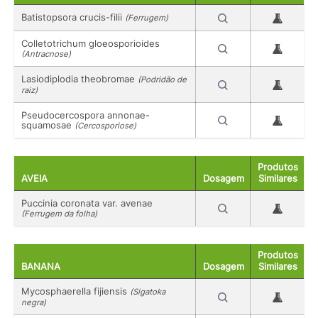
Batistopsora crucis-filii
(Ferrugem)
Colletotrichum gloeosporioides
(Antracnose)
Lasiodiplodia theobromae
(Podridão de
raiz)
Pseudocercospora annonae-
squamosae
(Cercosporiose)
Produtos
AVEIA
Dosagem
Similares
Puccinia coronata var. avenae
(Ferrugem da folha)
Produtos
BANANA
Dosagem
Similares
Mycosphaerella fijiensis
(Sigatoka
negra)