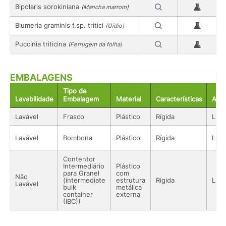
Bipolaris sorokiniana
(Mancha marrom)
Blumeria graminis f.sp. tritici
(Oídio)
Puccinia triticina
(Ferrugem da folha)
EMBALAGENS
Tipo de
Lavabilidade
Embalagem
Material
Características
Aco
Lavável
Frasco
Plástico
Rígida
Líqu
Lavável
Bombona
Plástico
Rígida
Líqu
Contentor
Intermediário
Plástico
para Granel
com
Não
(intermediate
estrutura
Rígida
Líqu
Lavável
bulk
metálica
container
externa
(IBC))