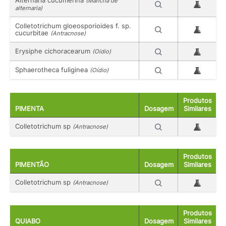
Alternaria cucumerina
(Mancha de
alternaria)
Colletotrichum gloeosporioides f. sp.
cucurbitae
(Antracnose)
Erysiphe cichoracearum
(Oídio)
Sphaerotheca fuliginea
(Oídio)
Produtos
PIMENTA
Dosagem
Similares
Colletotrichum sp
(Antracnose)
Produtos
PIMENTÃO
Dosagem
Similares
Colletotrichum sp
(Antracnose)
Produtos
QUIABO
Dosagem
Similares