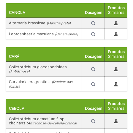
Produtos
CANOLA
Dosagem
Similares
Alternaria brassicae
(Mancha preta)
Leptosphaeria maculans
(Canela-preta)
Produtos
CARÁ
Dosagem
Similares
Colletotrichum gloeosporioides
(Antracnose)
Curvularia eragrostidis
(Queima-das-
folhas)
Produtos
CEBOLA
Dosagem
Similares
Colletotrichum dematium f. sp.
circinans
(Antracnose-da-cebola-branca)