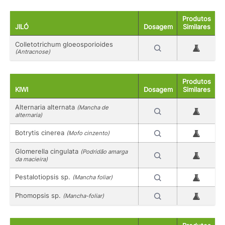
Produtos
JILÓ
Dosagem
Similares
Colletotrichum gloeosporioides
(Antracnose)
Produtos
KIWI
Dosagem
Similares
Alternaria alternata
(Mancha de
alternaria)
Botrytis cinerea
(Mofo cinzento)
Glomerella cingulata
(Podridão amarga
da macieira)
Pestalotiopsis sp.
(Mancha foliar)
Phomopsis sp.
(Mancha-foliar)