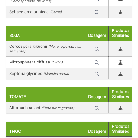
(Cercosporiose-da-romã)
Sphaceloma punicae
(Sarna)
Produtos
SOJA
Dosagem
Similares
Cercospora kikuchii
(Mancha púrpura da
semente)
Microsphaera diffusa
(Oídio)
Septoria glycines
(Mancha parda)
Produtos
TOMATE
Dosagem
Similares
Alternaria solani
(Pinta preta grande)
Produtos
TRIGO
Dosagem
Similares