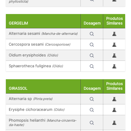
phyllosticta)
Produtos
GERGELIM
Dosagem
Similares
Alternaria sesami
(Mancha-de-alternaria)
Cercospora sesami
(Cercosporiose)
Oidium erysiphoides
(Oídio)
Sphaerotheca fuliginea
(Oídio)
Produtos
GIRASSOL
Dosagem
Similares
Alternaria sp
(Pinta preta)
Erysiphe cichoracearum
(Oídio)
Phomopsis helianthi
(Mancha-cinzenta-
da-haste)