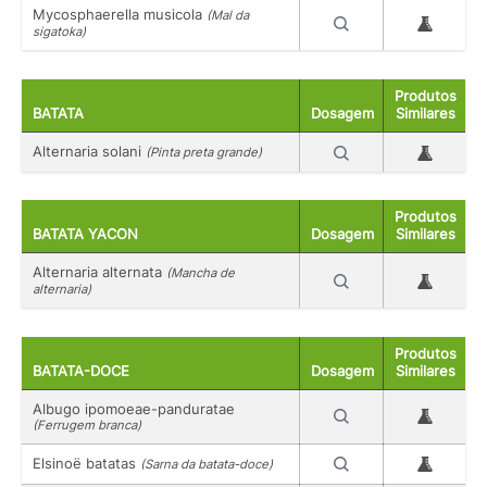
Mycosphaerella musicola
(Mal da
sigatoka)
Produtos
BATATA
Dosagem
Similares
Alternaria solani
(Pinta preta grande)
Produtos
BATATA YACON
Dosagem
Similares
Alternaria alternata
(Mancha de
alternaria)
Produtos
BATATA-DOCE
Dosagem
Similares
Albugo ipomoeae-panduratae
(Ferrugem branca)
Elsinoë batatas
(Sarna da batata-doce)