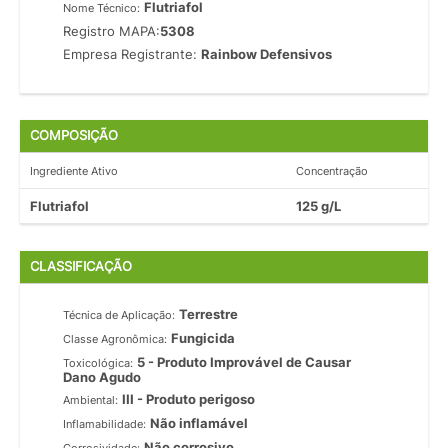
Flutriafol
Nome Técnico:
Registro MAPA:
5308
Empresa Registrante:
Rainbow Defensivos
COMPOSIÇÃO
Ingrediente Ativo
Concentração
Flutriafol
125 g/L
CLASSIFICAÇÃO
Terrestre
Técnica de Aplicação:
Fungicida
Classe Agronômica:
5 - Produto Improvável de Causar
Toxicológica:
Dano Agudo
III - Produto perigoso
Ambiental:
Não inflamável
Inflamabilidade:
Não corrosivo