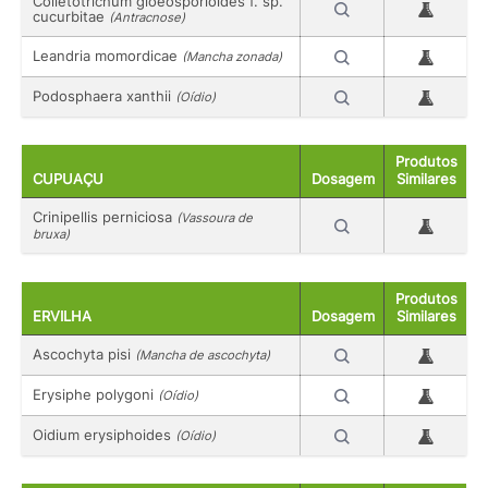
Colletotrichum gloeosporioides f. sp.
cucurbitae
(Antracnose)
Leandria momordicae
(Mancha zonada)
Podosphaera xanthii
(Oídio)
Produtos
CUPUAÇU
Dosagem
Similares
Crinipellis perniciosa
(Vassoura de
bruxa)
Produtos
ERVILHA
Dosagem
Similares
Ascochyta pisi
(Mancha de ascochyta)
Erysiphe polygoni
(Oídio)
Oidium erysiphoides
(Oídio)