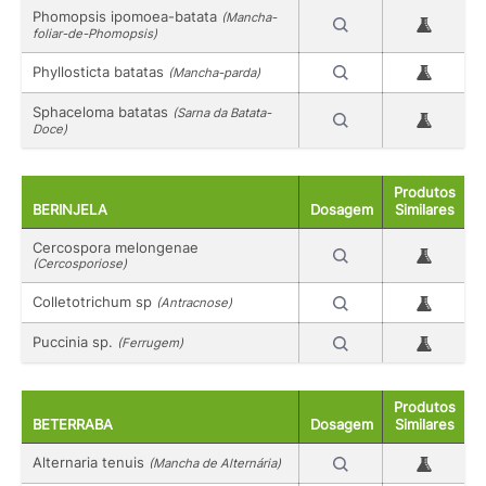
Phomopsis ipomoea-batata
(Mancha-
foliar-de-Phomopsis)
Phyllosticta batatas
(Mancha-parda)
Sphaceloma batatas
(Sarna da Batata-
Doce)
Produtos
BERINJELA
Dosagem
Similares
Cercospora melongenae
(Cercosporiose)
Colletotrichum sp
(Antracnose)
Puccinia sp.
(Ferrugem)
Produtos
BETERRABA
Dosagem
Similares
Alternaria tenuis
(Mancha de Alternária)