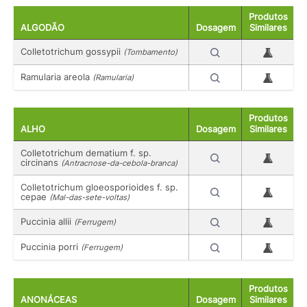
Produtos
ALGODÃO
Dosagem
Similares
Colletotrichum gossypii
(Tombamento)
Ramularia areola
(Ramularia)
Produtos
ALHO
Dosagem
Similares
Colletotrichum dematium f. sp.
circinans
(Antracnose-da-cebola-branca)
Colletotrichum gloeosporioides f. sp.
cepae
(Mal-das-sete-voltas)
Puccinia allii
(Ferrugem)
Puccinia porri
(Ferrugem)
Produtos
ANONÁCEAS
Dosagem
Similares