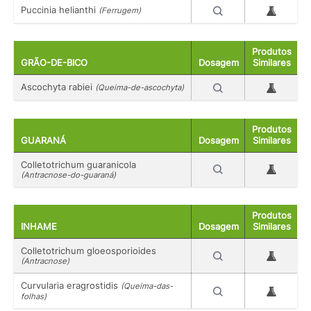
Puccinia helianthi
(Ferrugem)
Produtos
GRÃO-DE-BICO
Dosagem
Similares
Ascochyta rabiei
(Queima-de-ascochyta)
Produtos
GUARANÁ
Dosagem
Similares
Colletotrichum guaranicola
(Antracnose-do-guaraná)
Produtos
INHAME
Dosagem
Similares
Colletotrichum gloeosporioides
(Antracnose)
Curvularia eragrostidis
(Queima-das-
folhas)