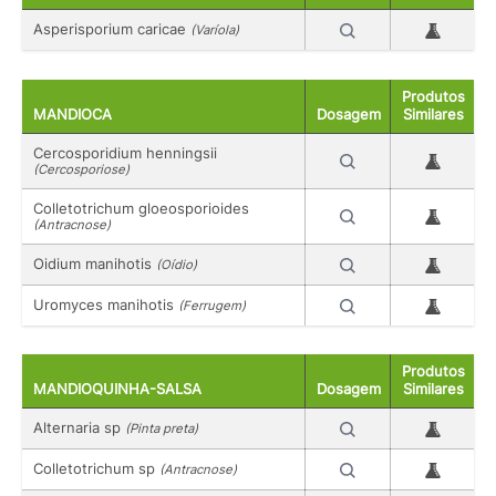
Asperisporium caricae
(Varíola)
Produtos
MANDIOCA
Dosagem
Similares
Cercosporidium henningsii
(Cercosporiose)
Colletotrichum gloeosporioides
(Antracnose)
Oidium manihotis
(Oídio)
Uromyces manihotis
(Ferrugem)
Produtos
MANDIOQUINHA-SALSA
Dosagem
Similares
Alternaria sp
(Pinta preta)
Colletotrichum sp
(Antracnose)