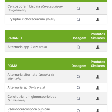
Cercospora hibiscina
(Cercosporiose-
do-quiabeiro)
Erysiphe cichoracearum
(Oídio)
Produtos
RABANETE
Dosagem
Similares
Alternaria spp
(Pinta preta)
Produtos
ROMÃ
Dosagem
Similares
Alternaria alternata
(Mancha de
alternaria)
Alternaria sp
(Pinta preta)
Colletotrichum gloeosporioides
(Antracnose)
Pseudocercospora punicae