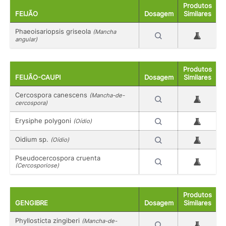
Produtos
FEIJÃO
Dosagem
Similares
Phaeoisariopsis griseola
(Mancha
angular)
Produtos
FEIJÃO-CAUPI
Dosagem
Similares
Cercospora canescens
(Mancha-de-
cercospora)
Erysiphe polygoni
(Oídio)
Oidium sp.
(Oídio)
Pseudocercospora cruenta
(Cercosporiose)
Produtos
GENGIBRE
Dosagem
Similares
Phyllosticta zingiberi
(Mancha-de-