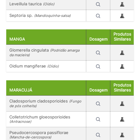
Leveillula taurica
(Oídio)
Septoria sp.
(Mandioquinha-salsa)
Produtos
MANGA
Dosagem
Similares
Glomerella cingulata
(Podridão amarga
da macieira)
Oidium mangiferae
(Oídio)
Produtos
MARACUJÁ
Dosagem
Similares
Cladosporium cladosporioides
(Fungo
de pós colheita)
Colletotrichum gloeosporioides
(Antracnose)
Pseudocercospora passiflorae
(Mancha-de-cercospora)