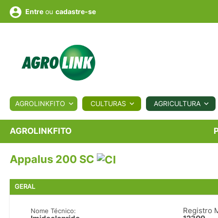
ou
cadastre-se
Entre
ULTURA
AGROLINKFITO
CULTURAS
AGRICULTURA
BIOLÓGICOS
COTAÇÕES
NOTÍCIAS
AGROTE
AGROLINKFITO
Appalus 200 SC
Fotos
os
Conversor
Colunistas
Eventos
e
Vídeos
GERAL
Registro 
Nome Técnico: