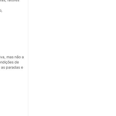
o,
iva, mas não a
ondições de
e as paradas e