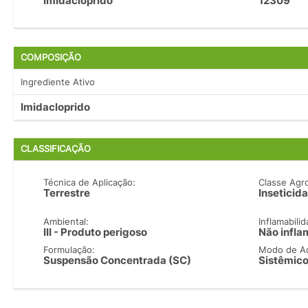
Imidacloprido
12309
COMPOSIÇÃO
Ingrediente Ativo
Imidacloprido
CLASSIFICAÇÃO
Técnica de Aplicação:
Classe Agr
Terrestre
Inseticida
Ambiental:
Inflamabilid
III - Produto perigoso
Não infla
Formulação:
Modo de A
Suspensão Concentrada (SC)
Sistêmic