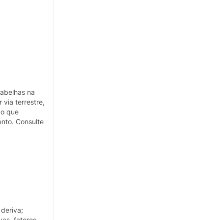
 abelhas na
via terrestre,
ão que
nto. Consulte
deriva;
vas, fatores