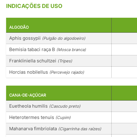
INDICAÇÕES DE USO
ALGODÃO
Aphis gossypii
(Pulgão do algodoeiro)
Bemisia tabaci raça B
(Mosca branca)
Frankliniella schultzei
(Tripes)
Horcias nobilellus
(Percevejo rajado)
CANA-DE-AÇÚCAR
Euetheola humilis
(Cascudo preto)
Heterotermes tenuis
(Cupim)
Mahanarva fimbriolata
(Cigarrinha das raízes)