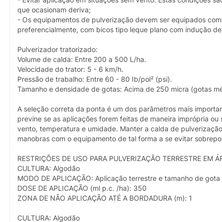
que ocasionam deriva;
- Os equipamentos de pulverização devem ser equipados com fi
preferencialmente, com bicos tipo leque plano com indução de a
Pulverizador tratorizado:
Volume de calda: Entre 200 a 500 L/ha.
Velocidade do trator: 5 - 6 km/h.
Pressão de trabalho: Entre 60 - 80 Ib/pol² (psi).
Tamanho e densidade de gotas: Acima de 250 micra (gotas mé
A seleção correta da ponta é um dos parâmetros mais importan
previne se as aplicações forem feitas de maneira imprópria ou
vento, temperatura e umidade. Manter a calda de pulverização
manobras com o equipamento de tal forma a se evitar sobrepos
RESTRIÇÕES DE USO PARA PULVERIZAÇÃO TERRESTRE EM Á
CULTURA: Algodão
MODO DE APLICAÇÃO: Aplicação terrestre e tamanho de gota
DOSE DE APLICAÇÃO (ml p.c. /ha): 350
ZONA DE NÃO APLICAÇÃO ATÉ A BORDADURA (m): 1
CULTURA: Algodão