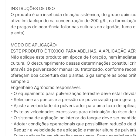
INSTRUÇÕES DE USO
O produto é um inseticida de ação sistêmica, do grupo químico
ativo Imidacloprido na concentração de 200 g/L, na formulaçã
de pragas de ocorrência foliar nas culturas do algodão, fumo e
planta).
MODO DE APLICAÇÃO:
ESTE PRODUTO É TOXICO PARA ABELHAS. A APLICAÇÃO AÉR
Não aplique este produto em época de floração, nem imediata
cultura. O descumprimento dessas determinações constitui crime
através de pulverizador manual ou tratorizado, conforme reco
ofereçam boa cobertura das plantas. Siga sempre as boas prá
sempre o
Engenheiro Agrônomo responsável.
- O equipamento para pulverização terrestre deve estar devi
- Selecione as pontas e a pressão de pulverização para gerar
- Ajuste a velocidade do pulverizador para uma taxa de aplic
- Evite as velocidades excessivas para diminuição do risco de 
- O sistema de agitação no interior do tanque deve ser manti
- Adotar condições operacionais que possibilitem redução de d
- Reduzir a velocidade de aplicação e manter altura de pulver
- Evitar aplicação em situações sem vento. Estas condições são