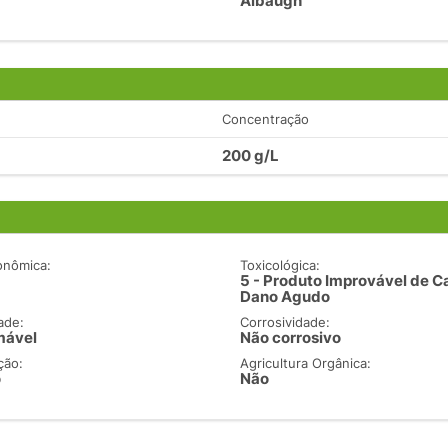
Albaugh
Concentração
200 g/L
onômica:
Toxicológica:
5 - Produto Improvável de C
Dano Agudo
ade:
Corrosividade:
mável
Não corrosivo
ção:
Agricultura Orgânica:
o
Não