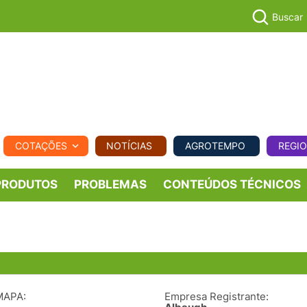
Buscar
PECUÁR
COTAÇÕES
NOTÍCIAS
AGROTEMPO
REGI
MPO
REGIONAL
COMERCIAL
AGROVIAGENS
PRODUTOS
PROBLEMAS
CONTEÚDOS TÉCNICOS
MAPA:
Empresa Registrante: