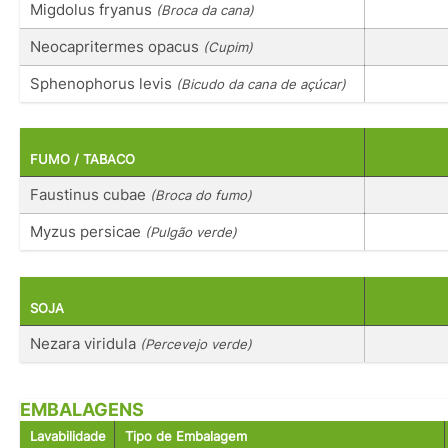
Migdolus fryanus
(Broca da cana)
Neocapritermes opacus
(Cupim)
Sphenophorus levis
(Bicudo da cana de açúcar)
FUMO / TABACO
Faustinus cubae
(Broca do fumo)
Myzus persicae
(Pulgão verde)
SOJA
Nezara viridula
(Percevejo verde)
EMBALAGENS
Lavabilidade
Tipo de Embalagem