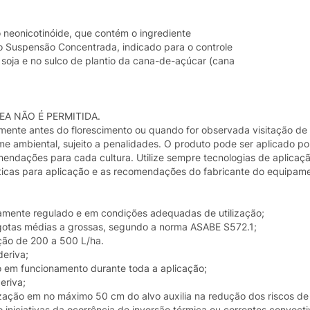
 neonicotinóide, que contém o ingrediente
o Suspensão Concentrada, indicado para o controle
 soja e no sulco de plantio da cana-de-açúcar (cana
EA NÃO É PERMITIDA.
mente antes do florescimento ou quando for observada visitação de
 ambiental, sujeito a penalidades. O produto pode ser aplicado por 
mendações para cada cultura. Utilize sempre tecnologias de aplicaç
ticas para aplicação e as recomendações do fabricante do equipame
damente regulado e em condições adequadas de utilização;
 gotas médias a grossas, segundo a norma ASABE S572.1;
ação de 200 a 500 L/ha.
deriva;
do em funcionamento durante toda a aplicação;
eriva;
ização em no máximo 50 cm do alvo auxilia na redução dos riscos de 
 iniciativas da ocorrência de inversão térmica ou correntes convecti