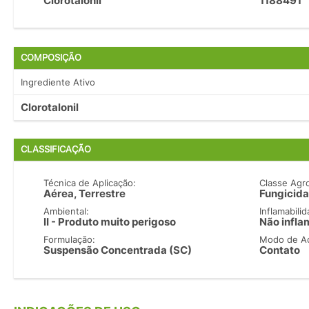
Clorotalonil
1188491
COMPOSIÇÃO
Ingrediente Ativo
Clorotalonil
CLASSIFICAÇÃO
Técnica de Aplicação:
Classe Agr
Aérea, Terrestre
Fungicida
Ambiental:
Inflamabilid
II - Produto muito perigoso
Não infla
Formulação:
Modo de A
Suspensão Concentrada (SC)
Contato