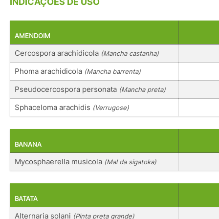
INDICAÇÕES DE USO
AMENDOIM
Cercospora arachidicola
(Mancha castanha)
Phoma arachidicola
(Mancha barrenta)
Pseudocercospora personata
(Mancha preta)
Sphaceloma arachidis
(Verrugose)
BANANA
Mycosphaerella musicola
(Mal da sigatoka)
BATATA
Alternaria solani
(Pinta preta grande)