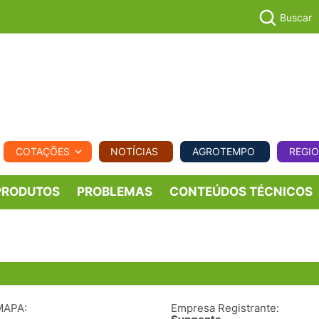
Buscar
PECUÁR
COTAÇÕES
NOTÍCIAS
AGROTEMPO
REGI
MPO
REGIONAL
COMERCIAL
AGROVIAGENS
PRODUTOS
PROBLEMAS
CONTEÚDOS TÉCNICOS
MAPA:
Empresa Registrante: