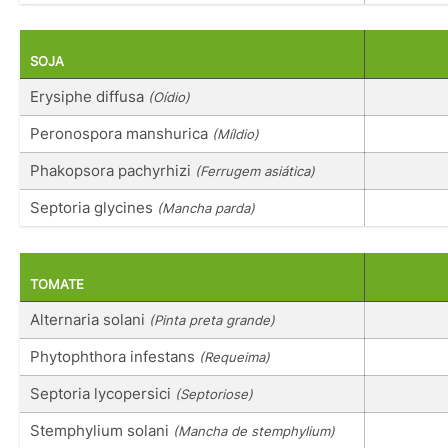
SOJA
Erysiphe diffusa
(Oídio)
Peronospora manshurica
(Míldio)
Phakopsora pachyrhizi
(Ferrugem asiática)
Septoria glycines
(Mancha parda)
TOMATE
Alternaria solani
(Pinta preta grande)
Phytophthora infestans
(Requeima)
Septoria lycopersici
(Septoriose)
Stemphylium solani
(Mancha de stemphylium)