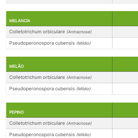
MELANCIA
Colletotrichum orbiculare
(Antracnose)
Pseudoperonospora cubensis
(Míldio)
MELÃO
Colletotrichum orbiculare
(Antracnose)
Pseudoperonospora cubensis
(Míldio)
PEPINO
Colletotrichum orbiculare
(Antracnose)
Pseudoperonospora cubensis
(Míldio)