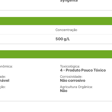
Syngenta
Concentração
500 g/L
onômica:
Toxicológica:
4 - Produto Pouco Tóxico
ade:
Corrosividade:
mável
Não corrosivo
ção:
Agricultura Orgânica:
Não