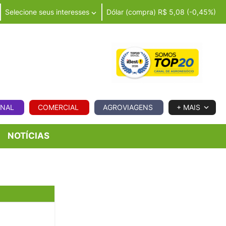
Selecione seus interesses
Dólar (compra) R$ 5,08 (-0,45%)
IA
ONAL
COMERCIAL
AGROVIAGENS
+ MAIS
NOTÍCIAS