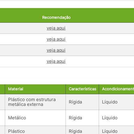
Recomendação
veja aqui
veja aqui
veja aqui
veja aqui
Material
Características
Acondicionamen
Plástico com estrutura
Rígida
Líquido
metálica externa
Metálico
Rígida
Líquido
Plástico
Rígida
Líquido