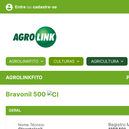
ou
cadastre-se
Entre
ULTURA
AGROLINKFITO
CULTURAS
AGRICULTURA
BIOLÓGICOS
COTAÇÕES
NOTÍCIAS
AGROTE
AGROLINKFITO
Bravonil 500
Fotos
os
Conversor
Colunistas
Eventos
e
Vídeos
GERAL
Registro 
Nome Técnico: