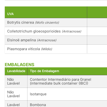
UVA
Botrytis cinerea
(Mofo cinzento)
Colletotrichum gloeosporioides
(Antracnose)
Elsinoë ampelina
(Antracnose)
Plasmopara viticola
(Míldio)
EMBALAGENS
Lavabilidade
Tipo de Embalagem
Não
Contentor Intermediário para Granel
Lavável
(intermediate bulk container (IBC))
Não
Isotanque
Lavável
Lavável
Bombona