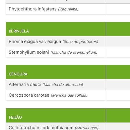
Phytophthora infestans
(Requeima)
BERINJELA
Phoma exigua var. exigua
(Seca de ponteiros)
Stemphylium solani
(Mancha de stemphylium)
CENOURA
Alternaria dauci
(Mancha de alternaria)
Cercospora carotae
(Mancha das folhas)
FEIJÃO
Colletotrichum lindemuthianum
(Antracnose)