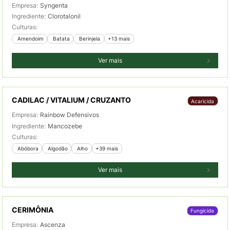
Empresa:
Syngenta
Ingrediente:
Clorotalonil
Culturas:
 Amendoim
 Batata
 Berinjela
+13 mais
Ver mais
CADILAC / VITALIUM / CRUZANTO
Acaricida
Empresa:
Rainbow Defensivos
Ingrediente:
Mancozebe
Culturas:
 Abóbora
 Algodão
 Alho
+39 mais
Ver mais
CERIMÔNIA
Fungicida
Empresa:
Ascenza