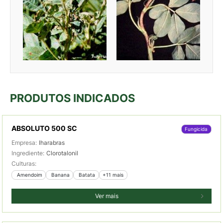
PRODUTOS INDICADOS
ABSOLUTO 500 SC
Fungicida
Empresa:
Iharabras
Ingrediente:
Clorotalonil
Culturas:
 Amendoim
 Banana
 Batata
+11 mais
Ver mais