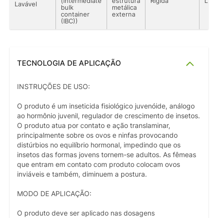
(intermediate
estrutura
Rígida
Líqu
Lavável
bulk
metálica
container
externa
(IBC))
TECNOLOGIA DE APLICAÇÃO
INSTRUÇÕES DE USO:
O produto é um inseticida fisiológico juvenóide, análogo
ao hormônio juvenil, regulador de crescimento de insetos.
O produto atua por contato e ação translaminar,
principalmente sobre os ovos e ninfas provocando
distúrbios no equilíbrio hormonal, impedindo que os
insetos das formas jovens tornem-se adultos. As fêmeas
que entram em contato com produto colocam ovos
inviáveis e também, diminuem a postura.
MODO DE APLICAÇÃO:
O produto deve ser aplicado nas dosagens