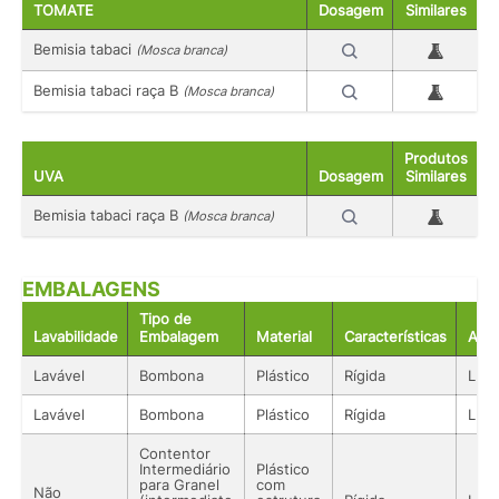
TOMATE
Dosagem
Similares
Bemisia tabaci
(Mosca branca)
Bemisia tabaci raça B
(Mosca branca)
Produtos
UVA
Dosagem
Similares
Bemisia tabaci raça B
(Mosca branca)
EMBALAGENS
Tipo de
Lavabilidade
Embalagem
Material
Características
Aco
Lavável
Bombona
Plástico
Rígida
Líqu
Lavável
Bombona
Plástico
Rígida
Líqu
Contentor
Intermediário
Plástico
para Granel
com
Não