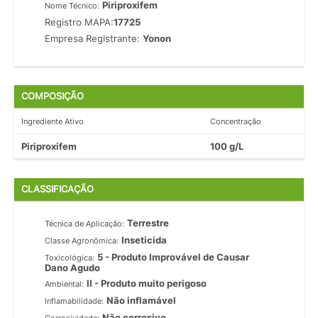
Piriproxifem
Nome Técnico:
Registro MAPA:
17725
Empresa Registrante:
Yonon
COMPOSIÇÃO
Ingrediente Ativo
Concentração
Piriproxifem
100 g/L
CLASSIFICAÇÃO
Terrestre
Técnica de Aplicação:
Inseticida
Classe Agronômica:
5 - Produto Improvável de Causar
Toxicológica:
Dano Agudo
II - Produto muito perigoso
Ambiental:
Não inflamável
Inflamabilidade:
Não corrosivo