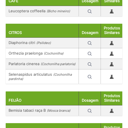
CAFÉ
Dosagem
Similares
Leucoptera coffeella
(Bicho mineiro)
Produtos
CITROS
Dosagem
Similares
Diaphorina citri
(Psilideo)
Orthezia praelonga
(Cochonilha)
Parlatoria cinerea
(Cochonilha parlatoria)
Selenaspidus articulatus
(Cochonilha
pardinha)
Produtos
FEIJÃO
Dosagem
Similares
Bemisia tabaci raça B
(Mosca branca)
Produtos