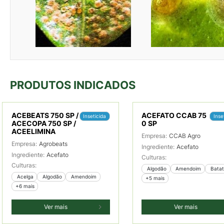
PRODUTOS INDICADOS
ACEBEATS 750 SP /
ACEFATO CCAB 75
Inseticida
Inse
ACECOPA 750 SP /
0 SP
ACEELIMINA
Empresa:
CCAB Agro
Empresa:
Agrobeats
Ingrediente:
Acefato
Ingrediente:
Acefato
Culturas:
Culturas:
 Algodão
 Amendoim
 Bata
 Acelga
 Algodão
 Amendoim
+5 mais
+6 mais
Ver mais
Ver mais