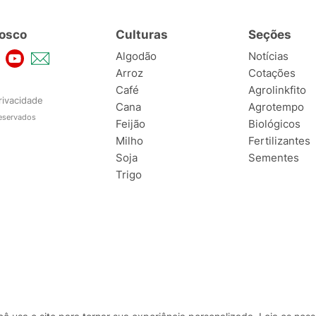
osco
Culturas
Seções
Algodão
Notícias
Arroz
Cotações
Café
Agrolinkfito
rivacidade
Cana
Agrotempo
reservados
Feijão
Biológicos
Milho
Fertilizantes
Soja
Sementes
Trigo