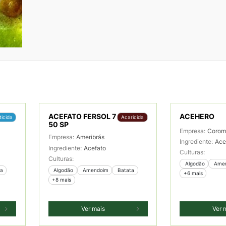
ACEFATO FERSOL 7
ACEHERO
ticida
Acaricida
50 SP
Empresa:
Corom
Empresa:
Ameribrás
Ingrediente:
Ace
Ingrediente:
Acefato
Culturas:
Culturas:
 Algodão
 Ame
ta
 Algodão
 Amendoim
 Batata
+6 mais
+8 mais
Ver mais
Ver 