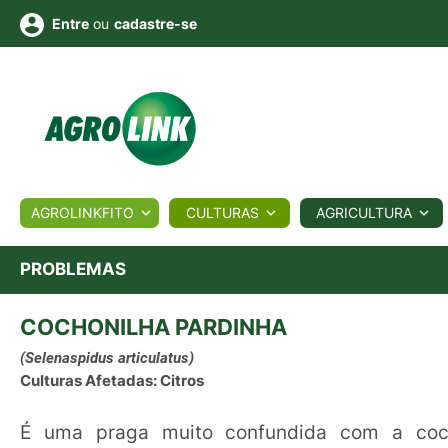
ou
cadastre-se
Entre
ULTURA
AGROLINKFITO
CULTURAS
AGRICULTURA
BIOLÓGICOS
COTAÇÕES
NOTÍCIAS
AGROTE
PROBLEMAS
COCHONILHA PARDINHA
Fotos
os
Conversor
Colunistas
Eventos
e
Vídeos
(Selenaspidus articulatus)
Culturas Afetadas: Citros
É uma praga muito confundida com a coc