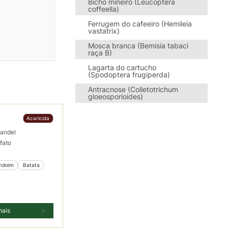
Bicho mineiro (Leucoptera
coffeella)
Ferrugem do cafeeiro (Hemileia
vastatrix)
Mosca branca (Bemisia tabaci
raça B)
Lagarta do cartucho
(Spodoptera frugiperda)
Antracnose (Colletotrichum
gloeosporioides)
Acaricida
andel
fato
ndoim
 Batata
mais