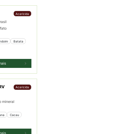
Acaricida
rasil
fato
ndoim
 Batata
mais
RV
Acaricida
o mineral
ana
 Cacau
mais