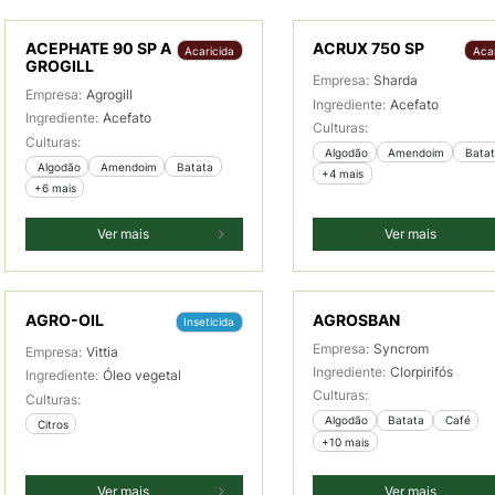
ACEPHATE 90 SP A
ACRUX 750 SP
Acaricida
Acar
GROGILL
Empresa:
Sharda
Empresa:
Agrogill
Ingrediente:
Acefato
Ingrediente:
Acefato
Culturas:
Culturas:
 Algodão
 Amendoim
 Bata
 Algodão
 Amendoim
 Batata
+4 mais
+6 mais
Ver mais
Ver mais
AGRO-OIL
AGROSBAN
Inseticida
Empresa:
Syncrom
Empresa:
Vittia
Ingrediente:
Clorpirifós
Ingrediente:
Óleo vegetal
Culturas:
Culturas:
 Algodão
 Batata
 Café
 Citros
+10 mais
Ver mais
Ver mais