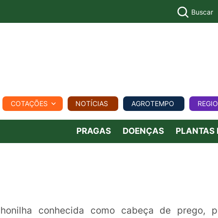
Buscar
PECUÁR
COTAÇÕES
NOTÍCIAS
AGROTEMPO
REGI
MPO
REGIONAL
COMERCIAL
AGROVIAGENS
PRAGAS
DOENÇAS
PLANTAS
honilha conhecida como cabeça de prego, p