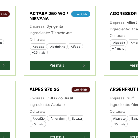
ACTARA 250 WG /
AGGRESSOR
icida
Inseticida
NIRVANA
Empresa:
AllierB
Empresa:
Syngenta
Ingrediente:
Ace
Ingrediente:
Tiametoxam
Culturas:
Culturas:
ta
 Algodão
 Ame
 Abacaxi
 Abobrinha
 Alface
+4 mais
+25 mais
Ver mais
Ver 
ALPES 970 SG
ARGENFRUT 
Acaricida
Empresa:
CHDS do Brasil
Empresa:
Gulf
Ingrediente:
Acefato
Ingrediente:
Óle
Culturas:
Culturas:
 Algodão
 Amendoim
 Batata
 Abacate
 Ban
+6 mais
+10 mais
Ver mais
Ver 