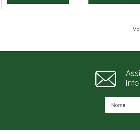
Mos
Ass
inf