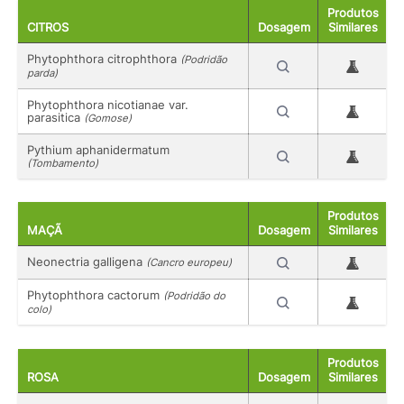
Produtos
CITROS
Dosagem
Similares
Phytophthora citrophthora
(Podridão
parda)
Phytophthora nicotianae var.
parasitica
(Gomose)
Pythium aphanidermatum
(Tombamento)
Produtos
MAÇÃ
Dosagem
Similares
Neonectria galligena
(Cancro europeu)
Phytophthora cactorum
(Podridão do
colo)
Produtos
ROSA
Dosagem
Similares