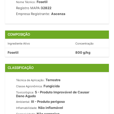
Fosetil
Nome Técnico:
Registro MAPA:
32822
Empresa Registrante:
Ascenza
COMPOSIÇÃO
Ingrediente Ativo
Concentração
Fosetil
800 g/kg
CLASSIFICAÇÃO
Terrestre
Técnica de Aplicação:
Fungicida
Classe Agronômica:
5 - Produto Improvável de Causar
Toxicológica:
Dano Agudo
III - Produto perigoso
Ambiental:
Não inflamável
Inflamabilidade:
Não corrosivo