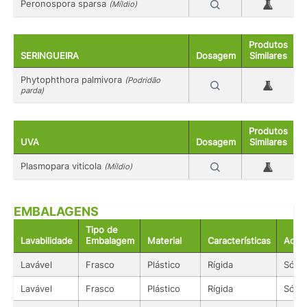
Peronospora sparsa
(Míldio)
Produtos
SERINGUEIRA
Dosagem
Similares
Phytophthora palmivora
(Podridão
parda)
Produtos
UVA
Dosagem
Similares
Plasmopara viticola
(Míldio)
EMBALAGENS
Tipo de
Lavabilidade
Embalagem
Material
Características
Acon
Lavável
Frasco
Plástico
Rígida
Sólid
Lavável
Frasco
Plástico
Rígida
Sólid